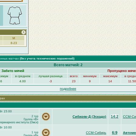
М
8-23
анных матчах
(без учета технических поражений)
Всего матчей: 2
Забито мячей
Пропущено мяче
симум
в среднем
лучшая разница
всего
минимум
максимум
в сред
6
4.00
-3
23
9
14
11.50
подробнее
рах
9г 15:00
14:2
2 тур
Сибиряк-Д (Эскадо)
ССМ-Си
Группа «B»
теринарного института (Омск)
9г 10:00
6:9
1 тур
ССМ-Сибирь
Автоме
Группа «B»