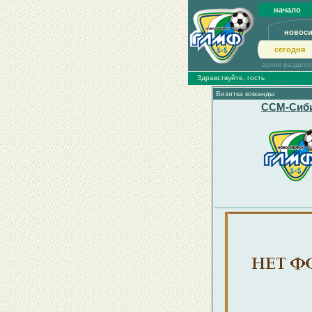
начало
новос
сегодня
архив раздел
Здравствуйте, гость
Визитка команды
ССМ-Сиб