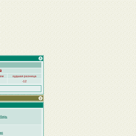
й
нем
худшая разница
-12
бирь
кс