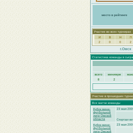
место в рейтинге
Участие во всех турнирах
И
В
Н
П
2
0
0
2
г.Омск
Статистика команды в сыгр
всего
минимум
мак
8
2
Участие в прошедших турни
Все матчи команды
23 мая 200
Кубок мини-
футбольной
лиги Омской
области
Спортзал ве
23 мая 200
Кубок мини-
футбольной
лиги Омской