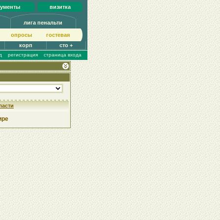
кументы
визитка
лига пенальти
опросы
гoстeвая
корп
сто +
д
регистрация
страница входа
ласти
ире