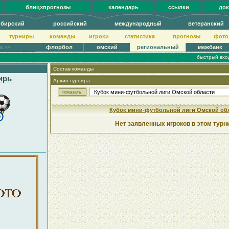
блиц×прогнозы
календарь
ссылки
до
ибирский
российский
международный
ветеранский
турниры
команды
игроки
статистика
прогнозы
фото
флорбол
омский
региональный
межбанк
ов >>
быстрый вхо
Состав команды
ирь
Архив турнира
Кубок мини-футбольной лиги Омской об
Нет заявленных игроков в этом турн