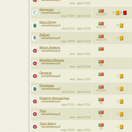
янв - фев 2022
Кардинал
нападающий
8
2
41/185
мар 2009 - фев 2016
Кари Педру
нападающий
6
42/172
янв 2010 - фев 2018
Лейтау
нападающий
3
45/178
мар 2009 - фев 2014
Мигел Анжелу
нападающий
янв - фев 2022
Морейра Марсио
нападающий
36
янв - фев 2018
Паулета
нападающий
1
янв - фев 2022
Паулинью
нападающий
2
43/163
янв 2010 - фев 2016
Рикарду Фернандеш
нападающий
1
40
фев 2011 - фев 2014
Туна
нападающий
2
41
янв - фев 2018
Тьягу Бриту
нападающий
1
35
мар 2015 - фев 2022