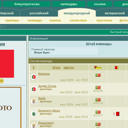
блиц×прогнозы
календарь
ссылки
до
ибирский
российский
международный
ветеранский
турниры
команды
игроки
статистика
прогнозы
фото
ов >>
быстрый вхо
Информация
лия
Штаб команды
Главный тренер
Жорж Браc
Состав команды
К
Игрок
амплуа
Израэль
мар 2009 - окт 2010
Андре Соуза
вратарь
40/166
янв 2010 - фев 2022
Бебе
вратарь
43/174
мар 2009 - янв 2022
Бенедиту Жоау
вратарь
1
47/177
мар 2009 - фев 2014
Криштиану
вратарь
46