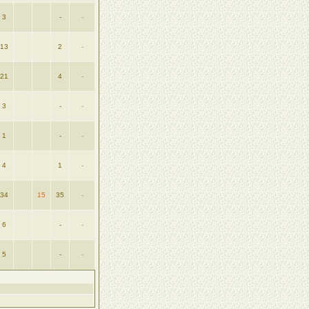
3
-
-
13
2
-
21
4
-
3
-
-
1
-
-
4
1
-
34
15
35
-
6
-
-
5
-
-