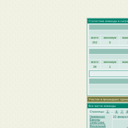
Статистика команды в сыгр
всего
минимум
мак
352
0
всего
минимум
мак
38
1
Участие в прошедших турни
Все матчи команды
Страницы:
1
...
6
7
Чемпионат
22 феврал
Европы
1998/1999.
Финальный