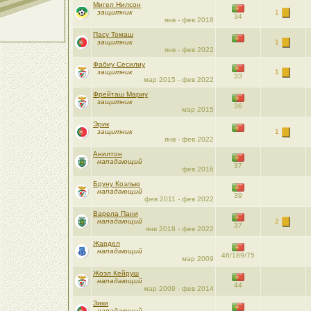
Мигел Нилсон
защитник
1
34
янв - фев 2018
Пасу Томаш
защитник
1
янв - фев 2022
Фабиу Сесилиу
защитник
1
33
мар 2015 - фев 2022
Фрейташ Мариу
защитник
36
мар 2015
Эрик
защитник
1
янв - фев 2022
Анилтон
нападающий
37
фев 2016
Бруну Коэлью
нападающий
39
фев 2011 - фев 2022
Варела Пани
нападающий
2
37
янв 2018 - фев 2022
Жардел
нападающий
46/189/75
мар 2009
Жоэл Кейруш
нападающий
44
мар 2009 - фев 2014
Зики
нападающий