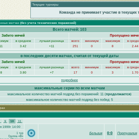
Текущие турниры
Команда не принимает участие в текущих 
анных матчах
(без учета технических поражений)
Всего матчей: 103
Забито мячей
Пропущено мяче
симум
в среднем
лучшая разница
всего
минимум
максимум
в сред
11
3.42
+11
251
0
8
2.44
в последних десяти матчах, считая от текущей даты
Забито мячей
Пропущено мяче
симум
в среднем
лучшая разница
всего
минимум
максимум
в сред
8
3.80
+7
17
0
3
1.70
подробнее
максимальные серии по всем матчам
максимальное количество матчей подряд без поражений: 11 (
продолжается
)
максимальное количество матчей подряд без побед: 5
рах
8
9
10
11
я 1999г 14:00
0:0
Бельгия
Португалия
1 тур
Группа «B»