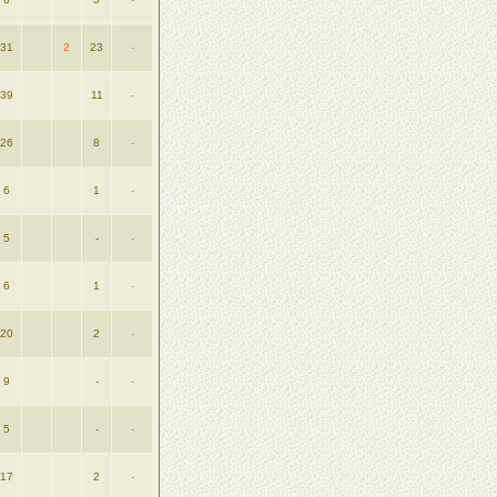
31
2
23
-
39
11
-
26
8
-
6
1
-
5
-
-
6
1
-
20
2
-
9
-
-
5
-
-
17
2
-