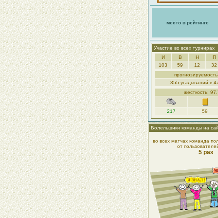
место в рейтинге
Участие во всех турнирах
И
В
Н
П
103
59
12
32
прогнозируемость
355 угадываний в 4
жесткость: 97
217
59
Болельщики команды на са
во всех матчах команда по
от пользователе
5 раз