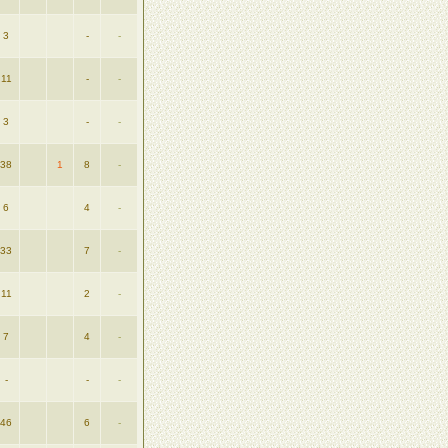
3
-
-
11
-
-
3
-
-
38
1
8
-
6
4
-
33
7
-
11
2
-
7
4
-
-
-
-
46
6
-