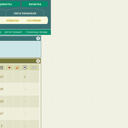
кументы
визитка
лига пенальти
опросы
гoстeвая
д
регистрация
страница входа
12
1
-
26
-
-
16
-
-
27
-
-
2
-
-