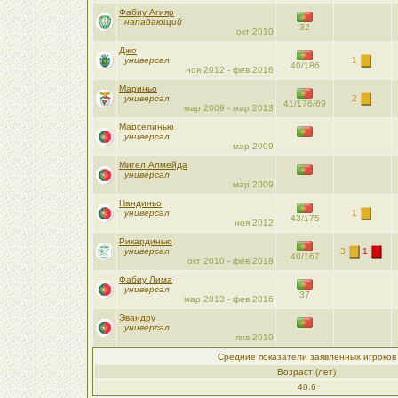
Фабиу Агияр
нападающий
32
окт 2010
Джо
универсал
1
40/186
ноя 2012 - фев 2016
Мариньо
универсал
2
41/176/69
мар 2009 - мар 2013
Марселинью
универсал
мар 2009
Мигел Алмейда
универсал
мар 2009
Нандиньо
универсал
1
43/175
ноя 2012
Рикардинью
универсал
3
1
40/167
окт 2010 - фев 2018
Фабиу Лима
универсал
37
мар 2013 - фев 2016
Эвандру
универсал
янв 2010
Средние показатели заявленных игроков
Возраст (лет)
40.6