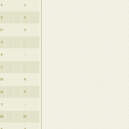
5
1
-
5
2
-
17
3
-
3
-
-
6
-
-
1
-
-
25
9
-
11
5
-
3
-
-
26
22
-
6
3
-