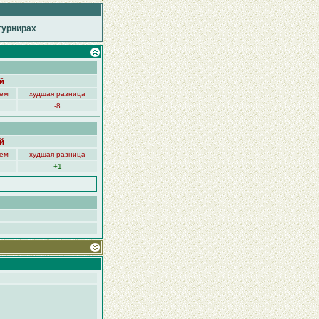
турнирах
й
нем
худшая разница
-8
й
нем
худшая разница
+1