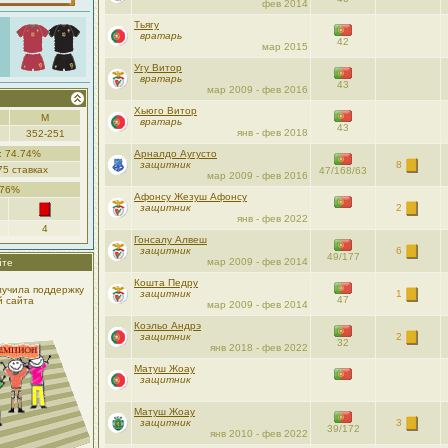
фев 2014
Тьягу
вратарь
42
мар 2015
Угу Витор
вратарь
43
мар 2009 - фев 2016
Хьюго Витор
М
вратарь
43
янв - фев 2018
352-251
: 74.74%
Арналдо Аугусто
защитник
8
75 ставках
47/168/63
мар 2009 - фев 2016
.76%
Афонсу Жезуш Афонсу
защитник
2
янв - фев 2022
4
Гонсалу Алвеш
защитник
6
49/177
мар 2009 - фев 2014
йте
Кошта Педру
лучила поддержку
защитник
1
47
й сайта
мар 2009 - фев 2014
Коэльо Андрэ
защитник
2
32
янв 2018 - фев 2022
Матуш Жоау
защитник
Матуш Жоау
защитник
3
39/172
янв 2010 - фев 2022