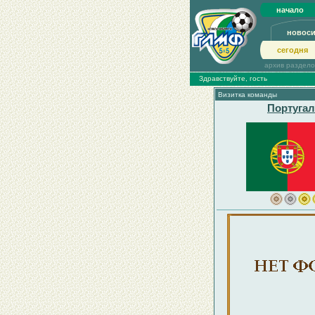
начало
новос
сегодня
архив раздел
Здравствуйте, гость
Визитка команды
Португа