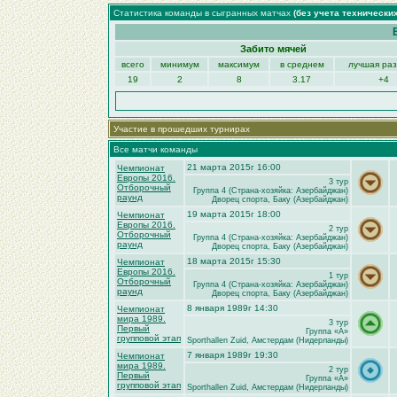
Статистика команды в сыгранных матчах
(без учета технически
Забито мячей
всего
минимум
максимум
в среднем
лучшая ра
19
2
8
3.17
+4
Участие в прошедших турнирах
Все матчи команды
21 марта 2015г 16:00
Чемпионат
Европы 2016.
3 тур
Отборочный
Группа 4 (Страна-хозяйка: Азербайджан)
раунд
Дворец спорта, Баку (Азербайджан)
19 марта 2015г 18:00
Чемпионат
Европы 2016.
2 тур
Отборочный
Группа 4 (Страна-хозяйка: Азербайджан)
раунд
Дворец спорта, Баку (Азербайджан)
18 марта 2015г 15:30
Чемпионат
Европы 2016.
1 тур
Отборочный
Группа 4 (Страна-хозяйка: Азербайджан)
раунд
Дворец спорта, Баку (Азербайджан)
8 января 1989г 14:30
Чемпионат
мира 1989.
3 тур
Первый
Группа «A»
групповой этап
Sporthallen Zuid, Амстердам (Нидерланды)
7 января 1989г 19:30
Чемпионат
мира 1989.
2 тур
Первый
Группа «A»
групповой этап
Sporthallen Zuid, Амстердам (Нидерланды)