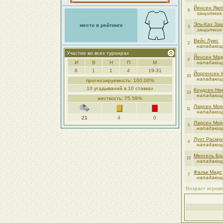
Йенсен Яко
8
защитник
Эль-Каз Зак
место в рейтинге
3
защитник
Вейс Луис
2
нападающ
Участие во всех турнирах
Йенсен Мад
6
И
В
Н
П
М
нападающ
6
1
1
4
19-31
Йоргенсен 
10
нападающ
прогнозируемость: 100.00%
10 угадываний в 10 ставках
Кнудсен Ни
13
нападающ
жесткость: 75.59%
Ларсен Мор
11
нападающ
21
4
0
Ларсен Мор
5
нападающ
Лухт Расму
4
нападающ
Менгель Бр
12
нападающ
Фальк Мадс
7
нападающ
Возраст игроко