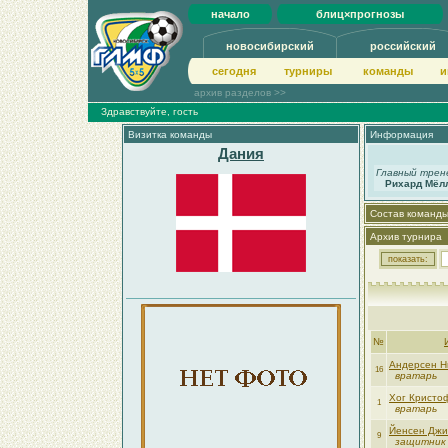
начало
блиц×прогнозы
новосибирский
российский
сегодня
турниры
команды
и
архив разделов >>
Здравствуйте, гость
Визитка команды
Информация
Дания
Главный трен
Рихард Мёл
Состав команд
Архив турнира
№
Андерсен Н
16
вратарь
Хог Кристо
1
вратарь
Йенсен Дж
9
защитник