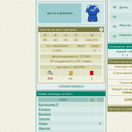
48′
Дунец
место в рейтинге
50′
Яким (в)
50′
Участие во всех турнирах
Ковалев
И
В
Н
П
М
50′
85
40
13
32
334-273
тех. поражения
своих
чужих
Командные фо
3.53%
-
3
первый та
1 - 1
прогнозируемость: 37.59%
50 угадываний в 133 ставках
Статистика вст
Команды ме
жесткость: 108.25%
4 раза выиг
308
44
3
2 раза в
г.Новосибирск
Общий счет вс
Сибиря
Заявка команды на матч
подр
игрок
Багдасарян Р
Краткая истори
Бурянин
Васюков
Гоженко
Дунец
1
Иванеко