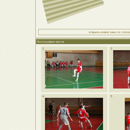
открыть новое окно со стат
Фотографии матча
1
2
4
5