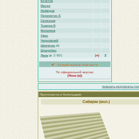
Кочетов
Масюк
Нефёдов
Перемитин Е
Селезнев
Токарев В
Филиппов
Хван
Черновский
Шевченко
(к)
Шушурбин
Яким
(в: 1′-50′)
{●}
2
- лучший игрок в этом матче
По официальной версии:
{Яким (в)}
показать результаты го
Прогнозисты и болельщики
Сибиряк (мол.)