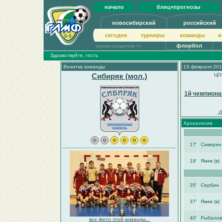
начало
блиц×прогнозы
новосибирский
российский
сегодня
турниры
команды
и
флорбол
архив разделов >>
Здравствуйте, гость
Визитка команды
13 февраля 201
Сибиряк (мол.)
ЦО
1й чемпион
Д
Хронология
17′
Сивирин
19′
Яким (в)
35′
Сербин
37′
Яким (в)
40′
Рыбалов
все фото этой команды...