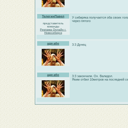
ТелегинПавел
У сибиряка получается оба своих го
через пятого
представитель
команды
Реклама Онлайн г.
Новосибирск
адя або
3:3 Дунец
адя або
3:3 закончили. Ох. Валидол.
Яким отбил 10метров на последней с