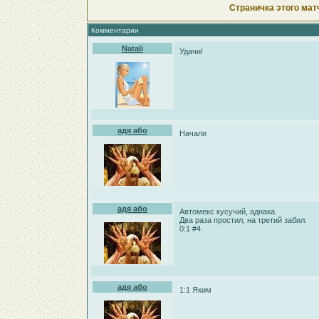
Страничка этого мат
Комментарии
Natali
Удачи!
адя або
Начали
адя або
Автомекс кусучий, аднака.
Два раза простил, на третий забил.
0:1 #4
адя або
1:1 Яким