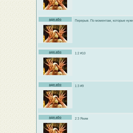
адя або
Перерыв. По моментам, которые нужно
адя або
1:2 #10
адя або
1:3 #9
адя або
2:3 Яким