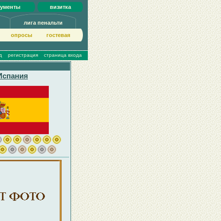
кументы
визитка
лига пенальти
опросы
гoстeвая
д
регистрация
страница входа
Испания