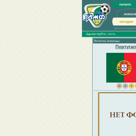
начало
новос
сегодня
архив раздел
Здравствуйте, гость
Визитка команды
Португа