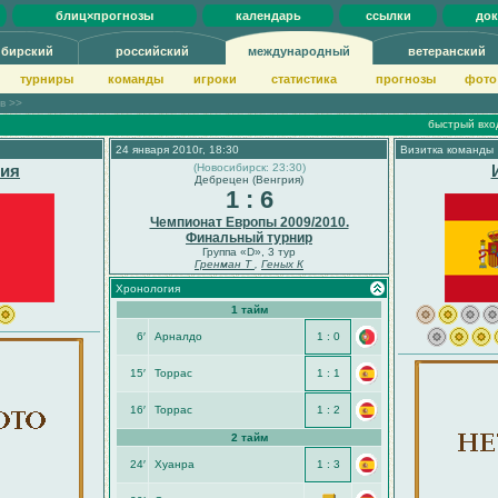
блиц×прогнозы
календарь
ссылки
до
ибирский
российский
международный
ветеранский
турниры
команды
игроки
статистика
прогнозы
фото
ов >>
быстрый вхо
24 января 2010г, 18:30
Визитка команды
лия
(Новосибирск: 23:30)
Дебрецен (Венгрия)
1 : 6
Чемпионат Европы 2009/2010.
Финальный турнир
Группа «D», 3 тур
Гренман Т
,
Геных К
Хронология
1 тайм
6′
Арналдо
1 : 0
15′
Торрас
1 : 1
16′
Торрас
1 : 2
2 тайм
24′
Хуанра
1 : 3