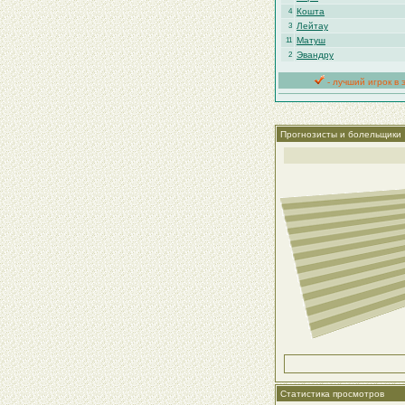
Кошта
4
Лейтау
3
Матуш
11
Эвандру
2
- лучший игрок в 
Прогнозисты и болельщики
Статистика просмотров