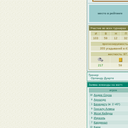
место в рейтинге
Участие во всех турнирах
И
В
Н
П
103
59
12
32
прогнозируемость
355 угадываний в 4
жесткость: 97
217
59
Тренер
Орланду Дуарте
Заявка команды на матч
игрок
Андре Соуза
14
Арналдо
6
Бенедиту
(в: 1′-40′)
1
Гонсалу Алвеш
9
Жоэл Кейруш
5
Израэль
8
Кардинал
7
Кари
13