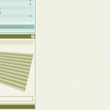
2
1
с
и
1
й игрок в этом матче