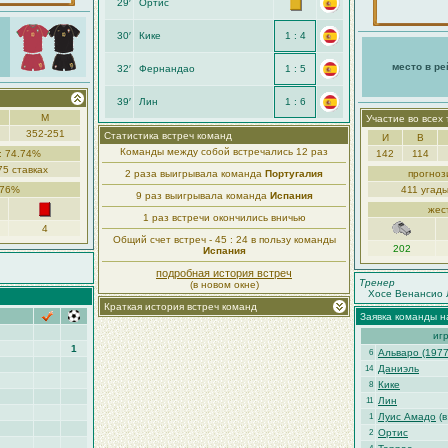
29′
Ортис
30′
Кике
1 : 4
место в ре
32′
Фернандао
1 : 5
39′
Лин
1 : 6
М
Участие во всех
352-251
Статистика встреч команд
И
В
Команды между собой встречались 12 раз
: 74.74%
142
114
75 ставках
2 раза выигрывала команда
Португалия
прогноз
.76%
411 угады
9 раз выигрывала команда
Испания
жес
1 раз встречи окончились вничью
4
Общий счет встреч - 45 : 24 в пользу команды
202
Испания
подробная история встреч
Тренер
(в новом окне)
Хосе Венансио 
Краткая история встреч команд
Заявка команды н
иг
1
Альваро (1977
6
Даниэль
14
Кике
8
Лин
11
Луис Амадо
(в
1
Ортис
2