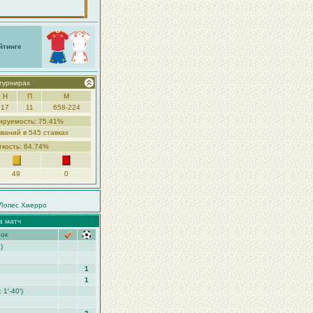
йтинге
 турнирах
Н
П
М
17
11
658-224
ируемость: 75.41%
ваний в 545 ставках
ткость: 64.74%
49
0
Лопес Хиерро
а матч
рок
)
1
1
: 1′-40′)