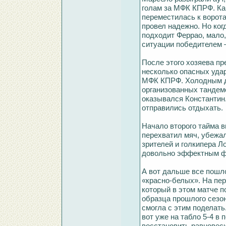
голам за МФК КПРФ. Как
переместилась к ворот
провел надежно. Но ког
подходит Феррао, мало,
ситуации победителем –
После этого хозяева п
несколько опасных уда
МФК КПРФ. Холодным д
организованных тандем
оказывался Константин.
отправились отдыхать.
Начало второго тайма 
перехватил мяч, убежал
зрителей и голкипера Л
довольно эффектным фи
А вот дальше все пошло
«красно-белых». На пер
который в этом матче п
образца прошлого сезон
смогла с этим поделать
вот уже на табло 5-4 в
восстановить равновес