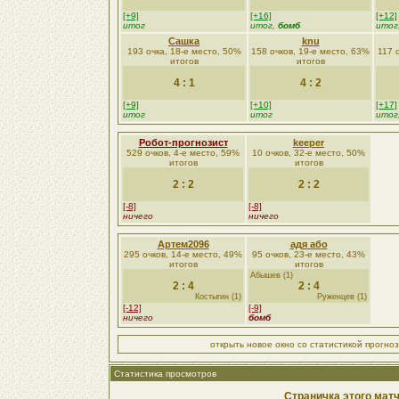
[+9]
[+16]
[+12]
итог
итог,
бомб
итог
Сашка
knu
193 очка, 18-е место, 50%
158 очков, 19-е место, 63%
117 
итогов
итогов
4 : 1
4 : 2
[+9]
[+10]
[+17]
итог
итог
итог
Робот-прогнозист
keeper
529 очков, 4-е место, 59%
10 очков, 32-е место, 50%
итогов
итогов
2 : 2
2 : 2
[-8]
[-8]
ничего
ничего
Артем2096
адя або
295 очков, 14-е место, 49%
95 очков, 23-е место, 43%
итогов
итогов
Абышев (1)
2 : 4
2 : 4
Костыгин (1)
Руженцев (1)
[-12]
[-9]
ничего
бомб
открыть новое окно со статистикой прогно
Статистика просмотров
Страничка этого матч