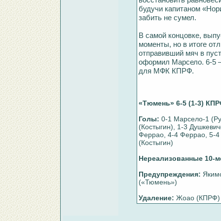
будучи капитаном «Нори
забить не сумел.
В самой концовке, вып
моменты, но в итоге от
отправивший мяч в пуст
оформил Марсело. 6-5 
для МФК КПРФ.
«Тюмень» 6-5 (1-3) КП
Голы:
0-1 Марсело-1 (Ру
(Костыгин), 1-3 Душкевич
Феррао, 4-4 Феррао, 5-4
(Костыгин)
Нереализованные 10-м
Предупреждения:
Якимо
(«Тюмень»)
Удаление:
Жоао (КПРФ)