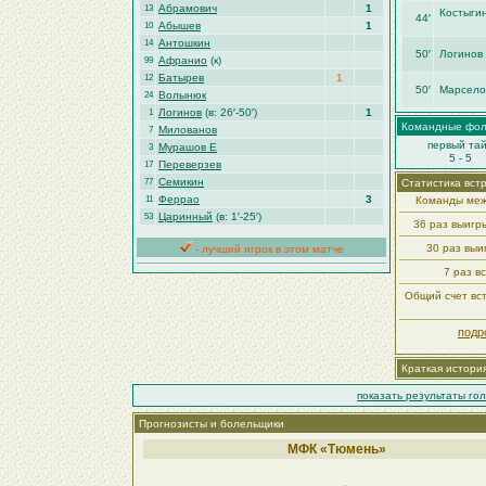
Абрамович
1
13
Костыги
44′
Абышев
1
10
Антошкин
14
50′
Логинoв 
Афранио
(к)
99
Батырев
1
12
50′
Марсело
Волынюк
24
Логинoв
(в: 26′-50′)
1
1
Командные фо
Милованов
7
первый та
Мурашов Е
3
5 - 5
Переверзев
17
Семикин
77
Статистика вст
Феррао
3
11
Команды меж
Царинный
(в: 1′-25′)
53
36 раз выиг
30 раз вы
- лучший игрок в этом матче
7 раз в
Общий счет вст
подр
Краткая истори
показать результаты го
Прогнозисты и болельщики
МФК «Тюмень»