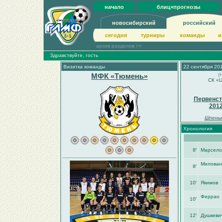
начало
блиц×прогнозы
новосибирский
российский
сегодня
турниры
команды
и
архив разделов >>
Здравствуйте, гость
Визитка команды
22 сентября 201
МФК «Тюмень»
(
СК «Ц
Первенст
201
Шпеньк
Хронология
8′
Марсело
Милован
8′
10′
Якимов
Феррао
10′
12′
Душкеви