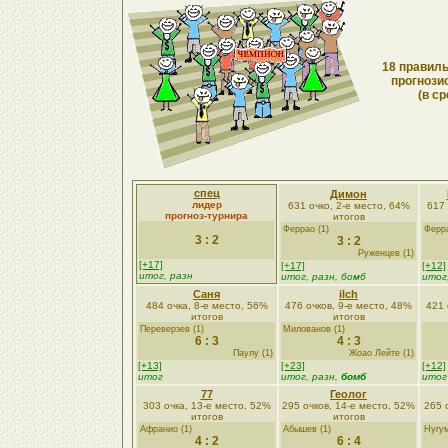
18 правиль
прогнози
(в ср
спец
Димон
лидер
631 очко, 2-е место, 64%
617 
прогноз-турнира
итогов
Феррао (1)
Ферра
3 : 2
3 : 2
Руженцев (1)
[+17]
[+17]
[+12]
итог, разн
итог, разн, бомб
итог
Саня
ilch
484 очка, 8-е место, 56%
476 очков, 9-е место, 48%
421 
итогов
итогов
Переверзев (1)
Милованов (1)
6 : 3
4 : 3
Паулу (1)
Жоао Лейте (1)
[+13]
[+23]
[+12]
итог
итог, разн,
бомб
итог
77
Геолог
303 очка, 13-е место, 52%
295 очков, 14-е место, 52%
265 
итогов
итогов
Афранио (1)
Абышев (1)
Нугум
4 : 2
6 : 4