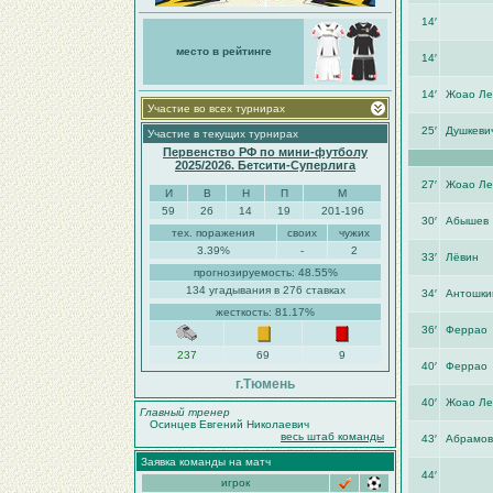
14′
место в рейтинге
14′
14′
Жоао Ле
Участие во всех турнирах
25′
Душкеви
Участие в текущих турнирах
Первенство РФ по мини-футболу
2025/2026. Бетсити-Суперлига
27′
Жоао Ле
И
В
Н
П
М
59
26
14
19
201-196
30′
Абышев
тех. поражения
своих
чужих
3.39%
-
2
33′
Лёвин
прогнозируемость: 48.55%
134 угадывания в 276 ставках
34′
Антошки
жесткость: 81.17%
36′
Феррао
237
69
9
40′
Феррао
г.Тюмень
40′
Жоао Ле
Главный тренер
Осинцев Евгений Николаевич
весь штаб команды
43′
Абрамов
Заявка команды на матч
44′
игрок