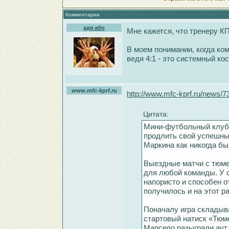
Комментарии
адя або
Мне кажется, что тренеру К
В моем понимании, когда ком
ведя 4:1 - это системный ко
www.mfc-kprf.ru
http://www.mfc-kprf.ru/news/7
Цитата:
Мини-футбольный клуб 
продлить свой успешны
Маркина как никогда бы
Выездные матчи с тюме
для любой команды. У с
напористо и способен о
получилось и на этот ра
Поначалу игра складыв
стартовый натиск «Тюм
Марсело разыграли аут,