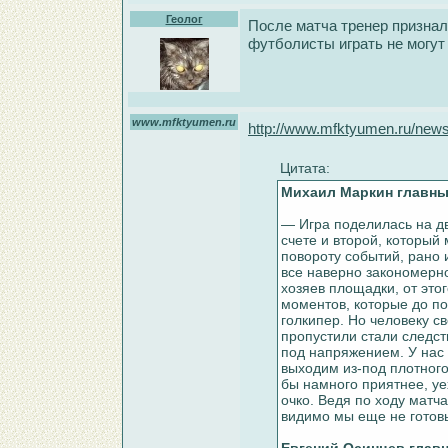
Геолог
После матча тренер призналс
футболисты играть не могут
www.mfktyumen.ru
http://www.mfktyumen.ru/news
Цитата:
Михаил Маркин главны
— Игра поделилась на д
счете и второй, который 
повороту событий, рано
все наверно закономерно
хозяев площадки, от это
моментов, которые до п
голкипер. Но человеку с
пропустили стали следст
под напряжением. У нас 
выходим из-под плотного
бы намного приятнее, уе
очко. Ведя по ходу матча
видимо мы еще не готовы