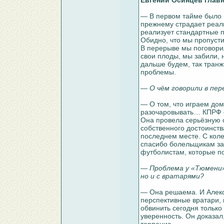
Евгений Осинцев глав
— В первом тайме было м
прежнему страдает реал
реализует стандартные п
Обидно, что мы пропуст
В перерыве мы поговорил
свои плоды, мы забили, 
дальше будем, так транж
проблемы.
— О чём говорили в пер
— О том, что играем до
разочаровывать… КПРФ —
Она провела серьёзную 
собственного достоинств
последнем месте. С кол
спасибо болельщикам за
футболистам, которые п
— Проблема у «Тюмени»
но и с вратарями?
— Она решаема. И Алекс
перспективные вратари, 
обвинить сегодня только
уверенность. Он доказал