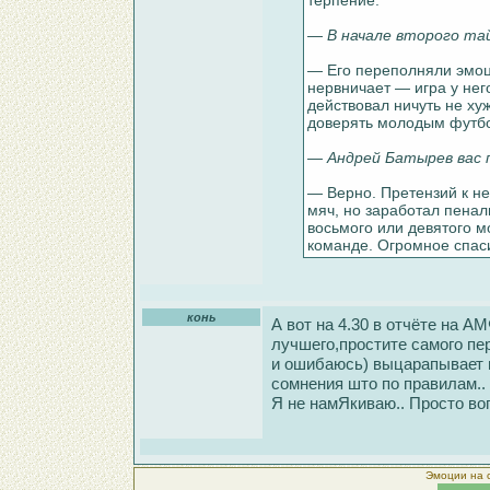
терпение.
— В начале второго та
— Его переполняли эмоци
нервничает — игра у нег
действовал ничуть не хуж
доверять молодым футб
— Андрей Батырев вас 
— Верно. Претензий к не
мяч, но заработал пеналь
восьмого или девятого м
команде. Огромное спас
конь
А вот на 4.30 в отчёте на А
лучшего,простите самого пе
и ошибаюсь) выцарапывает и
сомнения што по правилам.. 
Я не намЯкиваю.. Просто воп
Эмоции на 