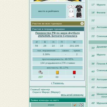
17′
Мурило
место в рейтинге
18′
Фелипе
22′
Участие во всех турнирах
Антошки
22′
Участие в текущих турнирах
Первенство РФ по мини-футболу
2025/2026. Бетсити-Суперлига
23′
Сомхишв
И
В
Н
П
М
59
26
14
19
201-196
Душкеви
33′
тех. поражения
своих
чужих
3.39%
-
2
Мурило
36′
прогнозируемость: 48.55%
134 угадывания в 276 ставках
38′
Плахов 
жесткость: 81.17%
Сомхишв
40′
237
69
9
43′
Антошки
г.Тюмень
43′
Антошки
Главный тренер
Сорато Маркус (Маркус)
Шакиров
весь штаб команды
46′
/нес
Заявка команды на матч
49′
Мурашов
игрок