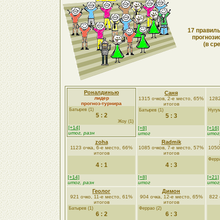
17 правиль
прогнози
(в ср
Роналдинью
Саня
лидер
1315 очков, 2-е место, 65%
1282
прогноз-турнира
итогов
Батырев (1)
Батырев (1)
Нугум
5 : 2
5 : 3
Жоу (1)
[+14]
[+8]
[+16]
итог, разн
итог
итог
zoha
Radmik
1123 очка, 6-е место, 66%
1085 очков, 7-е место, 57%
1050
итогов
итогов
Ферра
4 : 1
4 : 3
[+14]
[+8]
[+21]
итог, разн
итог
итог
Геолог
Димон
921 очко, 11-е место, 61%
904 очка, 12-е место, 65%
822 
итогов
итогов
Батырев (1)
Феррао (2)
6 : 2
6 : 3