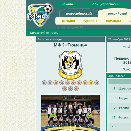
начало
блиц×прогнозы
новосибирский
российский
сегодня
турниры
команды
и
архив разделов >>
Здравствуйте, гость
Визитка команды
22 ноября 2013г
МФК «Тюмень»
(
СК «Ц
Первенст
201
Петр
Хронология
3′
Шакиров
5′
Феррао
7′
Фелипе
11′
Феррао
16′