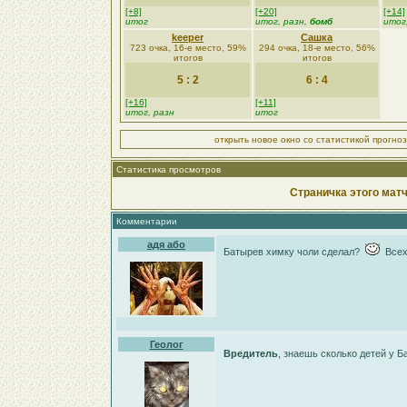
[+8]
[+20]
[+14]
итог
итог, разн,
бомб
итог
keeper
Сашка
723 очка, 16-е место, 59%
294 очка, 18-е место, 56%
итогов
итогов
5 : 2
6 : 4
[+16]
[+11]
итог, разн
итог
открыть новое окно со статистикой прогно
Статистика просмотров
Страничка этого матч
Комментарии
адя або
Батырев химку чоли сделал?
Всех 
Геолог
Вредитель
, знаешь сколько детей у 