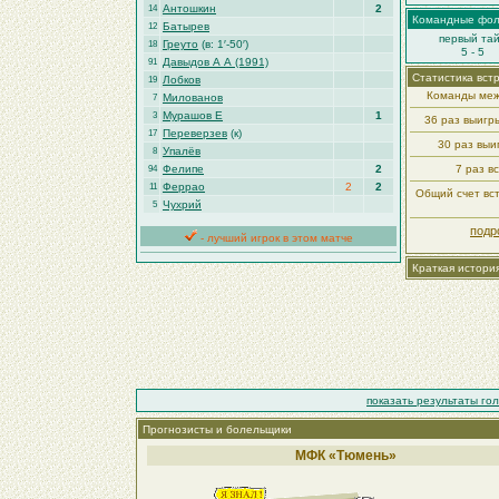
Антошкин
2
14
Командные фо
Батырев
12
первый та
Греуто
(в: 1′-50′)
18
5 - 5
Давыдов А А (1991)
91
Статистика вст
Лобков
19
Команды меж
Милованов
7
Мурашов Е
1
3
36 раз выиг
Переверзев
(к)
17
30 раз вы
Упалёв
8
Фелипе
2
7 раз в
94
Феррао
2
2
11
Общий счет вст
Чухрий
5
подр
- лучший игрок в этом матче
Краткая истори
показать результаты го
Прогнозисты и болельщики
МФК «Тюмень»