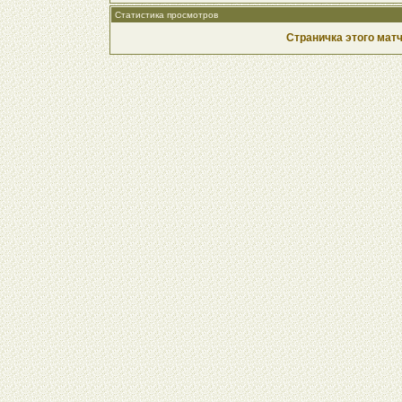
Статистика просмотров
Страничка этого матч