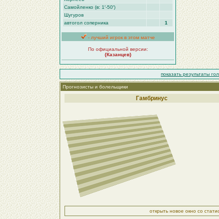
Самойленко (в: 1′-50′)
Шугуров
автогол соперника
1
- лучший игрок в этом матче
По официальной версии:
{Казанцев}
показать результаты го
Прогнозисты и болельщики
Гамбринус
открыть новое окно со стат