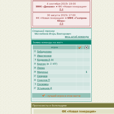
4 сентября 2015г 19:00
МФК «Динамо»
● ФК «Новая генерация»
8:4
30 августа 2015г 17:00
ФК «Новая генерация» ●
МФК «Газпром-
Югра»
4:6
Старший тренер
Моглибеев Игорь Викторович
весь штаб команды
Заявка команды на матч
игрок
Гибадуллин
77
Иванченков
21
Коданев А
(к)
9
Кригер
(в: 1′-45′)
15
Лялин
19
Мариньо
1
29
Семуков
17
Соколов П
33
Сосковец
5
Устьянцев Д
27
- лучший игрок в этом матче
Прогнозисты и болельщики
ФК «Новая генерация»