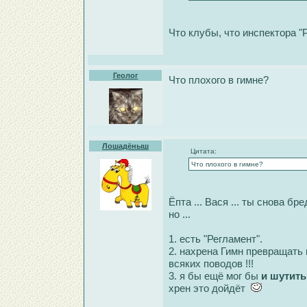
Что клубы, что инспектора 
Геолог
Что плохого в гимне?
Лошадёныш
Цитата:
Что плохого в гимне?
Ёпта ... Вася ... ты снова бре
но ...
1. есть "Регламент".
2. нахрена Гимн превращать в
всяких поводов !!!
3. я бы ещё мог бы
и шутить
хрен это дойдёт