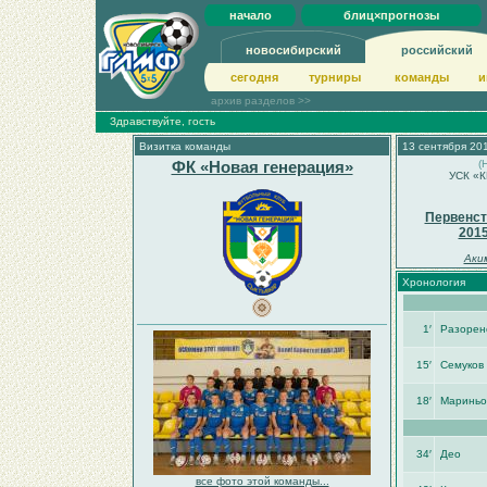
начало
блиц×прогнозы
новосибирский
российский
сегодня
турниры
команды
и
архив разделов >>
Здравствуйте, гость
Визитка команды
13 сентября 201
ФК «Новая генерация»
(
УСК «К
Первенст
201
Аки
Хронология
1′
Разорен
15′
Семуков
18′
Мариньо
34′
Део
все фото этой команды...