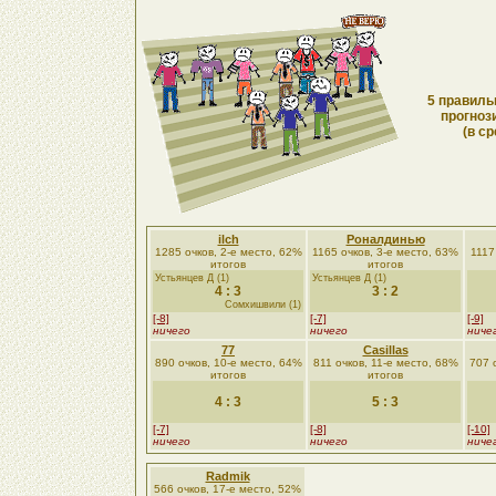
5 правиль
прогноз
(в ср
ilch
Роналдинью
1285 очков, 2-е место, 62%
1165 очков, 3-е место, 63%
1117
итогов
итогов
Устьянцев Д (1)
Устьянцев Д (1)
4 : 3
3 : 2
Сомхишвили (1)
[-8]
[-7]
[-9]
ничего
ничего
ниче
77
Casillas
890 очков, 10-е место, 64%
811 очков, 11-е место, 68%
707 
итогов
итогов
4 : 3
5 : 3
[-7]
[-8]
[-10]
ничего
ничего
ниче
Radmik
566 очков, 17-е место, 52%