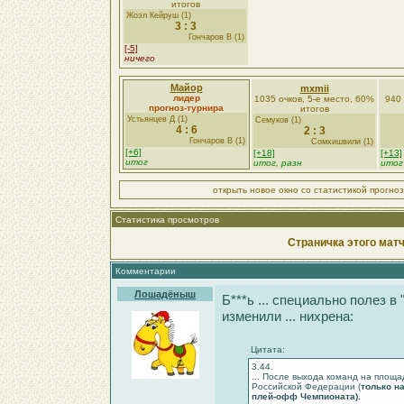
итогов
Жоэл Кейруш (1)
3 : 3
Гончаров В (1)
[-5]
ничего
Майор
mxmii
лидер
1035 очков, 5-е место, 60%
940 
прогноз-турнира
итогов
Устьянцев Д (1)
Семуков (1)
4 : 6
2 : 3
Гончаров В (1)
Сомхишвили (1)
[+6]
[+18]
[+13]
итог
итог, разн
итог
открыть новое окно со статистикой прогно
Статистика просмотров
Страничка этого матч
Комментарии
Лошадёныш
Б***ь ... специально полез в 
изменили ... нихрена:
Цитата:
3.44.
... После выхода команд на площ
Российской Федерации (
только н
плей-офф Чемпионата).