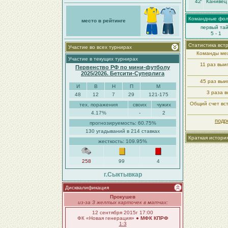
42′
Канивец
Командные фо
место в рейтинге
первый та
5 - 1
Статистика вст
Участие во всех турнирах
Команды меж
Участие в текущих турнирах
11 раз вы
Первенство РФ по мини-футболу
2025/2026. Бетсити-Суперлига
45 раз вы
И
В
Н
П
М
3 раза в
48
12
7
29
121-175
Общий счет вст
тех. поражения
своих
чужих
4.17%
-
2
подр
прогнозируемость: 60.75%
130 угадываний в 214 ставках
Краткая истори
жесткость: 109.95%
258
99
4
г.Сыктывкар
Дисквалификация
Прокушев
из-за 3 желтых карточек в матчах:
12 сентября 2015г 17:00
ФК «Новая генерация» ●
МФК КПРФ
1:3