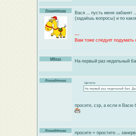
Лошадёныш
Вася ... пусть меня забанят 
(задаёшь вопросы) и по како
---
Вам тоже следует подумать о
MRoss
На первый раз недельный бан
Лошадёныш
Цитата:
На первый раз недельный бан. Дал
просите, сэр, а если я Васю 
Лошадёныш
просите = простите ... зане