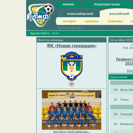
начало
блиц×прогнозы
новосибирский
российский
сегодня
турниры
команды
и
архив разделов >>
Здравствуйте, гость
Визитка команды
24 октября 2015
ФК «Новая генерация»
(
УСК «К
Первенст
201
Куз
Хронология
15′
Жоэл Ке
21′
Талес
29′
Соколов
31′
Бикбула
все фото этой команды...