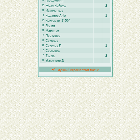
Гибадуллин
77
Жоэл Кейруш
2
25
Иванченков
21
Коданев А
(к)
1
9
Кригер
(в: 1′-50′)
15
Лялин
19
Мариньо
29
Прокушев
4
Семуков
17
Соколов П
1
33
Сосковец
5
Талес
2
6
Устьянцев Д
27
- лучший игрок в этом матче