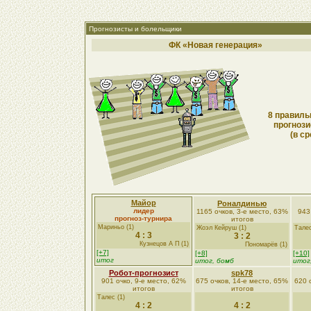
Прогнозисты и болельщики
ФК «Новая генерация»
8 правиль
прогнози
(в ср
Майор
Роналдинью
лидер
1165 очков, 3-е место, 63%
943
прогноз-турнира
итогов
Мариньо (1)
Жоэл Кейруш (1)
Талес
4 : 3
3 : 2
Кузнецов А П (1)
Пономарёв (1)
[+7]
[+8]
[+10]
итог
итог, бомб
итог
Робот-прогнозист
spk78
901 очко, 9-е место, 62%
675 очков, 14-е место, 65%
620 
итогов
итогов
Талес (1)
4 : 2
4 : 2