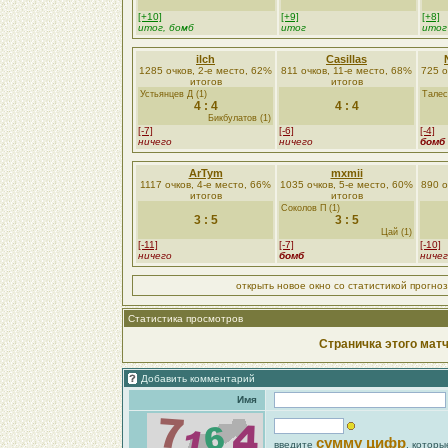
[+10]
[+9]
[+8]
итог, бомб
итог
итог
ilch
Casillas
1285 очков, 2-е место, 62%
811 очков, 11-е место, 68%
725 о
итогов
итогов
Устьянцев Д (1)
Талес
4 : 4
4 : 4
Бикбулатов (1)
[-7]
[-6]
[-4]
ничего
ничего
бомб
ArTym
mxmii
1117 очков, 4-е место, 66%
1035 очков, 5-е место, 60%
890 о
итогов
итогов
Соколов П (1)
3 : 5
3 : 5
Цай (1)
[-11]
[-7]
[-10]
ничего
бомб
ниче
открыть новое окно со статистикой прогно
Статистика просмотров
Страничка этого матч
Добавить комментарий
Имя
сумму цифр
введите
, которы