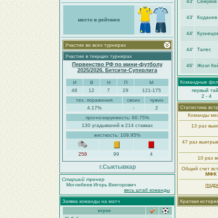
43′
Семуков
43′
Коданев
место в рейтинге
44′
Кузнецов
Участие во всех турнирах
44′
Талес
Участие в текущих турнирах
Первенство РФ по мини-футболу
46′
Жоэл Ке
2025/2026. Бетсити-Суперлига
Командные фо
И
В
Н
П
М
48
12
7
29
121-175
первый та
2 - 4
тех. поражения
своих
чужих
Статистика вст
4.17%
-
2
Команды меж
прогнозируемость: 60.75%
130 угадываний в 214 ставках
13 раз вы
жесткость: 109.95%
47 раз выигры
258
99
4
10 раз в
г.Сыктывкар
Общий счет вст
МФК 
Старший тренер
Моглибеев Игорь Викторович
подр
весь штаб команды
Заявка команды на матч
Краткая истори
игрок