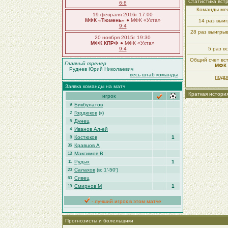
Статистика вст
6:8
Команды меж
19 февраля 2016г 17:00
МФК «Тюмень»
● МФК «Ухта»
14 раз выи
9:4
28 раз выигры
20 ноября 2015г 19:30
МФК КПРФ
● МФК «Ухта»
9:4
5 раз в
Общий счет вст
Главный тренер
МФК 
Руднев Юрий Николаевич
весь штаб команды
подр
Заявка команды на матч
Краткая истори
игрок
Бикбулатов
9
Гордюков
(к)
2
Дунец
5
Иванов Ал-ей
4
Костюков
1
8
Кравцов А
36
Максимов В
13
Рудых
1
11
Салахов
(в: 1′-50′)
20
Сивец
63
Смирнов М
1
19
- лучший игрок в этом матче
Прогнозисты и болельщики