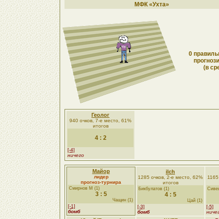
МФК «Ухта»
0 правиль
прогнози
(в ср
Геолог
940 очков, 7-е место, 61%
итогов
4 : 2
[-4]
ничего
Майор
ilch
лидер
1285 очков, 2-е место, 62%
1165
прогноз-турнира
итогов
Смирнов М (1)
Бикбулатов (1)
Сивец
3 : 5
4 : 5
Чащин (1)
Цай (1)
[-1]
[-3]
[-5]
бомб
бомб
ниче