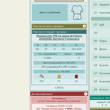
21′
Гордеев
место в рейтинге
21′
Анисимо
27′
Цай
Участие во всех турнирах
Участие в текущих турнирах
35′
Первенство РФ по мини-футболу
2025/2026. Бетсити-Суперлига
35′
Рудых
И
В
Н
П
М
61
37
9
15
291-216
36′
Дунец
тех. поражения
своих
чужих
39′
Бикбула
3.28%
-
2
прогнозируемость: 58.25%
43′
Аносов
166 угадываний в 285 ставках
жесткость: 94.88%
47′
Костюко
257
73
15
48′
Анисимо
г.Ухта
49′
Аносов
Дисквалификация
Командные фо
Кузьминых
из-за 3 желтых карточек в матчах:
первый та
3 - 3
13 марта 2016г 17:00
ФК «Новая генерация» ●
МФК «Ухта»