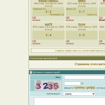
Юрий(Тюмень)
AWER
Р
943 очка, 6-е место, 64%
922 очка, 8-е место, 63%
901
итогов
итогов
Гордюков (1)
Дунец (1)
2 : 3
3 : 7
Пономарёв (1)
Галуев (1)
[-5]
[-6]
[-1]
ничего
ничего
бомб
spk78
Grom
675 очков, 14-е место, 65%
579 очков, 16-е место, 63%
564 
итогов
итогов
3 : 4
3 : 5
[-3]
[-4]
[-4]
ничего
ничего
ниче
открыть новое окно со статистикой прогно
Статистика просмотров
Страничка этого матч
Добавить комментарий
Имя
сумму цифр
введите
, которы
публикация: