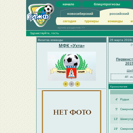
начало
блиц×прогнозы
новосибирский
российский
сегодня
турниры
команды
и
архив разделов >>
Здравствуйте, гость
Визитка команды
26 марта 2016г,
МФК «Ухта»
(
Первенст
201
Шаб
48': г
Хронология
4′
Рудых
5′
Смирнов
13′
Шамсутд
19′
Смирнов