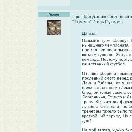
Геолог
Про Португалию сегодня инт
"Тюмени" Игорь Путилов
Цитата:
Возьмите ту же сборную 
нынешнего чемпионата. То
протяжении нескольких се
каждом турнире. Это дае
команда. Поэтому португ
качественный футбол.
В нашей сборной немного
последний смотр перед 
Лима и Робиньо, хотя он
физическая форма Лимы 
бледной тенью самого се
Эскердинья, Ромуло и Да
травм. Физическая форм
лучшего. Отсюда и посто
тренерам тяжело было по
кратчайший период. На п
дней.
На мой взгляд, нужно бы