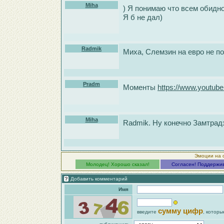
Miha
) Я понимаю что всем обидно
Я б не дал)
Radmik
Миха, Слемзин на евро не п
Pradm
Моменты
https://www.youtu
Miha
Radmik. Ну конечно Замтрадз
Эмоции на 
Молодец! Хорошо сказал!
Согласен! Поддержи
Добавить комментарий
Имя
сумму цифр
введите
, которы