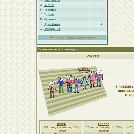
Милованов
7
Ниязов
11
Робиньо
10
Ромуло
5
Чишкала
19
Эдер Лима
2
8
Эскердинья
20
- лучший игрок в этом матче
Прогнозисты и болельщики
Россия
7 правиль
прогнози
(в ср
AWER
Геолог
63 очка, 7-е место, 56%
57 очков, 8-е место, 55%
-12 
итогов
итогов