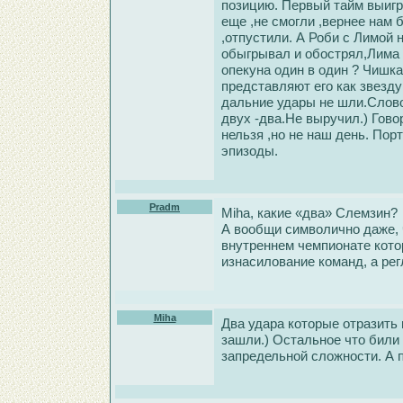
позицию. Первый тайм выигр
еще ,не смогли ,вернее нам 
,отпустили. А Роби с Лимой 
обыгрывал и обострял,Лима 
опекуна один в один ? Чишка
представляют его как звезду
дальние удары не шли.Слово
двух -два.Не выручил.) Гово
нельзя ,но не наш день. Пор
эпизоды.
Pradm
Miha, какие «два» Слемзин?
А вообщи символично даже, 
внутреннем чемпионате кото
изнасилование команд, а рег
Miha
Два удара которые отразить 
зашли.) Остальное что били
запредельной сложности. А п