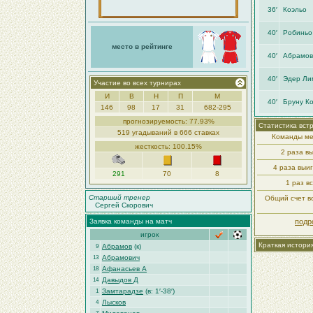
36′
Коэльо
40′
Робиньо
место в рейтинге
40′
Абрамов
40′
Эдер Ли
Участие во всех турнирах
И
В
Н
П
М
40′
Бруну К
146
98
17
31
682-295
прогнозируемость: 77.93%
Статистика вст
519 угадываний в 666 ставках
Команды ме
жесткость: 100.15%
2 раза в
4 раза выи
291
70
8
1 раз в
Старший тренер
Общий счет вс
Сергей Скорович
Заявка команды на матч
подр
игрок
Краткая истори
Абрамов
(к)
9
Абрамович
13
Афанасьев А
18
Давыдов Д
14
Замтарадзе
(в: 1′-38′)
1
Лысков
4