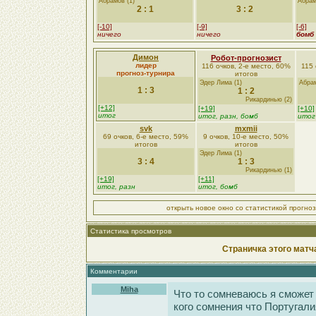
Абрамов (1)
Абрам
2 : 1
3 : 2
[-10]
[-9]
[-6]
ничего
ничего
бомб
Димон
Робот-прогнозист
лидер
116 очков, 2-е место, 60%
115 
прогноз-турнира
итогов
Эдер Лима (1)
Абрам
1 : 3
1 : 2
Рикардинью (2)
[+12]
[+19]
[+10]
итог
итог, разн, бомб
итог
svk
mxmii
69 очков, 6-е место, 59%
9 очков, 10-е место, 50%
итогов
итогов
Эдер Лима (1)
3 : 4
1 : 3
Рикардинью (1)
[+19]
[+11]
итог, разн
итог, бомб
открыть новое окно со статистикой прогно
Статистика просмотров
Страничка этого матч
Комментарии
Miha
Что то сомневаюсь я сможет 
кого сомнения что Португал