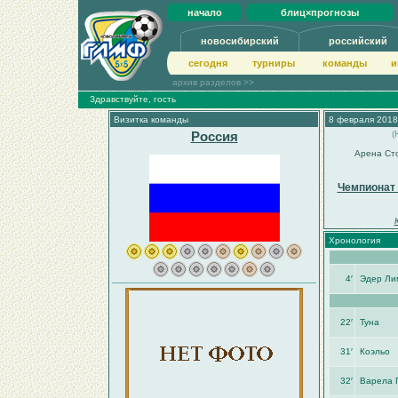
начало
блиц×прогнозы
новосибирский
российский
сегодня
турниры
команды
и
архив разделов >>
Здравствуйте, гость
Визитка команды
8 февраля 2018г
Россия
(
Арена Ст
Чемпионат
Хронология
4′
Эдер Ли
22′
Туна
31′
Коэльо
32′
Варела 