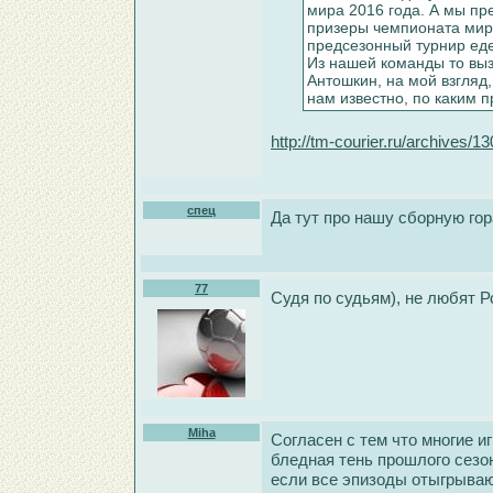
мира 2016 года. А мы пр
призеры чемпионата мира
предсезонный турнир едет
Из нашей команды то выз
Антошкин, на мой взгляд,
нам известно, по каким 
http://tm-courier.ru/archives/1
спец
Да тут про нашу сборную гор
77
Судя по судьям), не любят 
Miha
Согласен с тем что многие и
бледная тень прошлого сезон
если все эпизоды отыгрываю