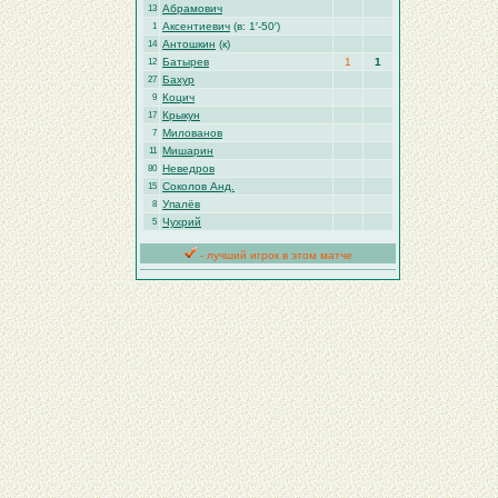
Абрамович
13
Аксентиевич
(в: 1′-50′)
1
Антошкин
(к)
14
Батырев
1
1
12
Бахур
27
Коцич
9
Крыкун
17
Милованов
7
Мишарин
11
Неведров
80
Соколов Анд.
15
Упалёв
8
Чухрий
5
- лучший игрок в этом матче