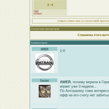
3 : 4
[-11]
ничего
открыть новое окно со статистикой прогно
Статистика просмотров
Страничка этого матч
Комментарии
AWER
1-0
Геолог
AWER
, почему верили в Ге
играет уже 3 недели...
По Антошкину тоже интересна
офф на его счету нет забиты