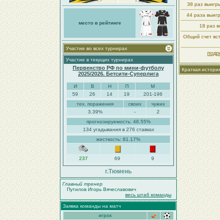
38 раз выиг
44 раза выиг
место в рейтинге
18 раз в
Общий счет вст
Участие во всех турнирах
подр
Участие в текущих турнирах
Первенство РФ по мини-футболу
Краткая истори
2025/2026. Бетсити-Суперлига
И
В
Н
П
М
59
26
14
19
201-196
тех. поражения
своих
чужих
3.39%
-
2
прогнозируемость: 48.55%
134 угадывания в 276 ставках
жесткость: 81.17%
237
69
9
г.Тюмень
Главный тренер
Путилов Игорь Вячеславович
весь штаб команды
Заявка команды на матч
игрок