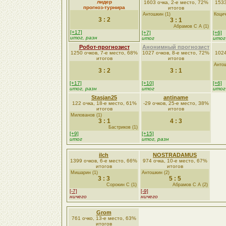
лидер
1603 очка, 2-е место, 72%
1533
прогноз-турнира
итогов
Антошкин (1)
Коцич
3 : 2
3 : 1
Абрамов С А (1)
[+17]
[+7]
[+6]
итог, разн
итог
итог
Робот-прогнозист
Анонимный прогнозист
1250 очков, 7-е место, 68%
1027 очков, 8-е место, 72%
1024
итогов
итогов
Антош
3 : 2
3 : 1
[+17]
[+10]
[+6]
итог, разн
итог
итог
Stasjan25
antiname
122 очка, 18-е место, 61%
-29 очков, 25-е место, 38%
итогов
итогов
Милованов (1)
3 : 1
4 : 3
Бастриков (1)
[+9]
[+15]
итог
итог, разн
ilch
NOSTRADAMUS
1399 очков, 6-е место, 66%
974 очка, 10-е место, 67%
итогов
итогов
Мишарин (1)
Антошкин (2)
3 : 3
5 : 5
Сорокин С (1)
Абрамов С А (2)
[-7]
[-9]
ничего
ничего
Grom
761 очко, 13-е место, 63%
итогов