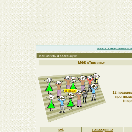
показать результаты го
Прогнозисты и болельщики
МФК «Тюмень»
12 правиль
прогнози
(в ср
svk
Роналдинью