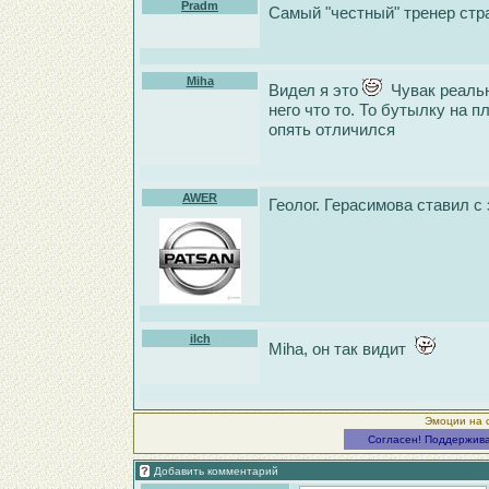
Pradm
Самый "честный" тренер стра
Miha
Видел я это
Чувак реально
него что то. То бутылку на 
опять отличился
AWER
Геолог. Герасимова ставил с
ilch
Miha, он так видит
Эмоции на 
Согласен! Поддержив
Добавить комментарий