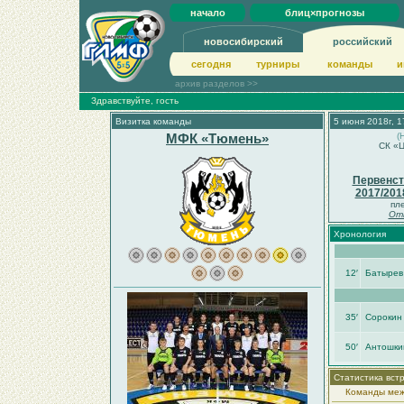
начало
блиц×прогнозы
новосибирский
российский
сегодня
турниры
команды
и
архив разделов >>
Здравствуйте, гость
Визитка команды
5 июня 2018г, 1
МФК «Тюмень»
(
СК «Ц
Первенст
2017/20
пл
Оты
Хронология
12′
Батырев
35′
Сорокин
50′
Антошки
Статистика вст
Команды меж