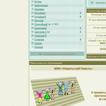
Будин
14
50′
Сучилин
Гибадуллин
21
Канивец
11
Статистика вст
Котляров
1
12
Команды меж
Кудзиев Р
3
99
47 раз выигры
Кутузов
16
Поддубный
(в: 1′-50′)
98
13 раз вы
Сальников
1
29
Сергеев С
(к)
1
91
10 раз в
Соколов П
33
Сучилин
2
9
Общий счет вст
Сытин
МФК 
18
Хлопов
4
подр
- лучший игрок в этом матче
Краткая истори
Прогнозисты и болельщики
МФК «Норильский Никель»
6 правиль
прогноз
(в ср