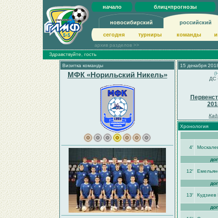
начало
блиц×прогнозы
новосибирский
российский
сегодня
турниры
команды
и
архив разделов >>
Здравствуйте, гость
Визитка команды
15 декабря 2018
МФК «Норильский Никель»
(
ДС 
Первенст
201
Кад
Хронология
4′
Москале
до
12′
Емельян
до
13′
Кудзиев
до