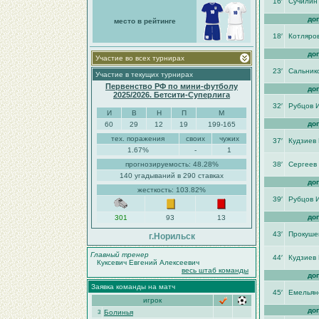
16′
Сучилин
до
место в рейтинге
18′
Котляро
до
Участие во всех турнирах
23′
Сальник
Участие в текущих турнирах
Первенство РФ по мини-футболу
до
2025/2026. Бетсити-Суперлига
32′
Рубцов 
И
В
Н
П
М
до
60
29
12
19
199-165
тех. поражения
своих
чужих
37′
Кудзиев
1.67%
-
1
прогнозируемость: 48.28%
38′
Сергеев
140 угадываний в 290 ставках
до
жесткость: 103.82%
39′
Рубцов 
до
301
93
13
43′
Прокуше
г.Норильск
Главный тренер
44′
Кудзиев
Куксевич Евгений Алексеевич
весь штаб команды
до
Заявка команды на матч
45′
Емельян
игрок
до
Болинья
3