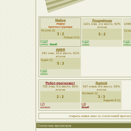
Майор
Лошадёныш
лидер
1101 очко, 2-е место, 62%
1096
прогноз-турнира
итогов
Кутузов (1)
Сучил
3 : 2
5 : 2
Рубцов И (1)
[+12]
[+11]
[+11]
итог,
бомб
итог
итог
AWER
291 очко, 10-е место, 61%
итогов
Будин (1)
5 : 3
[+11]
итог
Робот-прогнозист
Radmik
792 очка, 6-е место, 60%
547 очков, 8-е место, 50%
итогов
итогов
Котляров (1)
2 : 2
3 : 3
Коданев В (1)
[-7]
[-3]
ничего
бомб
открыть новое окно со статистикой прогно
Статистика просмотров