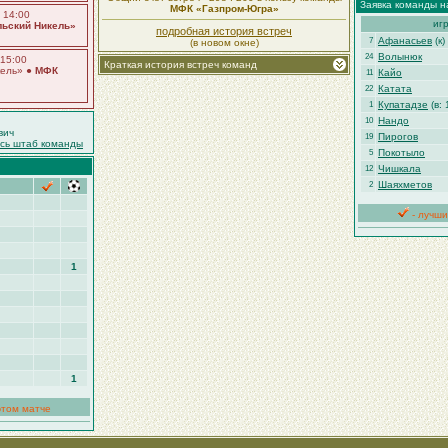
Заявка команды н
МФК «Газпром-Югра»
 14:00
иг
ьский Никель»
подробная история встреч
Афанасьев
(к)
7
(в новом окне)
Волынюк
24
 15:00
Краткая история встреч команд
кель» ●
МФК
Кайо
11
Катата
22
Купатадзе
(в: 
1
Нандо
10
вич
Пирогов
19
есь штаб команды
Покотыло
5
Чишкала
12
Шаяхметов
2
- лучши
1
1
этом матче