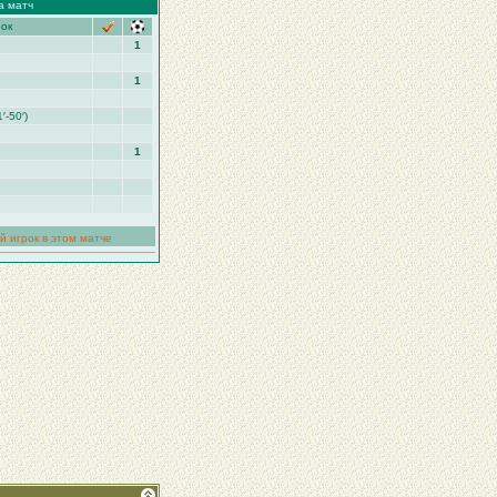
а матч
рок
1
1
1′-50′)
1
й игрок в этом матче