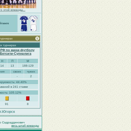
о этой команды...
йтинге
 турнирах
их турнирах
 РФ по мини-футболу
. Бетсити-Суперлига
Н
П
М
14
13
188-129
ния
своих
чужих
-
2
ируемость: 44.40%
ываний в 241 ставке
кость: 105.12%
91
8
г.Югорск
р Садраддинович
весь штаб команды