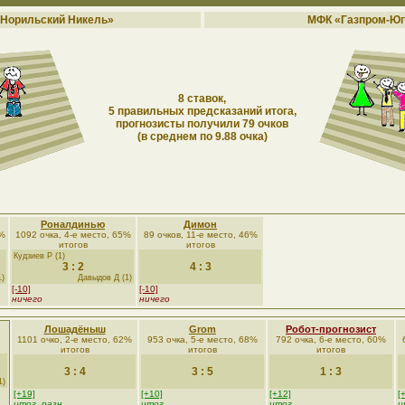
Норильский Никель»
МФК «Газпром-Юг
8 ставок,
5 правильных предсказаний итога,
прогнозисты получили 79 очков
(в среднем по 9.88 очка)
Роналдинью
Димон
0%
1092 очка, 4-е место, 65%
89 очков, 11-е место, 46%
итогов
итогов
Кудзиев Р (1)
3 : 2
4 : 3
1)
Давыдов Д (1)
[-10]
[-10]
ничего
ничего
Лошадёныш
Grom
Робот-прогнозист
1101 очко, 2-е место, 62%
953 очка, 5-е место, 68%
792 очка, 6-е место, 60%
итогов
итогов
итогов
3 : 4
3 : 5
1 : 3
1)
[+19]
[+10]
[+12]
[
итог, разн
итог
итог
и