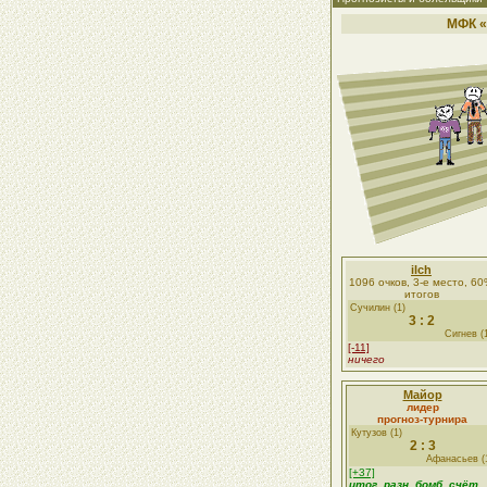
МФК «
ilch
1096 очков, 3-е место, 6
итогов
Сучилин (1)
3 : 2
Сигнев (
[-11]
ничего
Майор
лидер
прогноз-турнира
Кутузов (1)
2 : 3
Афанасьев (
[+37]
итог, разн,
бомб
, счёт