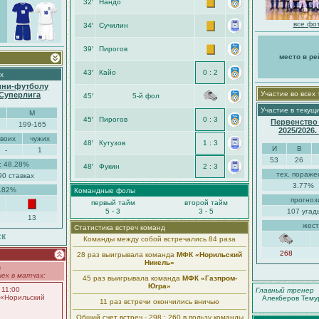
32′
Нандо
все фот
34′
Сучилин
39′
Пирогов
место в ре
43′
Кайо
0 : 2
х
ини-футболу
Участие во всех
-Суперлига
45′
5-й фол
Участие в текущ
М
45′
Пирогов
0 : 3
Первенство
199-165
2025/2026
своих
чужих
48′
Кутузов
1 : 3
И
В
-
1
53
26
: 48.28%
48′
Фукин
2 : 3
тех. пораже
90 ставках
3.77%
3.82%
Командные фолы
прогноз
первый тайм
второй тайм
5 - 3
3 - 5
107 угад
13
жест
Статистика встреч команд
ск
Команды между собой встречались 84 раза
268
28 раз выигрывала команда
МФК «Норильский
Никель»
в
ек в матчах:
45 раз выигрывала команда
МФК «Газпром-
Югра»
 11:00
Главный тренер
«Норильский
Алекберов Тему
11 раз встречи окончились вничью
Общий счет встреч - 298 : 260 в пользу команды