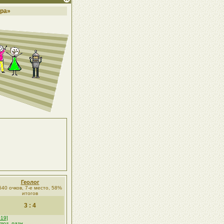
ра»
Геолог
640 очков, 7-е место, 58%
итогов
3 : 4
+19]
тог, разн