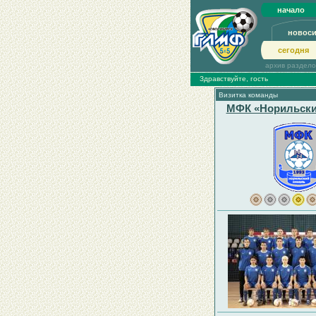
начало
новос
сегодня
архив раздел
Здравствуйте, гость
Визитка команды
МФК «Норильски