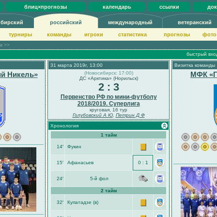
блиц×прогнозы
календарь
ссылки
до
ибирский
российский
международный
ветеранский
турниры
команды
игроки
статистика
прогнозы
фото
ов >>
быстрый вхо
31 марта 2019г, 13:00
Визитка команды
й Никель»
(Новосибирск: 17:00)
МФК «Г
ДС «Арктика» (Норильск)
2 : 3
Первенство РФ по мини-футболу
2018/2019. Суперлига
круговая, 16 тур
Голубовский А Ю
,
Петрин Д Ф
Хронология
1 тайм
14′
Фукин
15′
Афанасьев
0 : 1
24′
5-й фол
2 тайм
32′
Купатадзе (в)