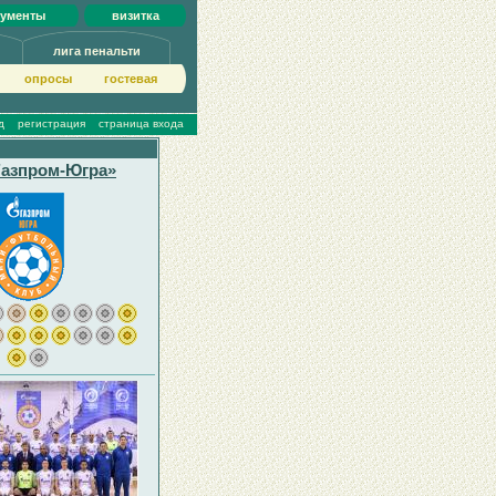
кументы
визитка
лига пенальти
опросы
гoстeвая
д
регистрация
страница входа
азпром-Югра»