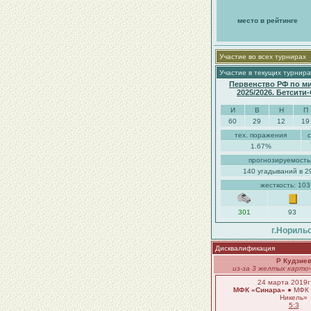
место в рейтинге
Участие во всех турнирах
Участие в текущих турнира
Первенство РФ по м
2025/2026. Бетсити
И
В
Н
П
60
29
12
19
тех. поражения
1.67%
прогнозируемость
140 угадываний в 2
жесткость: 10
301
93
г.Нориль
Дисквалификация
Р Кудзие
из-за 3 желтых карточ
24 марта 2019г
МФК «Синара»
● МФК 
Никель»
5:3