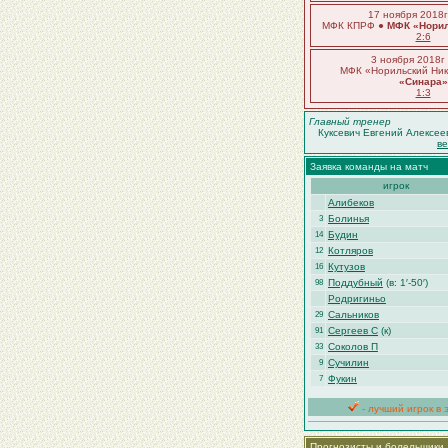
17 ноября 2018г
МФК КПРФ ●
МФК «Норил
2:6
3 ноября 2018г
МФК «Норильский Ни
«Синара»
1:3
Главный тренер
Куксевич Евгений Алексее
в
Заявка команды на матч
игрок
Алибеков
Болинья
3
Будин
14
Котляров
12
Кутузов
16
Поддубный
(в: 1′-50′)
98
Родригиньо
Сальников
29
Сергеев С
(к)
91
Соколов П
33
Сучилин
9
Фукин
7
- лучший игрок в 
Прогнозисты и болельщики