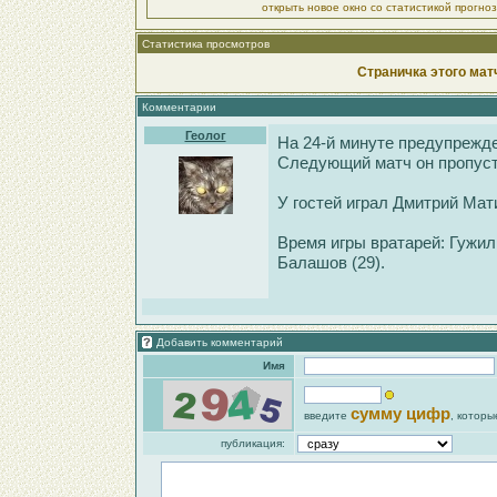
открыть новое окно со статистикой прогно
Статистика просмотров
Страничка этого мат
Комментарии
Геолог
На 24-й минуте предупрежде
Следующий матч он пропуст
У гостей играл Дмитрий Мат
Время игры вратарей: Гужил (
Балашов (29).
Добавить комментарий
Имя
сумму цифр
введите
, которы
публикация: