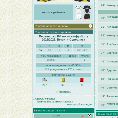
24′
Котляро
место в рейтинге
Антошки
29′
Участие во всех турнирах
31′
Антошки
Участие в текущих турнирах
33′
Котляро
Первенство РФ по мини-футболу
2025/2026. Бетсити-Суперлига
36′
Алибеко
И
В
Н
П
М
59
26
14
19
201-196
37′
Сергеев
тех. поражения
своих
чужих
3.39%
-
2
45′
Антошки
прогнозируемость: 48.55%
134 угадывания в 276 ставках
48′
Дарлан
жесткость: 81.17%
48′
Гончаров
237
69
9
49′
Соколов
г.Тюмень
49′
Антошки
Главный тренер
Путилов Игорь Вячеславович
Котляро
весь штаб команды
50′
Заявка команды на матч
Командные фо
игрок