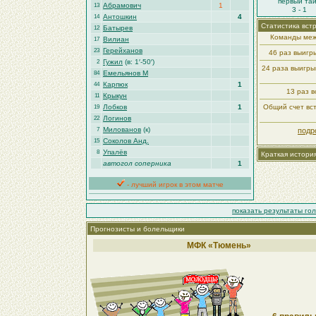
первый та
Абрамович
1
13
3 - 1
Антошкин
4
14
Статистика вст
Батырев
12
Команды меж
Вилиан
17
Герейханов
23
46 раз выиг
Гужил
(в: 1′-50′)
2
24 раза выигр
Емельянов М
84
Карпюк
1
44
13 раз в
Крыкун
11
Лобков
1
Общий счет вст
19
Логинoв
22
Милованов
(к)
7
подр
Соколов Анд.
15
Упалёв
8
Краткая истори
автогол соперника
1
- лучший игрок в этом матче
показать результаты го
Прогнозисты и болельщики
МФК «Тюмень»