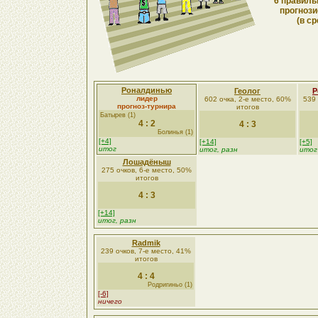
6 правиль
прогнози
(в ср
Роналдинью
Геолог
Р
лидер
602 очка, 2-е место, 60%
539 
прогноз-турнира
итогов
Батырев (1)
4 : 2
4 : 3
Болинья (1)
[+4]
[+14]
[+5]
итог
итог, разн
итог
Лошадёныш
275 очков, 6-е место, 50%
итогов
4 : 3
[+14]
итог, разн
Radmik
239 очков, 7-е место, 41%
итогов
4 : 4
Родригиньо (1)
[-6]
ничего