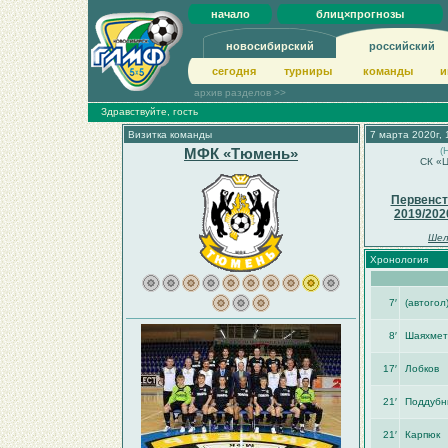
начало
блиц×прогнозы
новосибирский
российский
сегодня
турниры
команды
и
архив разделов >>
Здравствуйте, гость
Визитка команды
7 марта 2020г, 
МФК «Тюмень»
(
СК «Ц
Первенст
2019/202
Шел
Хронология
7′
(автогол
8′
Шаяхмет
17′
Лобков
21′
Поддубны
21′
Карпюк