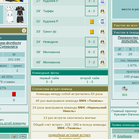
27′
Кудзиев Р
3 : 2
место в ре
29′
Таффи
4 : 2
31′
Кудзиев Р
Участие во всех
33′
Гужил (в)
Участие в текущ
Первенство
х
2025/2026
34′
Неведров
5 : 2
ини-футболу
-Суперлига
И
В
38′
Милованов
6 : 2
60
29
М
201-196
тех. пораже
46′
Милованов
7 : 2
1.67%
своих
чужих
-
2
прогноз
Командные фолы
140 угады
: 48.55%
первый тайм
второй тайм
76 ставках
3 - 3
1 - 3
жест
.17%
Статистика встреч команд
Команды между собой встречались 83 раза
301
9
46 раз выигрывала команда
МФК «Тюмень»
г
24 раза выигрывала команда
МФК «Норильский
ь
Никель»
Главный тренер
Куксевич Евгени
13 раз встречи окончились вничью
ич
есь штаб команды
Общий счет встреч - 319 : 280 в пользу команды
Заявка команды н
МФК «Тюмень»
иг
подробная история встреч
Алибеков
23
(в новом окне)