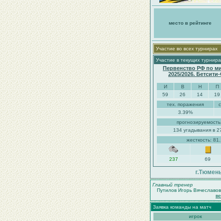
место в рейтинге
Участие во всех турнирах
Участие в текущих турнира
Первенство РФ по м
2025/2026. Бетсити
И
В
Н
П
59
26
14
19
тех. поражения
3.39%
прогнозируемость
134 угадывания в 2
жесткость: 81
237
69
г.Тюмен
Главный тренер
Путилов Игорь Вячеславов
в
Заявка команды на матч
игрок