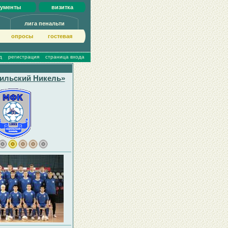
кументы
визитка
лига пенальти
опросы
гoстeвая
д
регистрация
страница входа
ильский Никель»