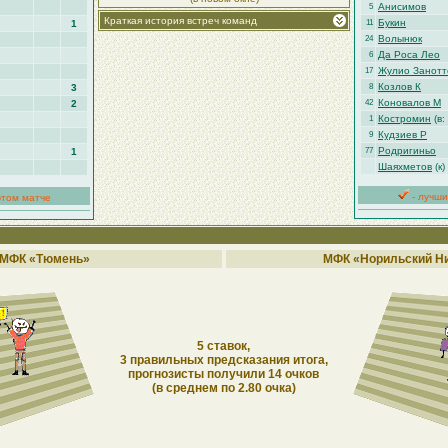
Анисимов
5
Краткая история встреч команд
Букин
1
11
Волынюк
24
Да Роса Лео
6
Жулио Занотт
17
Козлов К
3
8
Коновалов М
2
42
Костромин
(в: 
1
Кудзиев Р
9
Родригиньо
1
77
Шаяхметов
(к)
- лучши
этом матче
МФК «Тюмень»
МФК «Норильский Н
5 ставок,
3 правильных предсказания итога,
прогнозисты получили 14 очков
(в среднем по 2.80 очка)