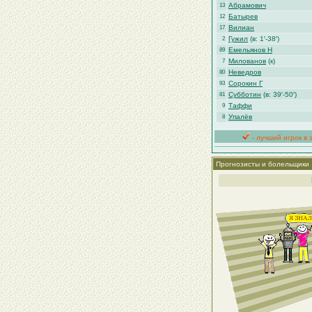
Абрамович
13
Батырев
12
Вилиан
17
Гужил
(в: 1′-38′)
2
Емельянов Н
89
Милованов
(к)
7
Неведров
80
Сорокин Г
93
Субботин
(в: 39′-50′)
81
Таффи
9
Упалёв
8
- лучший игрок в 
Прогнозисты и болельщики