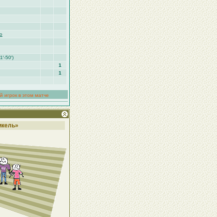
о
1′-50′)
1
1
й игрок в этом матче
икель»