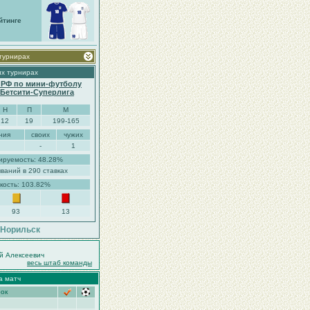
йтинге
 турнирах
их турнирах
 РФ по мини-футболу
. Бетсити-Суперлига
Н
П
М
12
19
199-165
ния
своих
чужих
-
1
ируемость: 48.28%
ваний в 290 ставках
кость: 103.82%
93
13
.Норильск
й Алексеевич
весь штаб команды
а матч
рок