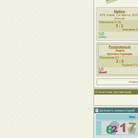
Майор
978 очков, 2-е место, 61
итогов
Емельянов Н (1)
3 : 1
Анисимов (
[+7]
итог
Роналдинью
лидер
прогноз-турнира
Милованов (1)
2 : 3
Кудзиев Р (
[-7]
бомб
откры
Статистика просмотров
Добавить комментарий
Имя