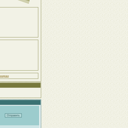
рнирах