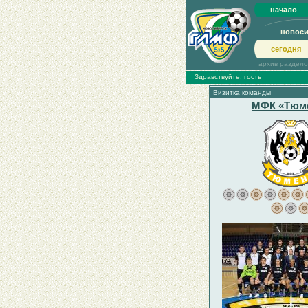
начало
новос
сегодня
архив раздел
Здравствуйте, гость
Визитка команды
МФК «Тюм