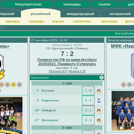
блиц×прогнозы
календарь
ссылки
до
ибирский
российский
международный
ветеранский
турниры
команды
игроки
статистика
прогнозы
фото
ов >>
быстрый вхо
27 сентября 2020г, 12:00
Визитка команды
ень»
(Новосибирск: 16:00)
МФК «Нор
СК «Центральный» (Тюмень)
7 : 2
Первенство РФ по мини-футболу
2020/2021. Париматч-Суперлига
круговая, 3 тур
Погонин И Р
,
Михеев С В
Хронология
1 тайм
1′
Батырев
1 : 0
1′
Родригиньо
1 : 1
10′
Неведров
2 : 1
17′
Милованов
3 : 1
2 тайм