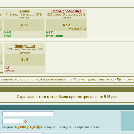
Геолог
Робот-прогнозист
%
741 очко, 4-е место, 57%
539 очков, 5-е место, 55%
итогов
итогов
4 : 2
4 : 2
1)
Кудзиев Р (1)
[+10]
[+12]
итог
итог,
бомб
Лошадёныш
873 очка, 3-е место, 57%
итогов
3 : 5
1)
[-11]
ничего
ть новое окно со статистикой прогнозистов
в этом Прогноз-турнире
или
во всех Прогноз-ту
Страничка этого матча была просмотрена всего 515 раз
сумму цифр
введите
, которые Вы видите на картинке слева