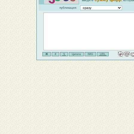
введите
, которы
публикация: