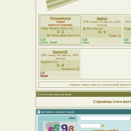
Роналдинью
Майор
лидер
978 очков, 2-е место, 61%
873
прогноз-турнира
итогов
Алекс Фелипе Сантос (1)
Да Роса Лео (1)
Родри
3 : 1
5 : 3
Де Рамуш Диаш Бруно (1)
Рудых (1)
[+4]
[+9]
[+8]
итог, бомб
итог
итог
Stasjan25
497 очков, 6-е место, 55%
итогов
Кудзиев Р (1)
3 : 4
Кузьминых (1)
[-4]
бомб
открыть новое окно со статистикой прогно
Статистика просмотров
Страничка этого матч
Добавить комментарий
Имя
сумму цифр