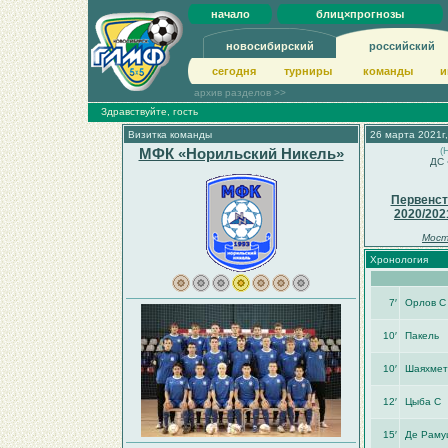
начало
блиц×прогнозы
новосибирский
российский
сегодня
турниры
команды
и
архив разделов >>
Здравствуйте, гость
Визитка команды
26 марта 2021г,
МФК «Норильский Никель»
(
ДС 
Первенст
2020/202
Мост
Хронология
7′
Орлов С
10′
Пакель
10′
Шаяхмет
12′
Цыба С
15′
Де Раму