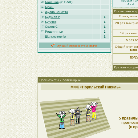
первый та
Балашов
(в: 1′-50′)
30
4 - 4
Букин
11
Статистика вст
Жулио Занотто
17
Команды меж
Кудзиев Р
1
9
Кутузов
1
16
28 раз выигры
Орлов С
1
7
Родригиньо
2
77
14 раз выи
Шаяхметов
(к)
1
5 раз в
- лучший игрок в этом матче
Общий счет вст
МФК 
подр
Краткая истори
Прогнозисты и болельщики
МФК «Норильский Никель»
5 правиль
прогнози
(в ср