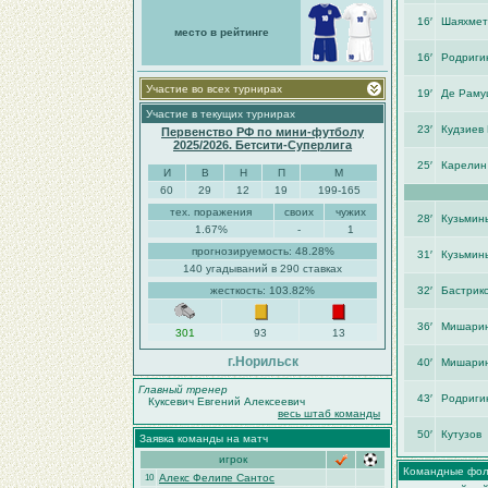
16′
Шаяхмет
место в рейтинге
16′
Родриги
Участие во всех турнирах
19′
Де Раму
Участие в текущих турнирах
23′
Кудзиев
Первенство РФ по мини-футболу
2025/2026. Бетсити-Суперлига
25′
Карелин
И
В
Н
П
М
60
29
12
19
199-165
тех. поражения
своих
чужих
28′
Кузьмин
1.67%
-
1
прогнозируемость: 48.28%
31′
Кузьмин
140 угадываний в 290 ставках
жесткость: 103.82%
32′
Бастрик
36′
Мишари
301
93
13
г.Норильск
40′
Мишари
Главный тренер
43′
Родриги
Куксевич Евгений Алексеевич
весь штаб команды
50′
Кутузов
Заявка команды на матч
игрок
Командные фо
Алекс Фелипе Сантос
10