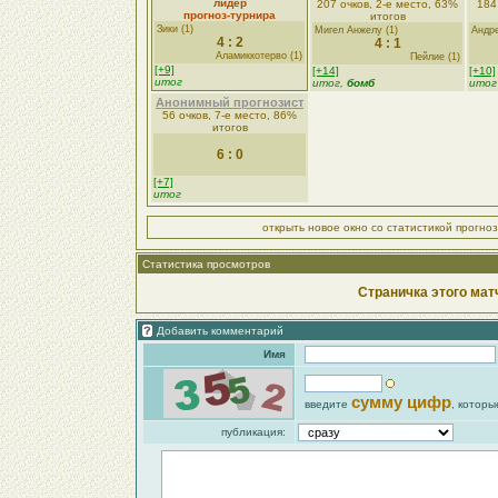
лидер
207 очков, 2-е место, 63%
184
прогноз-турнира
итогов
Зики (1)
Мигел Анжелу (1)
Андре
4 : 2
4 : 1
Аламиккотерво (1)
Пейлие (1)
[+9]
[+14]
[+10]
итог
итог,
бомб
итог
Анонимный прогнозист
56 очков, 7-е место, 86%
итогов
6 : 0
[+7]
итог
открыть новое окно со статистикой прогно
Статистика просмотров
Страничка этого мат
Добавить комментарий
Имя
сумму цифр
введите
, которы
публикация: