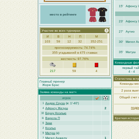
15′
Афонсу 
место в рейтинге
23′
Афонсу 
Участие во всех турнирах
27′
Аутио
И
В
Н
П
М
103
59
12
32
352-251
30′
Мигел А
прогнозируемость: 74.74%
35′
Матуш
355 угадываний в 475 ставках
жесткость: 97.76%
Командные фо
первый та
217
59
4
4 - 4
Статистика вст
Главный тренер
Команды меж
Жорж Браc
2 раза выи
Заявка команды на матч
Общий счет в
игрок
Андре Соуза
(в: 1′-40′)
1
подр
Афонсу Жезуш
2
4
Бруну Коэлью
10
Варела П
Краткая истори
11
Зики
6
Коэльо
2
Матуш
(к)
9
Мигел Анжелу
1
7