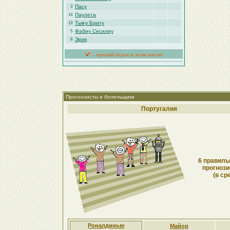
Пасу
3
Паулета
14
Тьягу Бриту
13
Фабиу Сесилиу
5
Эрик
8
- лучший игрок в этом матче
Прогнозисты и болельщики
Португалия
6 правиль
прогнози
(в ср
Роналдинью
Майор