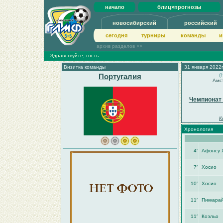
начало
блиц×прогнозы
новосибирский
российский
сегодня
турниры
команды
и
архив разделов >>
Здравствуйте, гость
Визитка команды
31 января 2022г
Португалия
(
Амс
Чемпионат
К
Хронология
4′
Афонсу 
7′
Хосио
10′
Хосио
11′
Пиккара
11′
Коэльо