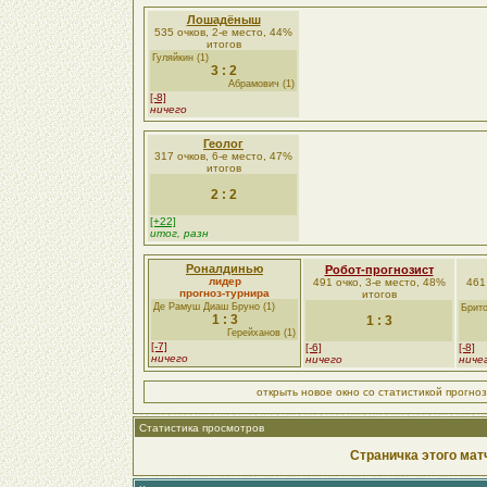
Лошадёныш
535 очков, 2-е место, 44%
итогов
Гуляйкин (1)
3 : 2
Абрамович (1)
[-8]
ничего
Геолог
317 очков, 6-е место, 47%
итогов
2 : 2
[+22]
итог, разн
Роналдинью
Робот-прогнозист
лидер
491 очко, 3-е место, 48%
461
прогноз-турнира
итогов
Де Рамуш Диаш Бруно (1)
Брито
1 : 3
1 : 3
Герейханов (1)
[-7]
[-6]
[-8]
ничего
ничего
ниче
открыть новое окно со статистикой прогно
Статистика просмотров
Страничка этого мат