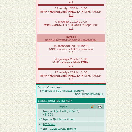
2:2
27 ноября 2021г 13:00
МФК «Норильский Никель»
● МФК «Ухта»
8:3
9 октября 2021г 17:00
МФК «Ухта»
● ФК «Новая генерация»
4:1
Щурок
из-за 3 желтых карточек в матчах:
19 февраля 2022г 15:00
МФК «Ухта»
●
МФК «Тюмень»
2:2
4 декабря 2021г 15:00
МФК «Ухта» ●
МФК КПРФ
2:6
27 ноября 2021г 13:00
МФК «Норильский Никель»
● МФК «Ухта»
8:3
Главный тренер
Путилов Игорь Александрович
весь штаб команды
Заявка команды на матч
игрок
Белов В
(в: 1′-41′; 43′-45′;
1
48′-50′)
Брито Де Паула Лукас
77
Гуляйкин
27
Де Рамуш Диаш Бруно
8