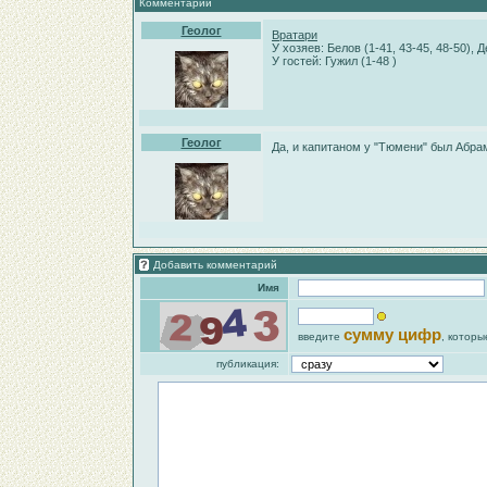
Комментарии
Геолог
Вратари
У хозяев: Белов (1-41, 43-45, 48-50), 
У гостей: Гужил (1-48 )
Геолог
Да, и капитаном у "Тюмени" был Абра
Добавить комментарий
Имя
сумму цифр
введите
, которы
публикация: