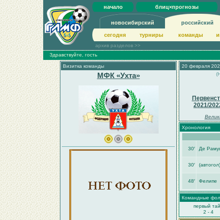
начало
блиц×прогнозы
новосибирский
российский
сегодня
турниры
команды
и
архив разделов >>
Здравствуйте, гость
Визитка команды
20 февраля 202
МФК «Ухта»
(
Первенст
2021/202
Велик
Хронология
30′
Де Раму
30′
(автогол
48′
Фелипе
Командные фо
первый та
2 - 4