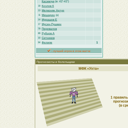
Касимчук
(в: 42′-42′)
Козлов К
18
Мелконян Артур
13
Мишарин
(к)
11
Мурашов Е
14
Мусин-Пушкин
17
Перевалов
79
Рубцов А
89
Ситников
10
Фелипе
1
94
- лучший игрок в этом матче
Прогнозисты и болельщики
МФК «Ухта»
1 правиль
прогнози
(в ср