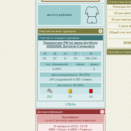
Статистика вст
Команды меж
18 раз выи
место в рейтинге
36 раз выиг
3 раза в
Участие во всех турнирах
Общий счет вст
Участие в текущих турнирах
подр
Первенство РФ по мини-футболу
2025/2026. Бетсити-Суперлига
Краткая истори
И
В
Н
П
М
61
37
9
15
291-216
тех. поражения
своих
чужих
3.28%
-
2
прогнозируемость: 58.25%
166 угадываний в 285 ставках
жесткость: 94.88%
257
73
15
г.Ухта
Дисквалификация
Кузьминых
из-за 3 желтых карточек в матчах:
19 февраля 2022г 15:00
МФК «Ухта»
●
МФК «Тюмень»