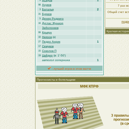
Асадов
1
9
Ахуков
98
7 раз в
Баталья
2
3
Общий счет вст
Бурков
31
Денер Родриго
5
подр
Дуглас Жуниор
16
Заболонков
Краткая истори
Крыкун
99
Ниязов
(к)
10
Педро Анрик
1
27
Семуков
17
Соколов П
15
Цайдер
(в: 1′-50′)
19
автогол соперника
1
- лучший игрок в этом матче
Прогнозисты и болельщики
МФК КПРФ
3 правиль
прогнози
(в ср