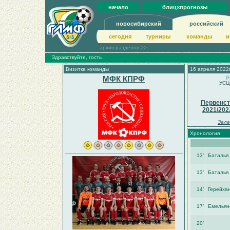
начало
блиц×прогнозы
новосибирский
российский
сегодня
турниры
команды
и
архив разделов >>
Здравствуйте, гость
Визитка команды
16 апреля 2022г
МФК КПРФ
(
УСЦ
Первенст
2021/202
Зеле
Хронология
13′
Баталья
13′
Баталья
14′
Герейха
17′
Емельян
20′