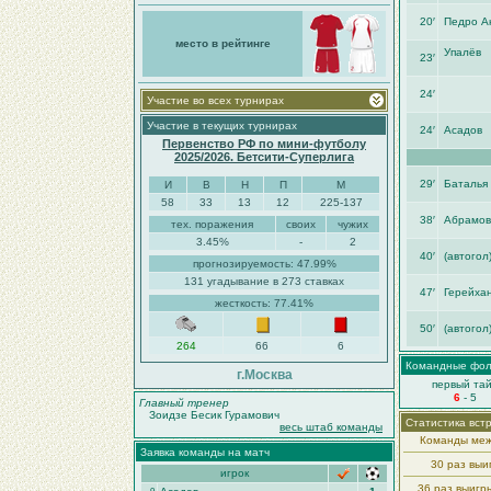
20′
Педро А
место в рейтинге
Упалёв
23′
24′
Участие во всех турнирах
Участие в текущих турнирах
24′
Асадов
Первенство РФ по мини-футболу
2025/2026. Бетсити-Суперлига
29′
Баталья
И
В
Н
П
М
58
33
13
12
225-137
38′
Абрамов
тех. поражения
своих
чужих
3.45%
-
2
40′
(автогол
прогнозируемость: 47.99%
131 угадывание в 273 ставках
47′
Герейха
жесткость: 77.41%
50′
(автогол
264
66
6
Командные фо
г.Москва
первый та
6
- 5
Главный тренер
Зоидзе Бесик Гурамович
Статистика вст
весь штаб команды
Команды меж
Заявка команды на матч
30 раз вы
игрок
36 раз выиг