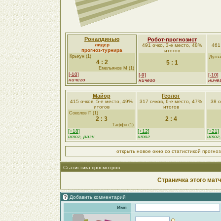
Роналдинью
Робот-прогнозист
лидер
491 очко, 3-е место, 48%
461
прогноз-турнира
итогов
Крыкун (1)
Дугла
4 : 2
5 : 1
Емельянов М (1)
[-10]
[-9]
[-10]
ничего
ничего
ниче
Майор
Геолог
415 очков, 5-е место, 49%
317 очков, 6-е место, 47%
38 о
итогов
итогов
Соколов П (1)
2 : 3
2 : 4
Таффи (1)
[+18]
[+12]
[+21]
итог, разн
итог
итог,
открыть новое окно со статистикой прогно
Статистика просмотров
Страничка этого матч
Добавить комментарий
Имя