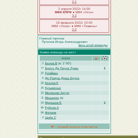
2:1
2 апреля 2022г 14:00
МФК КПРФ
● МФК «Ухта»
3:2
19 февраля 2022г 15:00
МФК «Ухта»
●
МФК «Тюмень»
2:2
Главный тренер
Путилов Игорь Александрович
весь штаб команды
Заявка команды на матч
игрок
Белов В
(в: 1′-50′)
1
Брито Де Паула Лукас
1
77
Гуляйкин
27
Де Рамуш Диаш Бруно
8
Козлов К
18
Кузьминых
20
Мелконян Артур
13
Мишарин
(к)
11
Мурашов Е
1
14
Рубцов А
89
Фелипе
94
Цыба С
4
- лучший игрок в этом матче