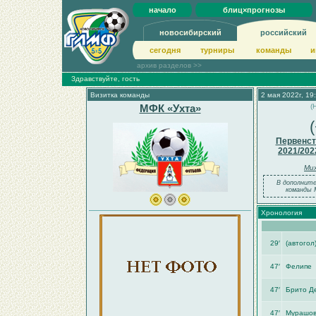
начало
блиц×прогнозы
новосибирский
российский
сегодня
турниры
команды
и
архив разделов >>
Здравствуйте, гость
Визитка команды
2 мая 2022г, 19
МФК «Ухта»
(
Первенст
2021/202
Мих
В дополнител
команды 
Хронология
29′
(автогол
47′
Фелипе
47′
Брито Де
47′
Мурашов