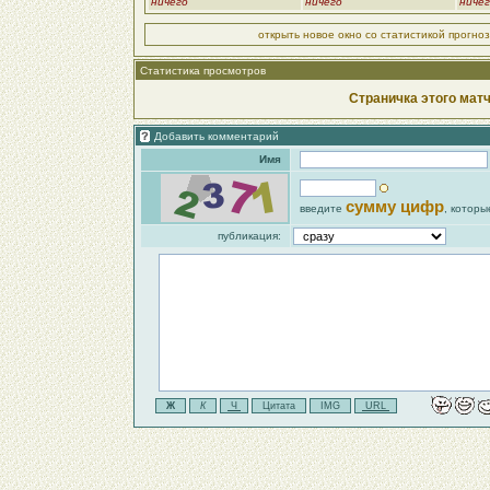
ничего
ничего
ниче
открыть новое окно со статистикой прогно
Статистика просмотров
Страничка этого матч
Добавить комментарий
Имя
сумму цифр
введите
, которы
публикация: