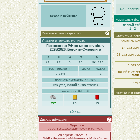
49′
Габриэль
место в рейтинге
Командные фо
первый та
1 - 2
Участие во всех турнирах
Статистика вст
Участие в текущих турнирах
Команды меж
Первенство РФ по мини-футболу
14 раз выи
2025/2026. Бетсити-Суперлига
28 раз выигры
И
В
Н
П
М
61
37
9
15
291-216
5 раз в
тех. поражения
своих
чужих
Общий счет вст
3.28%
-
2
МФК 
прогнозируемость: 58.25%
подр
166 угадываний в 285 ставках
жесткость: 94.88%
Краткая истори
257
73
15
г.Ухта
Дисквалификация
Е Мурашов
из-за 3 желтых карточек в матчах:
28 апреля 2022г 15:00
МФК «Норильский Никель»
● МФК «Ухта»