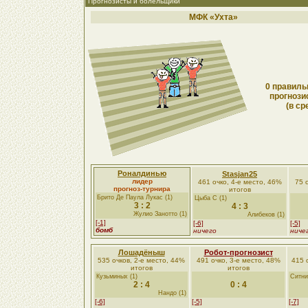
Прогнозисты и болельщики
МФК «Ухта»
0 правиль
прогнози
(в ср
Роналдинью
Stasjan25
лидер
461 очко, 4-е место, 46%
75 
прогноз-турнира
итогов
Брито Де Паула Лукас (1)
Цыба С (1)
3 : 2
4 : 3
Жулио Занотто (1)
Алибеков (1)
[-1]
[-6]
[-5]
бомб
ничего
ниче
Лошадёныш
Робот-прогнозист
535 очков, 2-е место, 44%
491 очко, 3-е место, 48%
415 
итогов
итогов
Кузьминых (1)
Ситни
2 : 4
0 : 4
Нандо (1)
[-6]
[-5]
[-7]