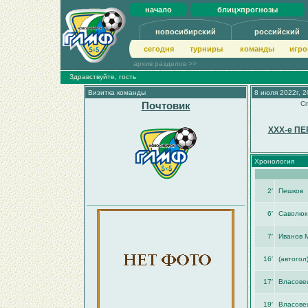
начало
блиц×прогнозы
новосибирский
российский
сегодня
турниры
команды
игро
архив разделов >>
Здравствуйте, гость
Визитка команды
8 июля 2022г, 2
Почтовик
Сп
ХХХ-е П
Хронология
2′
Пешков
6′
Саволюк 
7′
Иванов 
16′
(автогол
17′
Власове
19′
Власове