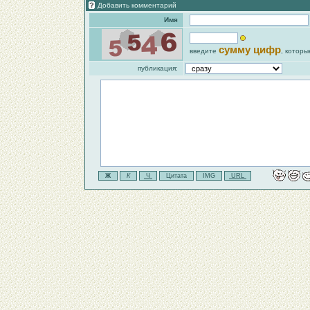
Добавить комментарий
Имя
сумму цифр
введите
, которы
публикация: