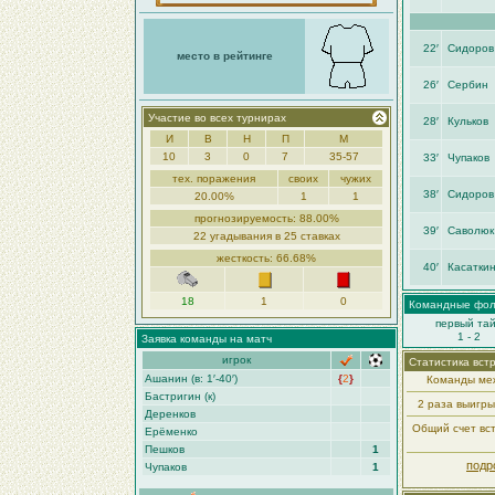
22′
Сидоров
место в рейтинге
26′
Сербин
Участие во всех турнирах
28′
Кульков
И
В
Н
П
М
10
3
0
7
35-57
33′
Чупаков
тех. поражения
своих
чужих
38′
Сидоров
20.00%
1
1
прогнозируемость: 88.00%
39′
Саволюк 
22 угадывания в 25 ставках
жесткость: 66.68%
40′
Касаткин
18
1
0
Командные фо
первый та
1 - 2
Заявка команды на матч
игрок
Статистика вст
Ашанин (в: 1′-40′)
{
2
}
Команды меж
Бастригин (к)
2 раза выигр
Деренков
Общий счет вст
Ерёменко
Пешков
1
подр
Чупаков
1