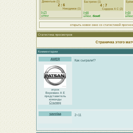
Дементьев (1)
Бастригин (1)
Ерёме
2 : 6
4 : 7
Никодимов (1)
Сидоров А С (2)
[+7]
[+8]
[+5]
итог
итог,
бомб
итог
открыть новое окно со статистикой прогно
Статистика просмотров
Страничка этого мат
Комментарии
AWER
Как сыграли!?
игрок
Веревкин А Е
представитель
команды
Сталкер
savolaa
2÷11