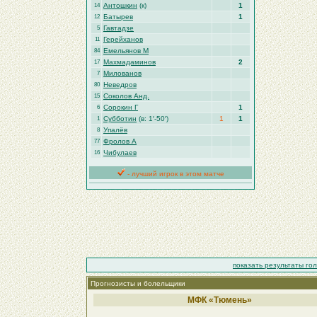
Антошкин
(к)
1
14
Батырев
1
12
Гавтадзе
5
Герейханов
11
Емельянов М
84
Махмадаминов
2
17
Милованов
7
Неведров
80
Соколов Анд.
15
Сорокин Г
1
6
Субботин
(в: 1′-50′)
1
1
1
Упалёв
8
Фролов А
77
Чибулаев
16
- лучший игрок в этом матче
показать результаты го
Прогнозисты и болельщики
МФК «Тюмень»