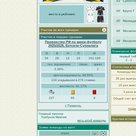
43′
Субботин
44′
Бруно Г
место в рейтинге
45′
Махмада
Участие во всех турнирах
48′
Москале
Участие в текущих турнирах
49′
Москале
Первенство РФ по мини-футболу
2025/2026. Бетсити-Суперлига
Командные фо
И
В
Н
П
М
первый та
59
26
14
19
201-196
2 - 2
тех. поражения
своих
чужих
Статистика вст
3.39%
-
2
Команды меж
прогнозируемость: 48.55%
36 раз выиг
134 угадывания в 276 ставках
18 раз выи
жесткость: 81.17%
3 раза в
237
69
9
Общий счет вст
г.Тюмень
подр
Главный тренер
Горбунов Максим
Краткая истори
весь штаб команды
Заявка команды на матч
игрок