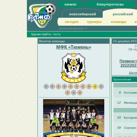
начало
блиц×прогнозы
новосибирский
российский
сегодня
турниры
команды
и
архив разделов >>
Здравствуйте, гость
Визитка команды
10 декабря 2022
МФК «Тюмень»
(
СК «Ц
Первенст
2022/202
Шеле
Хронология
9′
Антошки
12′
Махмада
30′
Батырев
39′
Сорокин