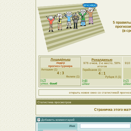
5 правиль
прогнози
(в ср
Лошадёныш
Роналдинью
лидер
976 очков, 2-е место, 58%
910 
прогноз-турнира
итогов
Антошкин (1)
Герейханов (1)
4 : 3
4 : 1
Фелипе (1)
Рубцов А (1)
[+7]
[+8]
[+7]
итог,
бомб
итог
итог
открыть новое окно со статистикой прогно
Статистика просмотров
Страничка этого мат
Добавить комментарий
Имя