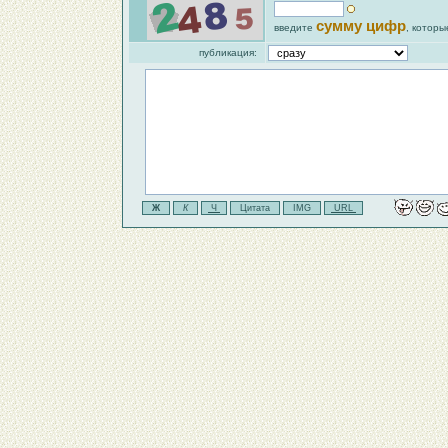
сумму цифр
введите
, которы
публикация: