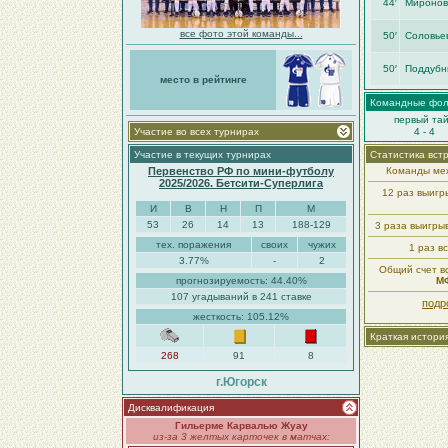
44′
Миронов
все фото этой команды...
50′
Соловье
50′
Поддубны
место в рейтинге
Командные фо
первый та
Участие во всех турнирах
4 - 4
Участие в текущих турнирах
Статистика вст
Первенство РФ по мини-футболу
Команды меж
2025/2026. Бетсити-Суперлига
12 раз выиг
И
В
Н
П
М
53
26
14
13
188-129
3 раза выигры
тех. поражения
своих
чужих
1 раз в
3.77%
-
2
Общий счет вс
прогнозируемость: 44.40%
МФ
107 угадываний в 241 ставке
подр
жесткость: 105.12%
Краткая истори
268
91
8
г.Югорск
Дисквалификация
Гильерме Карвалью Жуау
из-за 3 желтых карточек в матчах: