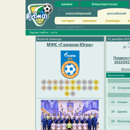
начало
блиц×прогнозы
новосибирский
российский
сегодня
турниры
команды
и
архив разделов >>
Здравствуйте, гость
Визитка команды
22 декабря 2022
МФК «Газпром-Югра»
(
ДС «
Первенст
2022/202
Велик
Хронология
8′
Гильерм
31′
Алькин
36′
Щимба
36′
Виногра