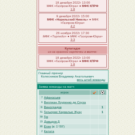
18 декабря 2022г 13:00
МФК «Газпром-Югра» ●
МФК КПРФ
1:8
9 декабря 2022г 15:00
МФК «Норильский Никель»
● МФК
«Газпром-Югра»
4:2
26 ноября 2022г 17:30
МФК «Торпедо»
●
МФК «Газпром-Югра»
3:3
Купатадзе
из-за красной карточки в матче:
18 декабря 2022г 13:00
МФК «Газпром-Югра» ●
МФК КПРФ
1:8
Главный тренер
Колесников Владимир Анатольевич
весь штаб команды
Заявка команды на матч
игрок
Афанасьев
7
Виллиан Лоуренко де Соуза
6
Виноградов
1
11
Гильерме Карвалью Жуау
1
51
Гук
59
Давыдов Д
23
Егин
(в: 1′-50′)
80
Катата
2