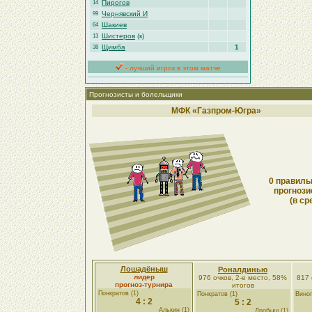
Пирогов
14
Чернявский И
99
Шакиев
64
Шистеров
(к)
13
Щимба
1
38
- лучший игрок в этом матче
Прогнозисты и болельщики
МФК «Газпром-Югра»
0 правиль
прогнози
(в ср
Лошадёныш
Роналдинью
лидер
976 очков, 2-е место, 58%
817 
прогноз-турнира
итогов
Понкратов (1)
Понкратов (1)
Виног
4 : 2
5 : 2
Алькин (1)
Дробыш (1)