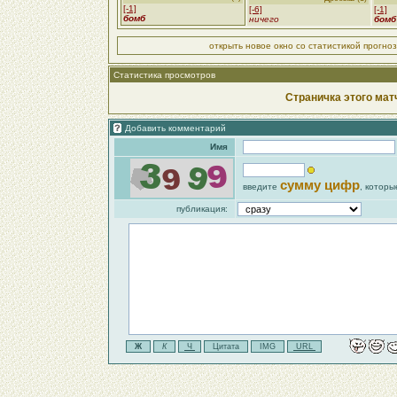
[-1]
[-6]
[-1]
бомб
ничего
бомб
открыть новое окно со статистикой прогно
Статистика просмотров
Страничка этого мат
Добавить комментарий
Имя
сумму цифр
введите
, которы
публикация: