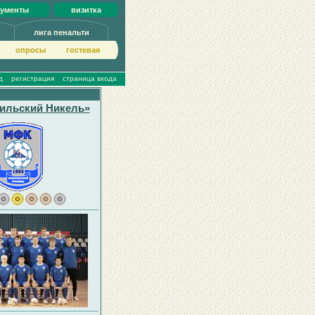
кументы
визитка
лига пенальти
опросы
гoстeвая
д
регистрация
страница входа
ильский Никель»