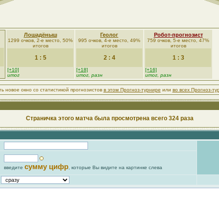
Лошадёныш
Геолог
Робот-прогнозист
1299 очков, 2-е место, 50%
995 очков, 4-е место, 49%
759 очков, 5-е место, 47%
итогов
итогов
итогов
1 : 5
2 : 4
1 : 3
[+10]
[+18]
[+16]
итог
итог, разн
итог, разн
ть новое окно со статистикой прогнозистов
в этом Прогноз-турнире
или
во всех Прогноз-ту
Страничка этого матча была просмотрена всего 324 раза
сумму цифр
введите
, которые Вы видите на картинке слева