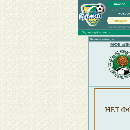
начало
новос
сегодня
архив раздел
Здравствуйте, гость
Визитка команды
МФК «ЛК