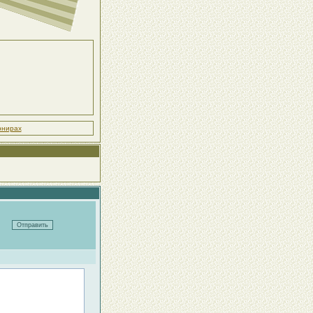
рнирах