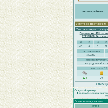
место в рейтинге
Участие во всех турнирах
Участие в текущих турнира
Первенство РФ по м
2025/2026. Бетсити
И
В
Н
П
48
6
3
39
тех. поражения
47.92%
прогнозируемость
80 угадываний в 13
жесткость: 77
124
30
г.Липецк
Старший тренер
Фролов Александр Виктор
в
Заявка команды на матч
игрок