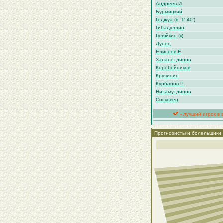
Андреев И
Бурмицкий
Геджуа
(в: 1′-40′)
Гибадуллин
Гуляйкин
(к)
Дунец
Елисеев Е
Залалетдинов
Коробейников
Кручинин
Курбанов Р
Низамутдинов
Сосковец
- лучший игрок в 
Прогнозисты и болельщики