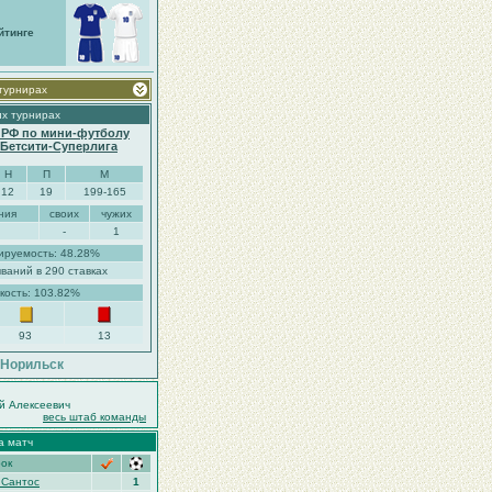
йтинге
 турнирах
их турнирах
 РФ по мини-футболу
. Бетсити-Суперлига
Н
П
М
12
19
199-165
ния
своих
чужих
-
1
ируемость: 48.28%
ваний в 290 ставках
кость: 103.82%
93
13
.Норильск
й Алексеевич
весь штаб команды
а матч
рок
 Сантос
1