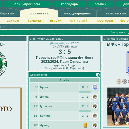
блиц×прогнозы
календарь
ссылки
до
ибирский
российский
международный
ветеранский
турниры
команды
игроки
статистика
прогнозы
фото
ов >>
быстрый вхо
3 сентября 2023г, 13:00
Визитка команды
С»
(Новосибирск: 17:00)
МФК «Нор
СК ЛГТУ (Липецк)
3 : 5
Первенство РФ по мини-футболу
2023/2024. Пари-Суперлига
круговая, 1 тур
Загороднюк И В
,
Тарасов Д
Хронология
1 тайм
5′
Букин
0 : 1
6′
Дунец
1 : 1
11′
Гуляйкин
2 : 1
15′
Кручинин
3 : 1
18′
Дунец