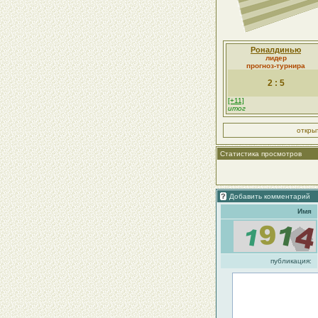
Роналдинью
лидер
прогноз-турнира
2 : 5
[+11]
итог
откры
Статистика просмотров
Добавить комментарий
Имя
публикация: