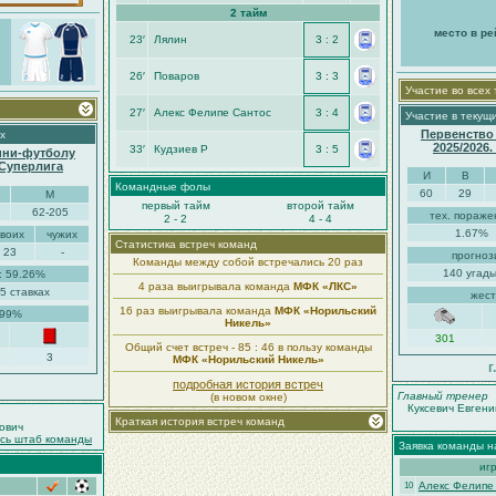
2 тайм
место в ре
23′
Лялин
3 : 2
26′
Поваров
3 : 3
Участие во всех
27′
Алекс Фелипе Сантос
3 : 4
Участие в текущ
Первенство
х
2025/2026
33′
Кудзиев Р
3 : 5
ини-футболу
-Суперлига
И
В
Командные фолы
60
29
М
первый тайм
второй тайм
62-205
тех. пораже
2 - 2
4 - 4
1.67%
своих
чужих
Статистика встреч команд
23
-
прогноз
Команды между собой встречались 20 раз
140 угады
: 59.26%
4 раза выигрывала команда
МФК «ЛКС»
5 ставках
жест
16 раз выигрывала команда
МФК «Норильский
.99%
Никель»
301
Общий счет встреч - 85 : 46 в пользу команды
3
МФК «Норильский Никель»
г
подробная история встреч
Главный тренер
(в новом окне)
Куксевич Евгени
Краткая история встреч команд
ович
есь штаб команды
Заявка команды н
иг
Алекс Фелипе
10