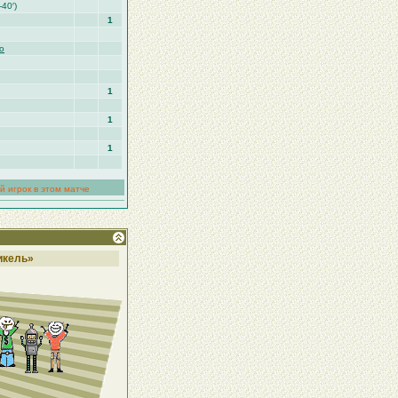
-40′)
1
о
1
1
1
й игрок в этом матче
икель»