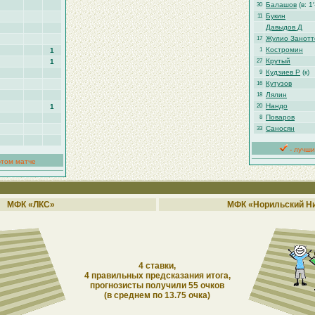
Балашов
(в: 1′
30
Букин
11
Давыдов Д
Жулио Занотт
17
Костромин
1
1
Крутый
1
27
Кудзиев Р
(к)
9
Кутузов
16
Лялин
18
Нандо
1
20
Поваров
8
Саносян
33
- лучши
этом матче
МФК «ЛКС»
МФК «Норильский Н
4 ставки,
4 правильных предсказания итога,
прогнозисты получили 55 очков
(в среднем по 13.75 очка)