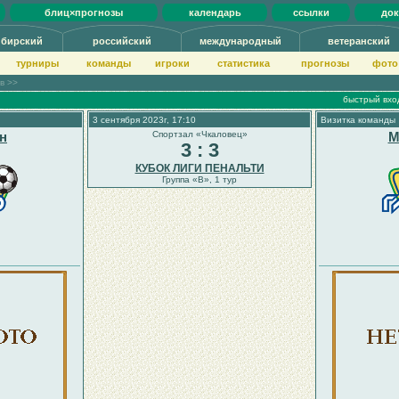
блиц×прогнозы
календарь
ссылки
до
ибирский
российский
международный
ветеранский
турниры
команды
игроки
статистика
прогнозы
фото
ов >>
быстрый вхо
3 сентября 2023г, 17:10
Визитка команды
н
Спортзал «Чкаловец»
М
3 : 3
КУБОК ЛИГИ ПЕНАЛЬТИ
Группа «B», 1 тур