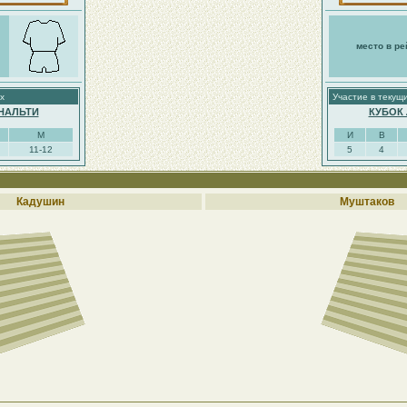
место в ре
х
Участие в текущ
НАЛЬТИ
КУБОК
М
И
В
11-12
5
4
Кадушин
Муштаков