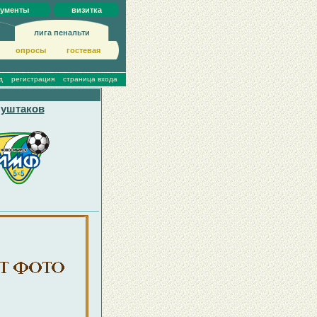
кументы
визитка
лига пенальти
опросы
гoстeвая
д
регистрация
страница входа
уштаков