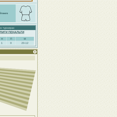
йтинге
их турнирах
 ЛИГИ ПЕНАЛЬТИ
Н
П
М
1
0
20-12