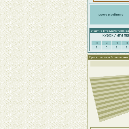
место в рейтинге
Участие в текущих турнира
КУБОК ЛИГИ ПЕ
И
В
Н
П
3
0
2
1
Прогнозисты и болельщики