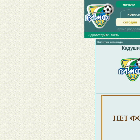
начало
новос
сегодня
архив раздел
Здравствуйте, гость
Визитка команды
Кадуши