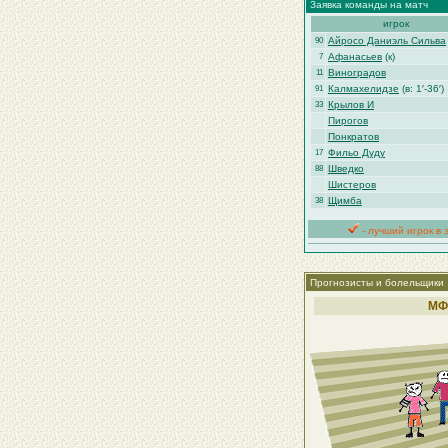
Заявка команды на матч
игрок
Айросо Даниэль Сильва
90
Афанасьев
(к)
7
Виноградов
11
Калмахелидзе
(в: 1′-36′)
91
Крылов И
33
Пирогов
Понкратов
Фильо Дуду
17
Шведко
88
Шистеров
Щимба
38
- лучший игрок в 
Прогнозисты и болельщики
МФ