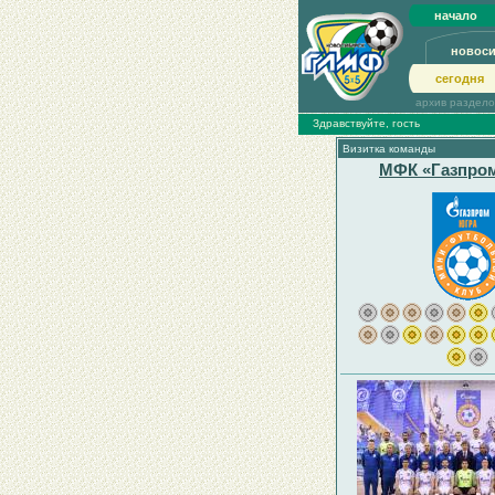
начало
новос
сегодня
архив раздел
Здравствуйте, гость
Визитка команды
МФК «Газпро