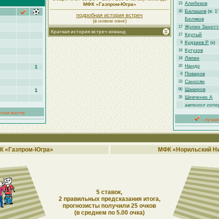
Алибеков
23
МФК «Газпром-Югра»
Балашов
(в: 1′
30
подробная история встреч
Беляков
(в новом окне)
Жулио Занотт
17
Краткая история встреч команд
Крутый
27
Кудзиев Р
(к)
9
Кутузов
16
Лялин
18
Нандо
20
1
Поваров
8
Саносян
33
Шакиров
90
1
Шевченко А
35
автогол сопе
этом матче
- лучши
К «Газпром-Югра»
МФК «Норильский Н
5 ставок,
2 правильных предсказания итога,
прогнозисты получили 25 очков
(в среднем по 5.00 очка)