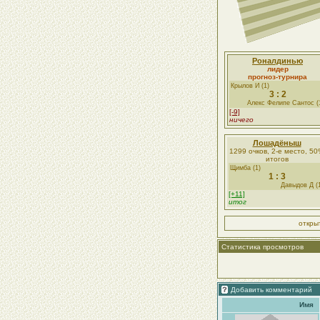
Роналдинью
лидер
прогноз-турнира
Крылов И (1)
3 : 2
Алекс Фелипе Сантос (
[-9]
ничего
Лошадёныш
1299 очков, 2-е место, 5
итогов
Щимба (1)
1 : 3
Давыдов Д (
[+11]
итог
откры
Статистика просмотров
Добавить комментарий
Имя