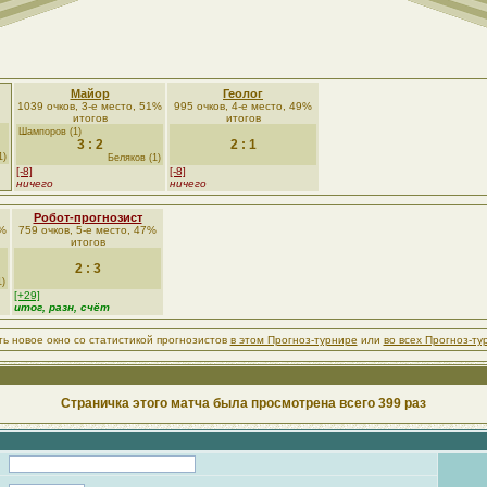
Майор
Геолог
1039 очков, 3-е место, 51%
995 очков, 4-е место, 49%
итогов
итогов
Шампоров (1)
3 : 2
2 : 1
1)
Беляков (1)
[-8]
[-8]
ничего
ничего
Робот-прогнозист
0%
759 очков, 5-е место, 47%
итогов
2 : 3
1)
[+29]
итог, разн, счёт
ть новое окно со статистикой прогнозистов
в этом Прогноз-турнире
или
во всех Прогноз-ту
Страничка этого матча была просмотрена всего 399 раз