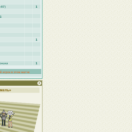
-40′)
1
о
1
рника
1
й игрок в этом матче
икель»