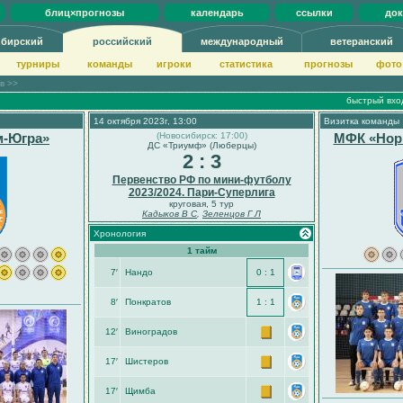
блиц×прогнозы
календарь
ссылки
до
ибирский
российский
международный
ветеранский
турниры
команды
игроки
статистика
прогнозы
фото
ов >>
быстрый вхо
14 октября 2023г, 13:00
Визитка команды
м-Югра»
(Новосибирск: 17:00)
МФК «Нор
ДС «Триумф» (Люберцы)
2 : 3
Первенство РФ по мини-футболу
2023/2024. Пари-Суперлига
круговая, 5 тур
Кадыков В С
,
Зеленцов Г Л
Хронология
1 тайм
7′
Нандо
0 : 1
8′
Понкратов
1 : 1
12′
Виноградов
17′
Шистеров
17′
Щимба