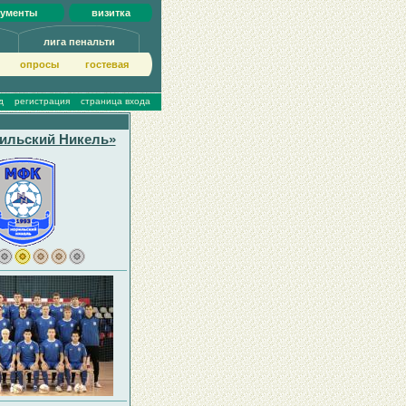
кументы
визитка
лига пенальти
опросы
гoстeвая
д
регистрация
страница входа
ильский Никель»