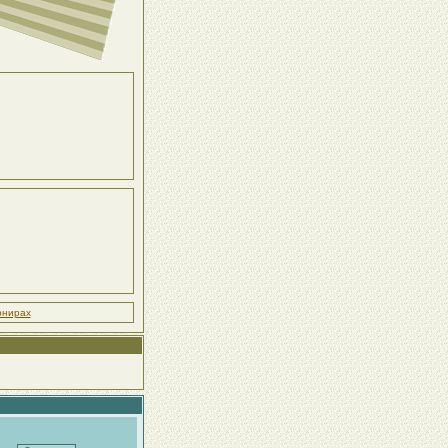
рнирах