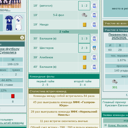
18′
(автогол)
1 : 2
место в ре
манды...
19′
5-й фол
Участие во всех
19′
Нандо
Участие в текущ
2 тайм
Первенство
2025/2026
30′
Балашов (в)
1 : 3
х
И
В
30′
Шистеров
2 : 3
ини-футболу
60
29
-Суперлига
тех. пораже
39′
Алибеков
М
1.67%
188-129
прогноз
40′
Балашов (в)
своих
чужих
140 угады
-
2
жест
Командные фолы
: 44.40%
первый тайм
второй тайм
41 ставке
2 - 5
3 - 4
301
5.12%
Статистика встреч команд
г
Команды между собой встречались 84 раза
8
45 раз выигрывала команда
МФК «Газпром-
Главный тренер
Югра»
Куксевич Евгени
к
28 раз выигрывала команда
МФК «Норильский
Никель»
Заявка команды н
тольевич
иг
11 раз встречи окончились вничью
есь штаб команды
Алекс Фелипе
10
Общий счет встреч - 298 : 260 в пользу команды