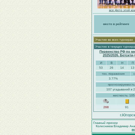
все фото этой ко
место в рейтинге
Участие во всех турнирах
Участие в текущих турнира
Первенство РФ по м
2025/2026. Бетсити
И
В
Н
П
53
26
14
13
тех. поражения
3.77%
прогнозируемость
107 угадываний в 2
жесткость: 10
268
91
г.Югорс
Главный тренер
Колесников Владимир Ана
в