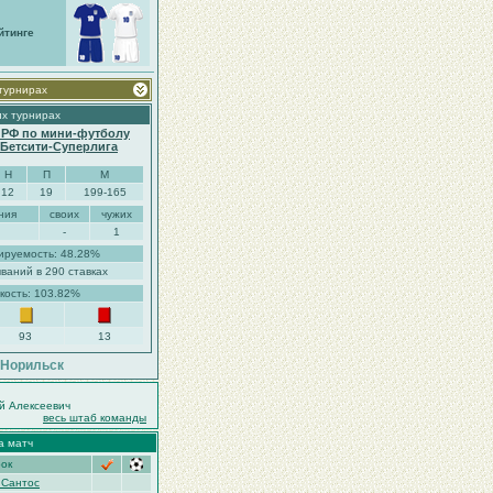
йтинге
 турнирах
их турнирах
 РФ по мини-футболу
. Бетсити-Суперлига
Н
П
М
12
19
199-165
ния
своих
чужих
-
1
ируемость: 48.28%
ваний в 290 ставках
кость: 103.82%
93
13
.Норильск
й Алексеевич
весь штаб команды
а матч
рок
 Сантос