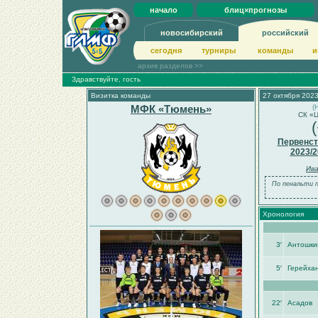
начало
блиц×прогнозы
новосибирский
российский
сегодня
турниры
команды
и
архив разделов >>
Здравствуйте, гость
Визитка команды
27 октября 2023
МФК «Тюмень»
(
СК «Ц
Первенст
2023/2
Ива
По пенальти п
Хронология
3′
Антошки
5′
Герейха
22′
Асадов