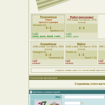
Роналдинью
Робот-прогнозист
лидер
759 очков, 5-е место, 47%
прогноз-турнира
итогов
Антошкин (1)
3 : 3
2 : 2
Шимбинья (1)
[+33]
[+20]
итог, разн,
бомб
, счёт
итог, разн
Лошадёныш
Майор
1299 очков, 2-е место, 50%
1039 очков, 3-е место, 51%
995 
итогов
итогов
Неведров (1)
Упалёв (1)
2 : 4
1 : 3
Милованов (1)
Орлов С (1)
[-10]
[-10]
[-10]
ничего
ничего
ниче
открыть новое окно со статистикой прогно
Статистика просмотров
Страничка этого матч
Добавить комментарий
Имя