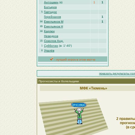
Антошкин
(к)
1
1
Батырев
Гавтадзе
5
Герейханов
1
Емельянов М
1
84
Емельянов Н
89
Карпюк
44
Неведров
Соколов Анд.
15
Субботин
(в: 1′-40′)
1
Упалёв
8
- лучший игрок в этом матче
показать результаты го
Прогнозисты и болельщики
МФК «Тюмень»
2 правиль
прогноз
(в ср