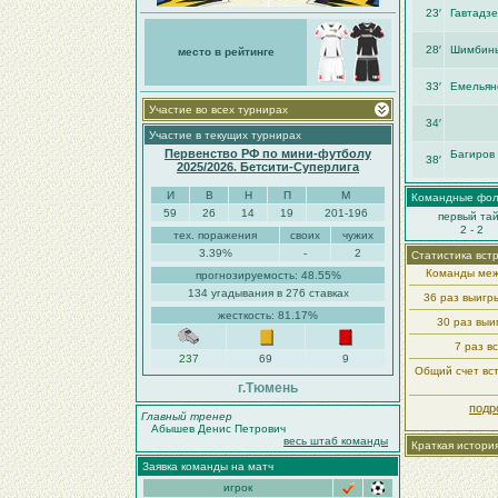
23′
Гавтадзе
28′
Шимбин
место в рейтинге
33′
Емельян
Участие во всех турнирах
34′
Участие в текущих турнирах
Первенство РФ по мини-футболу
Багиров
38′
2025/2026. Бетсити-Суперлига
И
В
Н
П
М
Командные фо
59
26
14
19
201-196
первый та
2 - 2
тех. поражения
своих
чужих
3.39%
-
2
Статистика вст
Команды меж
прогнозируемость: 48.55%
134 угадывания в 276 ставках
36 раз выиг
жесткость: 81.17%
30 раз вы
7 раз в
237
69
9
Общий счет вст
г.Тюмень
подр
Главный тренер
Абышев Денис Петрович
весь штаб команды
Краткая истори
Заявка команды на матч
игрок