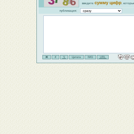
сумму цифр
введите
, которы
публикация: