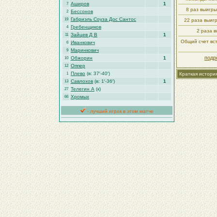
Аширов
1
7
8 раз выигр
Бессонов
2
Габриэль Соуза Дос Сантос
19
22 раза выиг
Гребенщиков
4
2 раза в
Зайцев Д В
1
11
Общий счет вст
Иванкович
6
Маринкович
9
подр
Обжорин
1
10
Оппер
12
Плево
(в: 37′-40′)
1
Краткая истори
Савлохов
(в: 1′-36′)
1
13
Телегин А
(к)
27
Хромых
66
- лучший игрок в этом матче