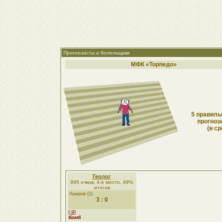
Прогнозисты и болельщики
МФК «Торпедо»
5 правиль
прогноз
(в ср
Геолог
995 очков, 4-е место, 49%
итогов
Аширов (1)
3 : 0
[-9]
бомб