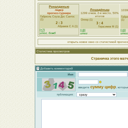
Роналдинью
Лошадёныш
лидер
1039
прогноз-турнира
1299 очков, 2-е место, 50%
итогов
Габриэль Соуза Дос Сантос
Габр
(1)
Оппер (1)
(1)
2 : 3
3 : 4
Абрамов С А (1)
Герасимов М (1)
[+7]
[+8]
[+6]
итог, бомб
итог
итог
открыть новое окно со статистикой прогно
Статистика просмотров
Страничка этого матч
Добавить комментарий
Имя
сумму цифр
введите
, которы
публикация: