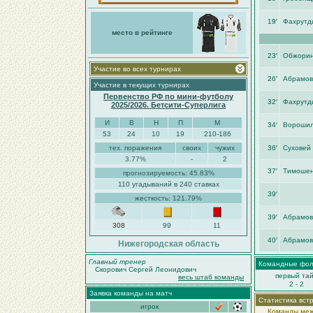
19′
Фахрутд
место в рейтинге
23′
Обжори
Участие во всех турнирах
26′
Абрамов
Участие в текущих турнирах
Первенство РФ по мини-футболу
32′
Фахрутд
2025/2026. Бетсити-Суперлига
И
В
Н
П
М
34′
Ворошил
53
24
10
19
210-186
тех. поражения
своих
чужих
36′
Суховей
3.77%
-
2
37′
Тимошен
прогнозируемость: 45.83%
110 угадываний в 240 ставках
39′
жесткость: 121.79%
39′
Абрамов
308
99
11
40′
Абрамов
Нижегородская область
Главный тренер
Командные фо
Скорович Сергей Леонидович
первый та
весь штаб команды
2 - 2
Заявка команды на матч
Статистика вст
игрок
Команды меж