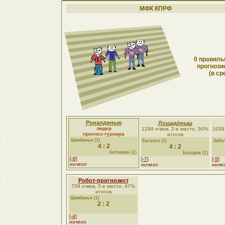
МФК КПРФ
0 правиль
прогнози
(в ср
Роналдинью
Лошадёныш
лидер
1299 очков, 2-е место, 50%
1039
прогноз-турнира
итогов
Шимбинья (1)
Баталья (1)
Забол
4 : 2
4 : 2
Антошкин (1)
Батырев (1)
[-8]
[-7]
[-5]
ничего
ничего
ниче
Робот-прогнозист
759 очков, 5-е место, 47%
итогов
Шимбинья (1)
2 : 2
[-4]
ничего