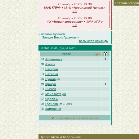
Краткая истори
23 ноября 2023г 19:30
МФК КПРФ
●
МФК «Норильский Никель»
2:2
10 ноября 2023г 19:00
ФК «Новая генерация»
●
МФК КПРФ
3:3
Главный тренер
Зоидзе Бесик Гурамович
весь штаб команды
Заявка команды на матч
игрок
Абрамович
1
13
Ахуков
98
Багиров
7
Баталья
3
Бурков
(к)
31
Крыкун
1
99
Лысков
4
Майя Матеуш
27
Орлов С
17
Путилов
(в: 1′-35′)
25
Шимбинья
11
- лучший игрок в этом матче
Прогнозисты и болельщики