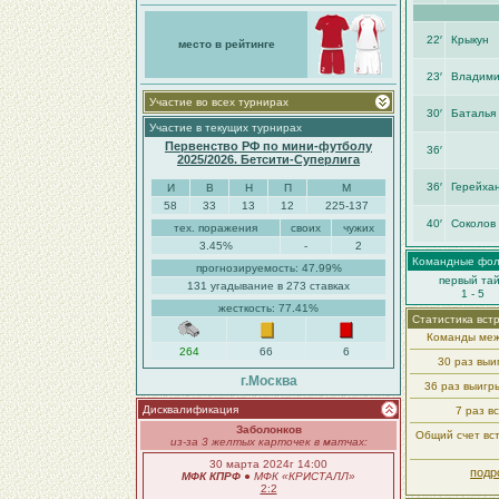
22′
Крыкун
место в рейтинге
23′
Владими
Участие во всех турнирах
30′
Баталья
Участие в текущих турнирах
Первенство РФ по мини-футболу
36′
2025/2026. Бетсити-Суперлига
36′
Герейха
И
В
Н
П
М
58
33
13
12
225-137
40′
Соколов 
тех. поражения
своих
чужих
3.45%
-
2
Командные фо
прогнозируемость: 47.99%
первый та
131 угадывание в 273 ставках
1 - 5
жесткость: 77.41%
Статистика вст
Команды меж
264
66
6
30 раз вы
г.Москва
36 раз выиг
Дисквалификация
7 раз в
Заболонков
Общий счет вст
из-за 3 желтых карточек в матчах:
30 марта 2024г 14:00
подр
МФК КПРФ
●
МФК «КРИСТАЛЛ»
2:2