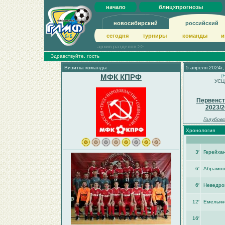
начало
блиц×прогнозы
новосибирский
российский
сегодня
турниры
команды
и
архив разделов >>
Здравствуйте, гость
Визитка команды
5 апреля 2024г,
МФК КПРФ
(
УСЦ
Первенст
2023/2
Голубов
Хронология
3′
Герейха
6′
Абрамов
6′
Неведро
12′
Емельян
16′