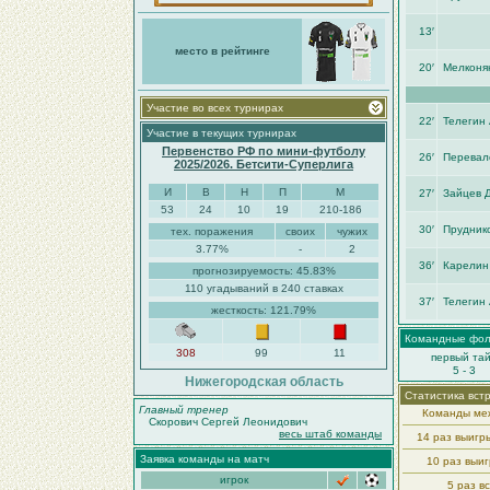
13′
место в рейтинге
20′
Мелконя
Участие во всех турнирах
22′
Телегин
Участие в текущих турнирах
Первенство РФ по мини-футболу
26′
Перевал
2025/2026. Бетсити-Суперлига
И
В
Н
П
М
27′
Зайцев 
53
24
10
19
210-186
30′
Прудник
тех. поражения
своих
чужих
3.77%
-
2
36′
Карелин
прогнозируемость: 45.83%
110 угадываний в 240 ставках
37′
Телегин
жесткость: 121.79%
Командные фо
308
99
11
первый та
5 - 3
Нижегородская область
Статистика вст
Главный тренер
Команды меж
Скорович Сергей Леонидович
весь штаб команды
14 раз выигр
Заявка команды на матч
10 раз выи
игрок
5 раз в