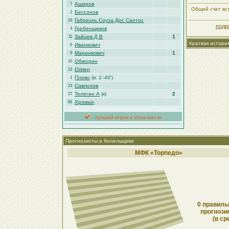
Аширов
7
Общий счет вст
Бессонов
2
Габриэль Соуза Дос Сантос
19
подр
Гребенщиков
4
Зайцев Д В
1
11
Краткая истори
Иванкович
6
Маринкович
1
9
Обжорин
10
Оппер
12
Плево
(в: 1′-40′)
1
Савлохов
13
Телегин А
(к)
2
27
Хромых
66
- лучший игрок в этом матче
Прогнозисты и болельщики
МФК «Торпедо»
0 правиль
прогнози
(в ср