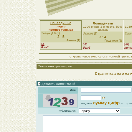
Роналдинью
Лошадёныш
лидер
1299 очков, 2-е место, 50%
1039
прогноз-турнира
итогов
Зайцев Д В (1)
Аширов (1)
Самус
2 : 5
2 : 4
Фелипе (1)
Прудников (1)
[-4]
[-3]
[-6]
бомб
бомб
ниче
открыть новое окно со статистикой прогно
Статистика просмотров
Страничка этого мат
Добавить комментарий
Имя
сумму цифр
введите
, которы
публикация: