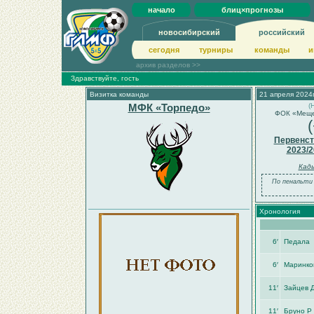
начало
блиц×прогнозы
новосибирский
российский
сегодня
турниры
команды
и
архив разделов >>
Здравствуйте, гость
Визитка команды
21 апреля 2024г
МФК «Торпедо»
(
ФОК «Мещер
Первенст
2023/2
Кады
По пенальти 
Хронология
6′
Педала
6′
Маринко
11′
Зайцев 
11′
Бруно Р