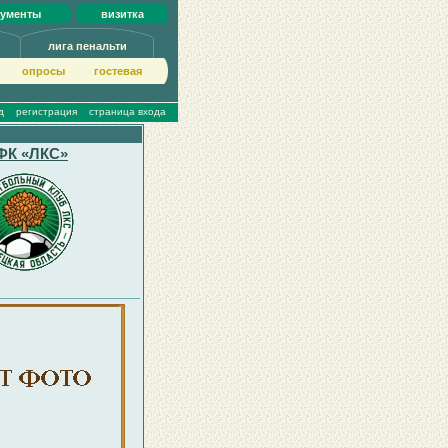
кументы
визитка
лига пенальти
опросы
гoстeвая
д
регистрация
страница входа
ФК «ЛКС»