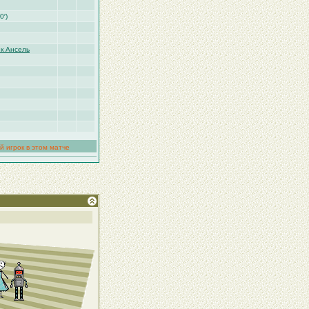
0′)
к Ансель
й игрок в этом матче