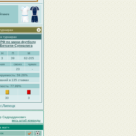
йтинге
 турнирах
их турнирах
 РФ по мини-футболу
. Бетсити-Суперлига
Н
П
М
3
39
62-205
ния
своих
чужих
23
-
ируемость: 59.26%
ваний в 135 ставках
ткость: 77.99%
30
3
г.Липецк
р Садраддинович
весь штаб команды
а матч
рок