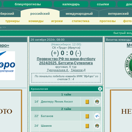
блиц×прогнозы
календарь
ссылки
до
ибирский
российский
международный
ветеранский
турниры
команды
игроки
статистика
прогнозы
фото
ов >>
быстрый вхо
26 октября 2024г, 08:00
Визитка команды
эро»
(Новосибирск: 12:00)
М
СК «Труд» (Иркутск)
(+)
0 : 0
(-)
Первенство РФ по мини-футболу
2024/2025. Бетсити-Суперлига
круговая, 6 тур
Турсуналиев А
,
Тарасов Д
По пенальти победила команда МФК "ИрАэро" со
счетом 5 : 4
Хронология
1 тайм
14′
Джилеру Янник Ансел
2 тайм
22′
Батанов
24′
Шакиев