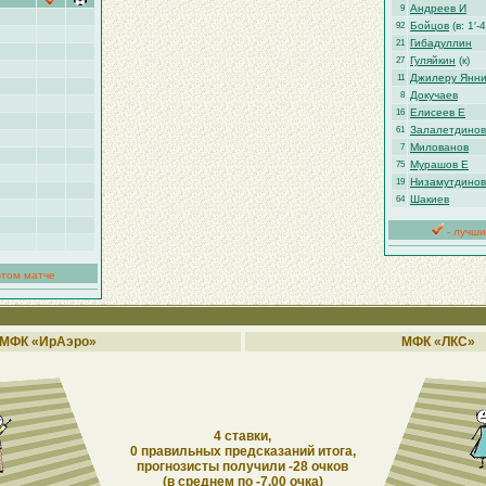
Андреев И
9
Бойцов
(в: 1′-4
92
Гибадуллин
21
Гуляйкин
(к)
27
Джилеру Янни
11
Докучаев
8
Елисеев Е
16
Залалетдинов
61
Милованов
7
Мурашов Е
75
Низамутдинов
19
Шакиев
64
- лучши
этом матче
МФК «ИрАэро»
МФК «ЛКС»
4 ставки,
0 правильных предсказаний итога,
прогнозисты получили -28 очков
(в среднем по -7.00 очка)