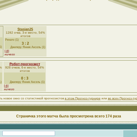
Stasjan25
1282 очка, 3-е место, 54%
итогов
Ренато (1)
3 : 2
1)
Джилеру Янник Ансель (1)
[-8]
ничего
Робот-прогнозист
3%
926 очков, 6-е место, 54%
итогов
0 : 3
1)
Джилеру Янник Ансель (1)
[-6]
ничего
ть новое окно со статистикой прогнозистов
в этом Прогноз-турнире
или
во всех Прогноз-ту
Страничка этого матча была просмотрена всего 174 раза