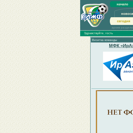
начало
новос
сегодня
архив раздел
Здравствуйте, гость
Визитка команды
МФК «ИрА