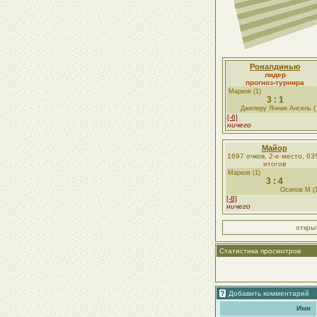
Роналдинью
лидер
прогноз-турнира
Марков (1)
3 : 1
Джилеру Янник Ансель (
[-6]
ничего
Майор
1697 очков, 2-е место, 6
итогов
Марков (1)
3 : 4
Осипов М (
[-8]
ничего
откры
Статистика просмотров
Добавить комментарий
Имя