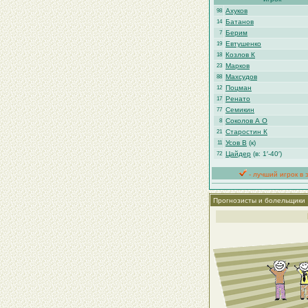
Ахуков
98
Батанов
14
Берим
7
Евтушенко
19
Козлов К
18
Марков
23
Махсудов
88
Поцман
12
Ренато
17
Семикин
77
Соколов А О
8
Старостин К
21
Усов В
(к)
11
Цайдер
(в: 1′-40′)
72
- лучший игрок в 
Прогнозисты и болельщики