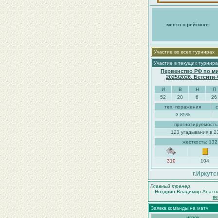
место в рейтинге
Участие во всех турнирах
Участие в текущих турнира
Первенство РФ по м
2025/2026. Бетсити
И
В
Н
П
52
20
6
26
тех. поражения
3.85%
прогнозируемость
123 угадывания в 2
жесткость: 13
310
104
г.Иркутс
Главный тренер
Ноздрин Владимир Анато
в
Заявка команды на матч
игрок