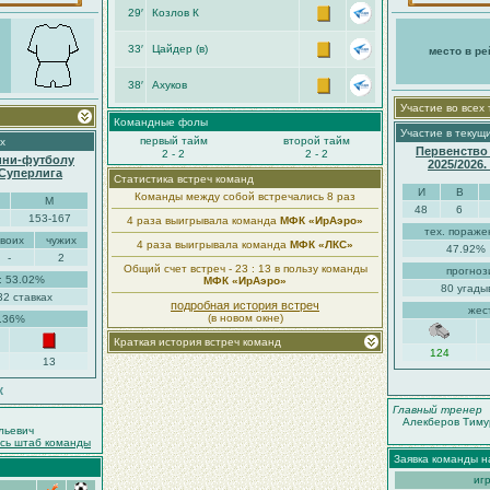
29′
Козлов К
33′
Цайдер (в)
место в ре
38′
Ахуков
Участие во всех
Командные фолы
Участие в текущ
первый тайм
второй тайм
х
Первенство
2 - 2
2 - 2
ини-футболу
2025/2026
-Суперлига
Статистика встреч команд
И
В
Команды между собой встречались 8 раз
М
48
6
153-167
4 раза выигрывала команда
МФК «ИрАэро»
тех. пораже
своих
чужих
4 раза выигрывала команда
МФК «ЛКС»
47.92%
-
2
Общий счет встреч - 23 : 13 в пользу команды
прогноз
: 53.02%
МФК «ИрАэро»
80 угады
32 ставках
подробная история встреч
жес
(в новом окне)
2.36%
Краткая история встреч команд
124
13
к
Главный тренер
Алекберов Тиму
льевич
есь штаб команды
Заявка команды н
иг