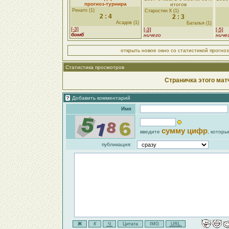
прогноз-турнира
итогов
Ренато (1)
Старостин К (1)
2 : 4
2 : 3
Асадов (1)
Баталья (1)
[-3]
[-3]
[-5]
бомб
ничего
ниче
открыть новое окно со статистикой прогно
Статистика просмотров
Страничка этого мат
Добавить комментарий
Имя
сумму цифр
введите
, которы
публикация: