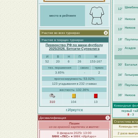
Шимбин
12′
место в рейтинге
12′
Ниязов
Ниязов
13′
Участие во всех турнирах
18′
Паулинь
Участие в текущих турнирах
Первенство РФ по мини-футболу
Асадов
2025/2026. Бетсити-Суперлига
20′
И
В
Н
П
М
52
20
6
26
153-167
30′
Баталья
тех. поражения
своих
чужих
3.85%
-
2
34′
Гильерм
прогнозируемость: 53.02%
123 угадывания в 232 ставках
35′
Паулинь
жесткость: 132.36%
36′
Ниязов
310
104
13
Командные фо
г.Иркутск
первый та
8
- 3
Дисквалификация
Статистика вст
Пашин
Команды меж
из-за красной карточки в матче:
9 февраля 2025г 13:00
2 раза выиг
МФК «ЛКС»
● МФК «ИрАэро»