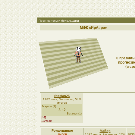
Прогнозисты и болельщики
МФК «ИрАэро»
0 правиль
прогнози
(в ср
Stasjan25
1282 очка, 3-е место, 54%
итогов
Марков (1)
3 : 2
Баталья (1)
[-4]
ничего
Роналдинью
Майор
лидер
1697 очков, 2-е место, 63%
1030