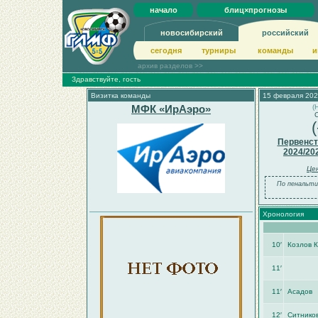
начало
блиц×прогнозы
новосибирский
российский
сегодня
турниры
команды
и
архив разделов >>
Здравствуйте, гость
Визитка команды
15 февраля 202
МФК «ИрАэро»
(
С
(
Первенст
2024/20
Це
По пенальти
Хронология
10′
Козлов К
11′
11′
Асадов
12′
Ситнико