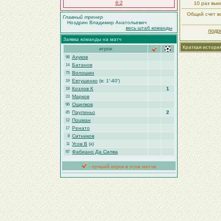
6:2
10 раз вы
Общий счет вс
Главный тренер
Ноздрин Владимир Анатольевич
весь штаб команды
подр
Заявка команды на матч
Краткая истори
игрок
Ахуков
98
Батанов
14
Волошин
75
Евтушенко
(в: 1′-40′)
19
Козлов К
1
18
Марков
23
Ощепков
96
Паулиньо
2
85
Поцман
12
Ренато
17
Ситников
8
Усов В
(к)
11
Фабиано Да Силва
97
- лучший игрок в этом матче