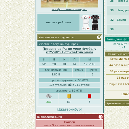
25′
Попов И
все фото этой команды...
30′
Неведро
32′
Дёмин
место в рейтинге
38′
Участие во всех турнирах
Командные фо
Участие в текущих турнирах
первый та
1 - 2
Первенство РФ по мини-футболу
2025/2026. Бетсити-Суперлига
Статистика вст
Команды меж
И
В
Н
П
М
52
28
10
14
195-148
44 раза выиг
тех. поражения
своих
чужих
38 раз выиг
3.85%
-
2
18 раз в
прогнозируемость: 56.02%
Общий счет вст
135 угадываний в 241 ставке
жесткость: 85.97%
подр
248
68
6
Краткая истори
г.Екатеринбург
Дисквалификация
Валеев
из-за 3 желтых карточек в матчах: