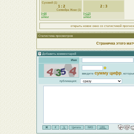
Суховей (1)
1 : 2
2 : 3
Силвейра Жоао (1)
[+9]
[+12]
итог
итог
открыть новое окно со статистикой прогно
Статистика просмотров
Страничка этого мат
Добавить комментарий
Имя
сумму цифр
введите
, которы
публикация: