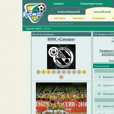
начало
блиц×прогнозы
новосибирский
российский
сегодня
турниры
команды
и
архив разделов >>
Здравствуйте, гость
Визитка команды
28 февраля 202
МФК «Синара»
(
Д
Первенст
2024/20
Тар
Хронология
3′
Ворошил
13′
Аугусто 
20′
Гавтадзе
21′
(автогол