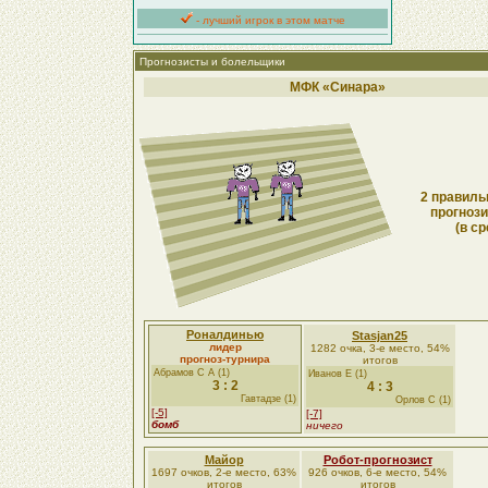
- лучший игрок в этом матче
Прогнозисты и болельщики
МФК «Синара»
2 правиль
прогнози
(в ср
Роналдинью
Stasjan25
лидер
1282 очка, 3-е место, 54%
прогноз-турнира
итогов
Абрамов С А (1)
Иванов Е (1)
3 : 2
4 : 3
Гавтадзе (1)
Орлов С (1)
[-5]
[-7]
бомб
ничего
Майор
Робот-прогнозист
1697 очков, 2-е место, 63%
926 очков, 6-е место, 54%
итогов
итогов