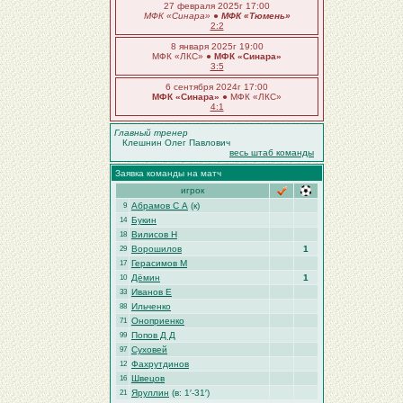
27 февраля 2025г 17:00
МФК «Синара»
●
МФК «Тюмень»
2:2
8 января 2025г 19:00
МФК «ЛКС» ●
МФК «Синара»
3:5
6 сентября 2024г 17:00
МФК «Синара»
● МФК «ЛКС»
4:1
Главный тренер
Клешнин Олег Павлович
весь штаб команды
Заявка команды на матч
игрок
Абрамов С А
(к)
9
Букин
14
Вилисов Н
18
Ворошилов
1
29
Герасимов М
17
Дёмин
1
10
Иванов Е
33
Ильченко
88
Оноприенко
71
Попов Д Д
99
Суховей
97
Фахрутдинов
12
Швецов
16
Яруллин
(в: 1′-31′)
21