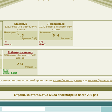
Stasjan25
Лошадёныш
1282 очка, 3-е место, 54%
1030 очков, 5-е место, 53%
итогов
итогов
Неведров (1)
Антошкин (1)
4 : 3
5 : 4
1)
Денисов С (1)
Фелипе (1)
[-8]
[-7]
ничего
бомб
Робот-прогнозист
3%
926 очков, 6-е место, 54%
итогов
2 : 4
1)
Фелипе (1)
[+14]
итог,
бомб
ть новое окно со статистикой прогнозистов
в этом Прогноз-турнире
или
во всех Прогноз-ту
Страничка этого матча была просмотрена всего 239 раз