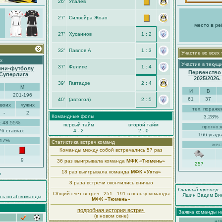
26′
Упалёв
27′
Силвейра Жоао
место в ре
27′
Хусаинов
1 : 2
32′
Павлов А
1 : 3
Участие во всех
х
Участие в текущ
37′
Фелипе
1 : 4
ини-футболу
Первенство
-Суперлига
2025/2026
39′
Гавтадзе
2 : 4
М
И
В
201-196
61
37
40′
(автогол)
2 : 5
своих
чужих
тех. пораже
-
2
Командные фолы
3.28%
: 48.55%
первый тайм
второй тайм
прогноз
76 ставках
4 - 2
2 - 0
166 угады
.17%
Статистика встреч команд
жес
Команды между собой встречались 57 раз
9
36 раз выигрывала команда
МФК «Тюмень»
257
18 раз выигрывала команда
МФК «Ухта»
ь
3 раза встречи окончились вничью
Главный тренер
Общий счет встреч - 251 : 191 в пользу команды
Яшин Вадим Вик
есь штаб команды
МФК «Тюмень»
подробная история встреч
Заявка команды н
(в новом окне)
иг