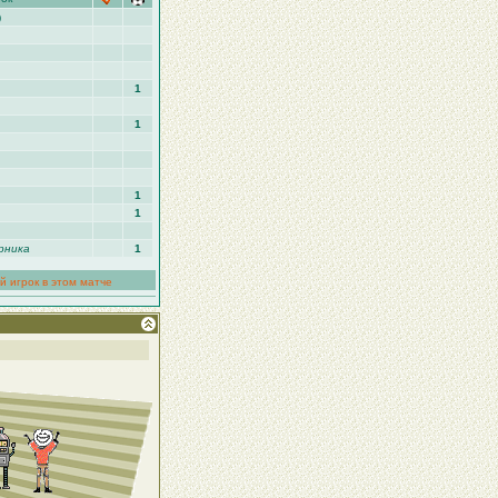
)
1
1
1
1
рника
1
й игрок в этом матче