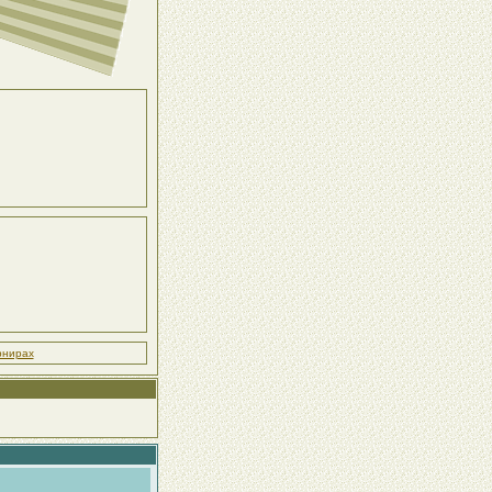
рнирах