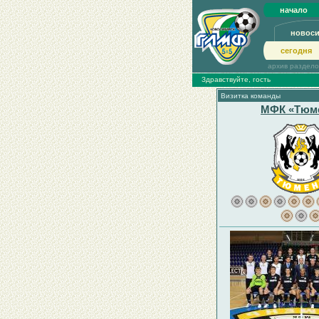
начало
новос
сегодня
архив раздел
Здравствуйте, гость
Визитка команды
МФК «Тюм