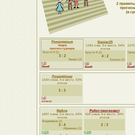
2 правиль
прогноз
(в ср
Роналдинью
Stasjan25
лидер
1282 очка, 3-е место, 54%
1270
прогноз-турнира
итогов
Аугусто К (1)
Аугусто К (1)
Орлов
3 : 2
4 : 2
Крыкун (1)
Баталья (1)
[-5]
[-6]
[-5]
бомб
бомб
бомб
Лошадёныш
1030 очков, 5-е место, 53%
итогов
3 : 3
[-4]
ничего
Майор
Робот-прогнозист
1697 очков, 2-е место, 63%
926 очков, 6-е место, 54%
итогов
итогов
Владимиров (1)
3 : 4
2 : 3
Абрамович (1)
[+23]
[+29]