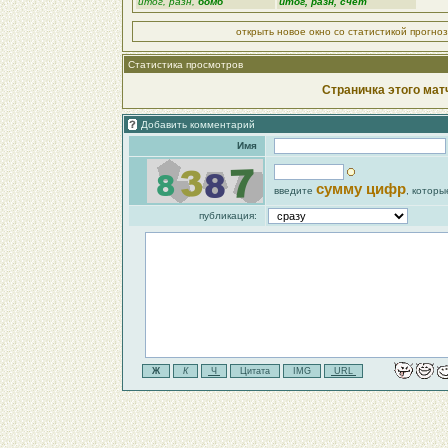
итог, разн,
бомб
итог, разн, счёт
открыть новое окно со статистикой прогно
Статистика просмотров
Страничка этого мат
Добавить комментарий
Имя
сумму цифр
введите
, которы
публикация: