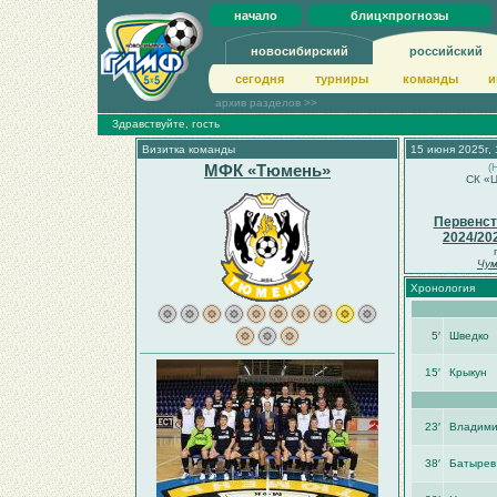
начало
блиц×прогнозы
новосибирский
российский
сегодня
турниры
команды
и
архив разделов >>
Здравствуйте, гость
Визитка команды
15 июня 2025г, 
МФК «Тюмень»
(
СК «Ц
Первенст
2024/20
Чум
Хронология
5′
Шведко
15′
Крыкун
23′
Владими
38′
Батырев