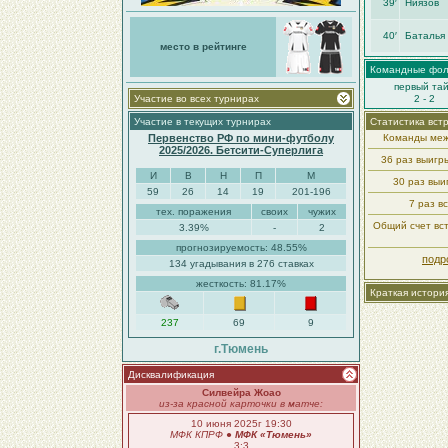
39′
Ниязов
40′
Баталья
место в рейтинге
Командные фо
первый та
Участие во всех турнирах
2 - 2
Участие в текущих турнирах
Статистика вст
Первенство РФ по мини-футболу
Команды меж
2025/2026. Бетсити-Суперлига
36 раз выиг
И
В
Н
П
М
30 раз вы
59
26
14
19
201-196
7 раз в
тех. поражения
своих
чужих
Общий счет вст
3.39%
-
2
прогнозируемость: 48.55%
подр
134 угадывания в 276 ставках
жесткость: 81.17%
Краткая истори
237
69
9
г.Тюмень
Дисквалификация
Силвейра Жоао
из-за красной карточки в матче:
10 июня 2025г 19:30
МФК КПРФ
●
МФК «Тюмень»
3:3