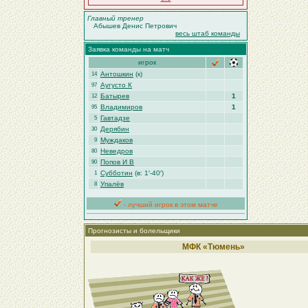
Главный тренер
Абышев Денис Петрович
весь штаб команды
Заявка команды на матч
игрок
Антошкин
(к)
14
Аугусто К
97
Батырев
1
12
Владимиров
1
95
Гавтадзе
5
Дерябин
30
Муждаков
9
Неведров
80
Попов И В
90
Субботин
(в: 1′-40′)
1
Упалёв
8
- лучший игрок в этом матче
Прогнозисты и болельщики
МФК «Тюмень»