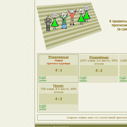
6 правиль
прогнози
(в ср
Роналдинью
Лошадёныш
лидер
1207 очков, 2-е место, 55%
1188
прогноз-турнира
итогов
4 : 1
4 : 2
[+11]
[+10]
[+11]
итог
итог
итог
Геолог
739 очков, 6-е место, 49%
итогов
4 : 2
[+10]
итог
открыть новое окно со статистикой прогно
Статистика просмотров