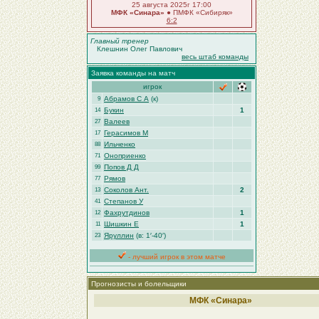
25 августа 2025г 17:00
МФК «Синара»
● ПМФК «Сибиряк»
6:2
Главный тренер
Клешнин Олег Павлович
весь штаб команды
Заявка команды на матч
игрок
Абрамов С А
(к)
9
Букин
1
14
Валеев
27
Герасимов М
17
Ильченко
88
Оноприенко
71
Попов Д Д
99
Рямов
77
Соколов Ант.
2
13
Степанов У
41
Фахрутдинов
1
12
Шишкин Е
1
11
Яруллин
(в: 1′-40′)
23
- лучший игрок в этом матче
Прогнозисты и болельщики
МФК «Синара»