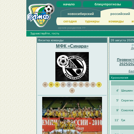
начало
блиц×прогнозы
новосибирский
российский
сегодня
турниры
команды
и
архив разделов >>
Здравствуйте, гость
Визитка команды
26 августа 2025
МФК «Синара»
(
Д
Первенст
2025/20
Баг
Хронология
4′
Шишкин 
5′
Серегин
9′
Соколов 
11′
Гук