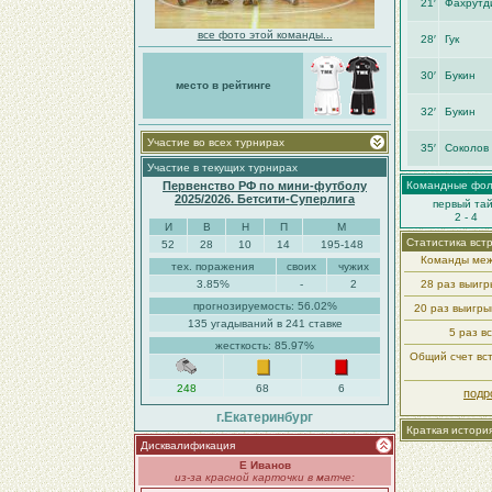
21′
Фахрутд
все фото этой команды...
28′
Гук
30′
Букин
место в рейтинге
32′
Букин
Участие во всех турнирах
35′
Соколов 
Участие в текущих турнирах
Первенство РФ по мини-футболу
Командные фо
2025/2026. Бетсити-Суперлига
первый та
2 - 4
И
В
Н
П
М
Статистика вст
52
28
10
14
195-148
Команды меж
тех. поражения
своих
чужих
3.85%
-
2
28 раз выиг
прогнозируемость: 56.02%
20 раз выигр
135 угадываний в 241 ставке
5 раз в
жесткость: 85.97%
Общий счет вст
248
68
6
подр
г.Екатеринбург
Краткая истори
Дисквалификация
Е Иванов
из-за красной карточки в матче: