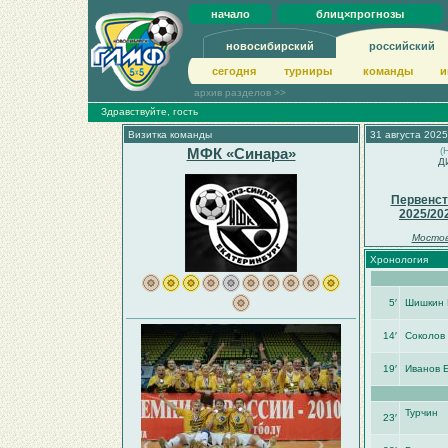
начало
блиц×прогнозы
новосибирский
российский
сегодня
турниры
команды
и
архив разделов >>
Здравствуйте, гость
Визитка команды
31 августа 2025
МФК «Синара»
(
Д
Первенст
2025/20
Мостов
Хронология
5′
Шишкин 
14′
Соколов 
19′
Иванов 
Турчин
23′