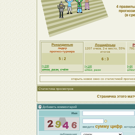
4 правиль
прогнози
(в ср
Роналдинью
Лошадёныш
Р
лидер
1207 очков, 2-е место, 55%
791
прогноз-турнира
итогов
5 : 2
6 : 3
[+28]
[+18]
[+9]
итог, разн, счёт
итог, разн
итог
открыть новое окно со статистикой прогно
Статистика просмотров
Страничка этого мат
Добавить комментарий
Имя
сумму цифр
введите
, которы
публикация: