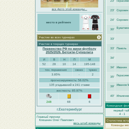
23′
Герасим
все фото этой команды...
23′
Сорокин
24′
Сорокин
место в рейтинге
Букаткин
30′
Участие во всех турнирах
33′
Участие в текущих турнирах
33′
Пакель
Первенство РФ по мини-футболу
2025/2026. Бетсити-Суперлига
34′
И
В
Н
П
М
52
28
10
14
195-148
34′
Иванин
тех. поражения
своих
чужих
3.85%
-
2
Герасим
35′
прогнозируемость: 56.02%
135 угадываний в 241 ставке
Иванов 
39′
жесткость: 85.97%
40′
Ильченк
248
68
6
Командные фо
г.Екатеринбург
первый та
4 - 1
Главный тренер
Клешнин Олег Павлович
Статистика вст
весь штаб команды
Команды меж