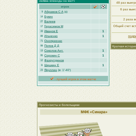
Заявка команды на матч
48 раз выиг
игрок
6 раз выи
Абрамов С А
(к)
9
Букин
14
2 раза в
Валеев
27
Общий счет вст
Герасимов М
17
Иванов Е
1
33
Ильченко
1
подр
88
Оноприенко
71
Попов Д Д
99
Краткая истори
Соколов Ант.
1
13
Сорокин С
1
95
Фахрутдинов
12
Шишкин Е
1
11
Яруллин
(в: 1′-40′)
23
- лучший игрок в этом матче
Прогнозисты и болельщики
МФК «Синара»