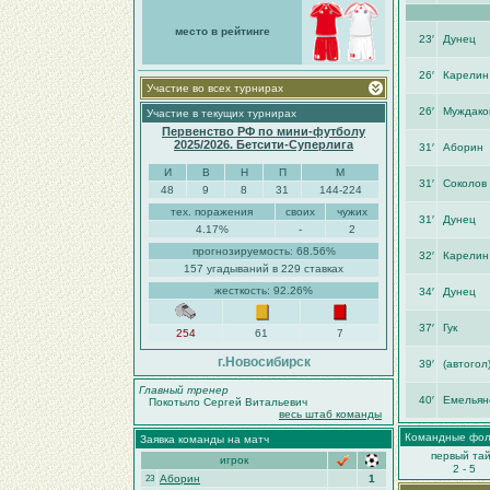
место в рейтинге
23′
Дунец
26′
Карелин
Участие во всех турнирах
26′
Муждако
Участие в текущих турнирах
Первенство РФ по мини-футболу
2025/2026. Бетсити-Суперлига
31′
Аборин
И
В
Н
П
М
31′
Соколов
48
9
8
31
144-224
тех. поражения
своих
чужих
31′
Дунец
4.17%
-
2
прогнозируемость: 68.56%
32′
Карелин
157 угадываний в 229 ставках
жесткость: 92.26%
34′
Дунец
37′
Гук
254
61
7
г.Новосибирск
39′
(автогол
Главный тренер
40′
Емельян
Покотыло Сергей Витальевич
весь штаб команды
Командные фо
Заявка команды на матч
первый та
игрок
2 - 5
Аборин
1
23