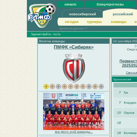
начало
блиц×прогнозы
новосибирский
российский
сегодня
турниры
команды
и
архив разделов >>
Здравствуйте, гость
Визитка команды
14 сентября 202
ПМФК «Сибиряк»
(
Спортз
Первенст
2025/20
Смолья
Хронология
7′
Гук
7′
Клаудио
15′
Окулов
18′
все фото этой команды...
18′
Боливар