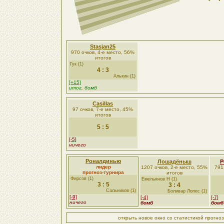
Stasjan25
970 очков, 4-е место, 56%
итогов
Гук (1)
4 : 3
Алькин (1)
[+15]
итог, бомб
Casillas
97 очков, 7-е место, 45%
итогов
5 : 5
[-5]
ничего
Роналдинью
Лошадёныш
Р
лидер
1207 очков, 2-е место, 55%
791
прогноз-турнира
итогов
Фирсов (1)
Емельянов Н (1)
3 : 5
3 : 4
Сальников (1)
Боливар Лопес (1)
[-9]
[-4]
[-7]
ничего
бомб
бомб
открыть новое окно со статистикой прогно