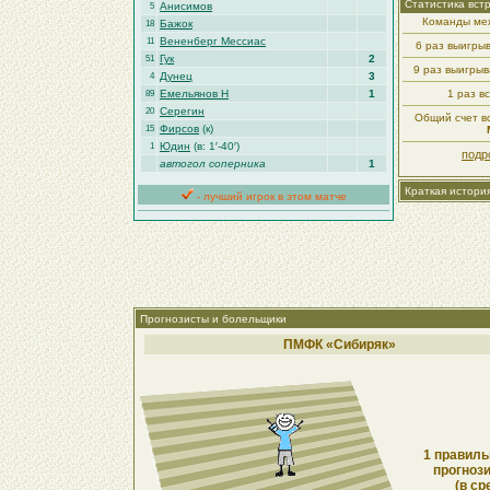
Статистика вст
Анисимов
5
Команды меж
Бажок
18
Вененберг Мессиас
11
6 раз выигры
Гук
2
51
9 раз выигры
Дунец
3
4
Емельянов Н
1
1 раз в
89
Серегин
20
Общий счет вс
Фирсов
(к)
15
Юдин
(в: 1′-40′)
1
подр
автогол соперника
1
Краткая истори
- лучший игрок в этом матче
Прогнозисты и болельщики
ПМФК «Сибиряк»
1 правиль
прогнози
(в ср