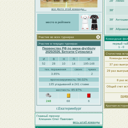
28′
Лялин
все фото этой команды...
38′
38′
Антошки
место в рейтинге
38′
Абрамов
Участие во всех турнирах
Командные фо
Участие в текущих турнирах
первый та
1 - 0
Первенство РФ по мини-футболу
2025/2026. Бетсити-Суперлига
Статистика вст
Команды меж
И
В
Н
П
М
52
28
10
14
195-148
37 раз выиг
тех. поражения
своих
чужих
29 раз выигры
3.85%
-
2
прогнозируемость: 56.02%
8 раз в
135 угадываний в 241 ставке
Общий счет вст
жесткость: 85.97%
подр
248
68
6
Краткая истори
г.Екатеринбург
Главный тренер
Клешнин Олег Павлович
весь штаб команды