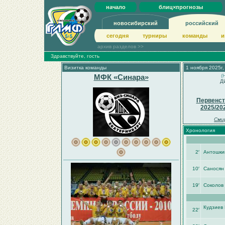
начало
блиц×прогнозы
новосибирский
российский
сегодня
турниры
команды
и
архив разделов >>
Здравствуйте, гость
Визитка команды
1 ноября 2025г,
МФК «Синара»
(
Д
Первенст
2025/20
Сми
Хронология
2′
Антошки
10′
Саносян
19′
Соколов 
Кудзиев
22′