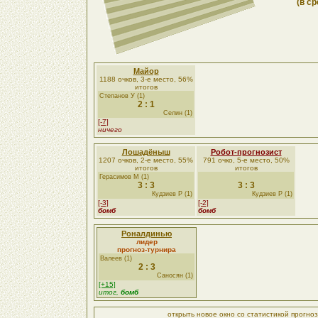
(в ср
Майор
1188 очков, 3-е место, 56%
итогов
Степанов У (1)
2 : 1
Селин (1)
[-7]
ничего
Лошадёныш
Робот-прогнозист
1207 очков, 2-е место, 55%
791 очко, 5-е место, 50%
итогов
итогов
Герасимов М (1)
3 : 3
3 : 3
Кудзиев Р (1)
Кудзиев Р (1)
[-3]
[-2]
бомб
бомб
Роналдинью
лидер
прогноз-турнира
Валеев (1)
2 : 3
Саносян (1)
[+15]
итог,
бомб
открыть новое окно со статистикой прогно