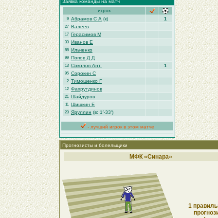
Заявка команды на матч
игрок
Абрамов С А
(к)
1
9
Валеев
27
Герасимов М
17
Иванов Е
33
Ильченко
88
Попов Д Д
99
Соколов Ант.
1
13
Сорокин С
95
Тимошенко Г
2
Фахрутдинов
12
Шайдуров
21
Шишкин Е
11
Яруллин
(в: 1′-33′)
23
- лучший игрок в этом матче
Прогнозисты и болельщики
МФК «Синара»
1 правиль
прогноз