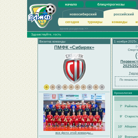
начало
блиц×прогнозы
новосибирский
российский
сегодня
турниры
команды
и
архив разделов >>
Здравствуйте, гость
Визитка команды
1 ноября 2025г,
ПМФК «Сибиряк»
(
Спортз
Первенст
2025/20
Турсу
По пенальти 
Хронология
7′
Райхель
9′
Старост
10′
Аборин
все фото этой команды...
10′
Ворошил