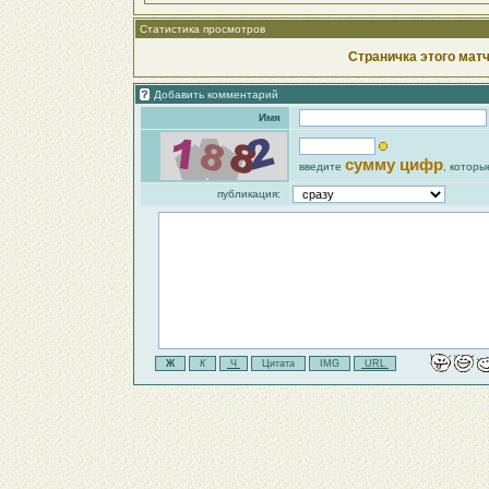
Статистика просмотров
Страничка этого матч
Добавить комментарий
Имя
сумму цифр
введите
, которы
публикация: