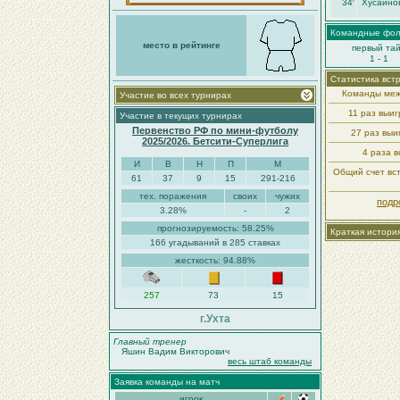
34′
Хусаино
Командные фо
место в рейтинге
первый та
1 - 1
Статистика вст
Команды меж
Участие во всех турнирах
11 раз выи
Участие в текущих турнирах
Первенство РФ по мини-футболу
27 раз вы
2025/2026. Бетсити-Суперлига
4 раза в
И
В
Н
П
М
Общий счет вст
61
37
9
15
291-216
тех. поражения
своих
чужих
подр
3.28%
-
2
прогнозируемость: 58.25%
Краткая истори
166 угадываний в 285 ставках
жесткость: 94.88%
257
73
15
г.Ухта
Главный тренер
Яшин Вадим Викторович
весь штаб команды
Заявка команды на матч
игрок