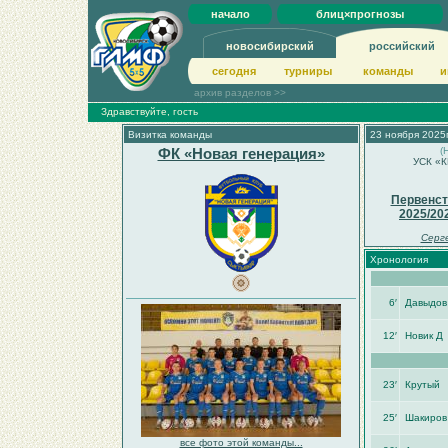
начало
блиц×прогнозы
новосибирский
российский
сегодня
турниры
команды
и
архив разделов >>
Здравствуйте, гость
Визитка команды
23 ноября 2025г
ФК «Новая генерация»
(
УСК «К
Первенст
2025/20
Серг
Хронология
6′
Давыдов
12′
Новик Д
23′
Крутый
25′
Шакиров
все фото этой команды...