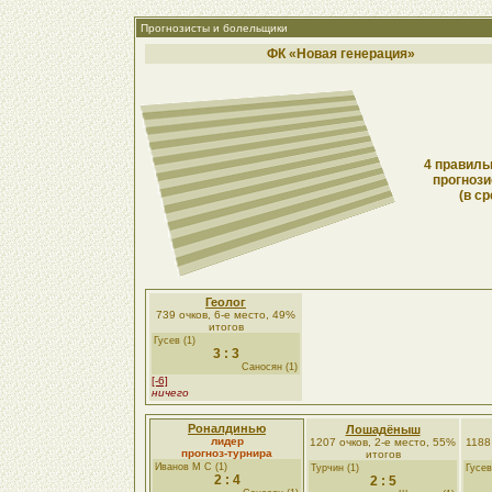
Прогнозисты и болельщики
ФК «Новая генерация»
4 правиль
прогнози
(в ср
Геолог
739 очков, 6-е место, 49%
итогов
Гусев (1)
3 : 3
Саносян (1)
[-6]
ничего
Роналдинью
Лошадёныш
лидер
1207 очков, 2-е место, 55%
1188
прогноз-турнира
итогов
Иванов М С (1)
Турчин (1)
Гусев
2 : 4
2 : 5