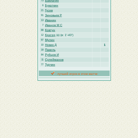
Баклагин
73
Букаткин
6
Гусев
21
Зиновьев Р
91
Иванин
13
Иванов М С
7
Ковтун
88
Кригер
(к) (в: 1′-40′)
12
Мулин
97
Новик Д
1
10
Пакель
18
Рубцов И
84
Сулейманов
11
Турчин
77
- лучший игрок в этом матче