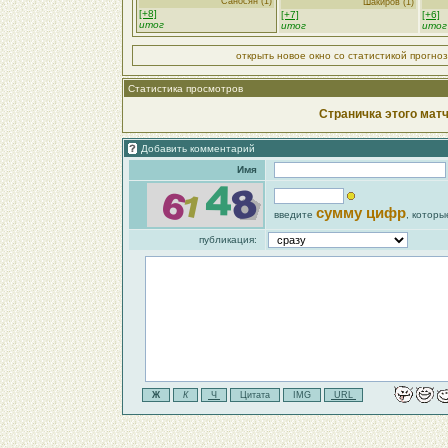
Саносян (1)
Шакиров (1)
[+8]
[+7]
[+6]
итог
итог
итог
открыть новое окно со статистикой прогно
Статистика просмотров
Страничка этого матч
Добавить комментарий
Имя
сумму цифр
введите
, которы
публикация: