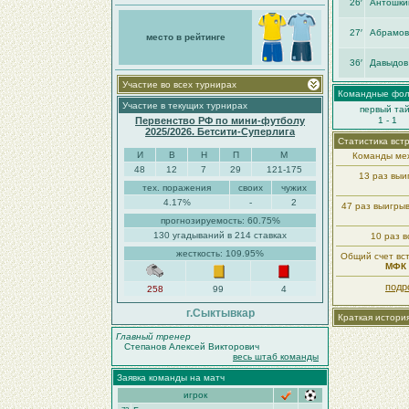
26′
Антошки
27′
Абрамов
место в рейтинге
36′
Давыдов
Участие во всех турнирах
Командные фо
Участие в текущих турнирах
первый та
Первенство РФ по мини-футболу
1 - 1
2025/2026. Бетсити-Суперлига
Статистика вст
И
В
Н
П
М
Команды меж
48
12
7
29
121-175
13 раз вы
тех. поражения
своих
чужих
4.17%
-
2
47 раз выигры
прогнозируемость: 60.75%
130 угадываний в 214 ставках
10 раз в
жесткость: 109.95%
Общий счет вст
МФК 
подр
258
99
4
г.Сыктывкар
Краткая истори
Главный тренер
Степанов Алексей Викторович
весь штаб команды
Заявка команды на матч
игрок