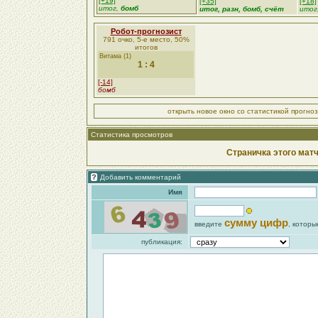
[+19]
[+35]
[+18]
итог,
бомб
итог, разн,
бомб
, счёт
итог
Робот-прогнозист
791 очко, 5-е место, 50%
итогов
Витама (1)
1 : 4
[-14]
бомб
открыть новое окно со статистикой прогно
Статистика просмотров
Страничка этого матч
Добавить комментарий
Имя
сумму цифр
введите
, которы
публикация: