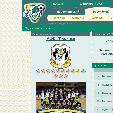
начало
блиц×прогнозы
новосибирский
российский
сегодня
турниры
команды
и
архив разделов >>
Здравствуйте, гость
Визитка команды
16 февраля 202
МФК «Тюмень»
(
СК «Ц
Первенст
2025/20
Серг
Хронология
4′
Витама
8′
Абдураз
8′
Суханов 
10′
Мамаев 
11′
Аугусто 