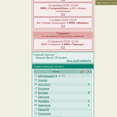
Краткая истори
14 декабря 2025г 13:00
МФК «Газпром-Югра»
● ФК «Новая
генерация»
5:0
1 ноября 2025г 19:00
ФК «Новая генерация» ●
МФК «ИрАэро»
3:4
Гордильо
из-за красной карточки в матче:
15 февраля 2026г 12:00
МФК «Тюмень» ●
МФК «Торпедо»
4:6
Главный тренер
Абышев Денис Петрович
весь штаб команды
Заявка команды на матч
игрок
Абдуразаков
(в: 1′-7′)
2
Азаров
52
Аугусто К
1
97
Батырев
12
Витама
2
13
Гавтадзе
5
Дерябин
1
30
Неведров
1
80
Панов М
7
Рыночнов
11