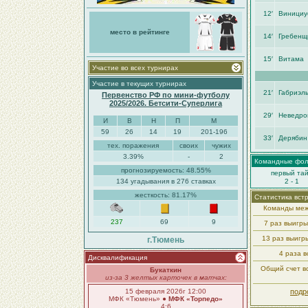
12′
Винициу
место в рейтинге
14′
Гребенщ
15′
Витама
Участие во всех турнирах
Участие в текущих турнирах
21′
Габриэль
Первенство РФ по мини-футболу
2025/2026. Бетсити-Суперлига
29′
Неведро
И
В
Н
П
М
59
26
14
19
201-196
33′
Дерябин
тех. поражения
своих
чужих
3.39%
-
2
Командные фо
прогнозируемость: 48.55%
первый та
134 угадывания в 276 ставках
2 - 1
жесткость: 81.17%
Статистика вст
Команды меж
237
69
9
7 раз выигр
13 раз выигр
г.Тюмень
4 раза в
Дисквалификация
Общий счет вс
Букаткин
из-за 3 желтых карточек в матчах:
15 февраля 2026г 12:00
подр
МФК «Тюмень» ●
МФК «Торпедо»
4:6