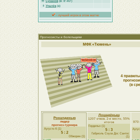
Суханов
(в: 8′-40′)
99
Упалёв
(к)
8
- лучший игрок в этом матче
Прогнозисты и болельщики
МФК «Тюмень»
4 правиль
прогнози
(в ср
Лошадёныш
Роналдинью
1207 очков, 2-е место, 55%
лидер
970 
итогов
прогноз-турнира
Гордильо (1)
Аугусто К (1)
5 : 3
Аугус
5 : 2
Габриэль Соуза Дос Сантос
Обжорин (1)
(1)