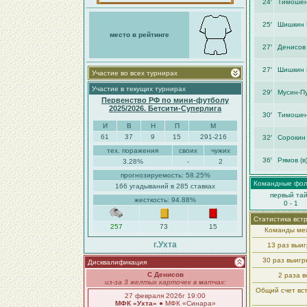
24′
Тимошен
25′
Шишкин 
место в рейтинге
27′
Денисов
27′
Шишкин 
Участие во всех турнирах
Участие в текущих турнирах
29′
Мусин-П
Первенство РФ по мини-футболу
2025/2026. Бетсити-Суперлига
30′
Тимошен
И
В
Н
П
М
61
37
9
15
291-216
32′
Сорокин
тех. поражения
своих
чужих
36′
Рямов (в
3.28%
-
2
прогнозируемость: 58.25%
Командные фо
166 угадываний в 285 ставках
первый та
жесткость: 94.88%
0 - 1
Статистика вст
257
73
15
Команды меж
г.Ухта
13 раз выи
30 раз выиг
Дисквалификация
С Денисов
2 раза в
из-за 3 желтых карточек в матчах:
Общий счет вст
27 февраля 2026г 19:00
МФК «Ухта»
● МФК «Синара»