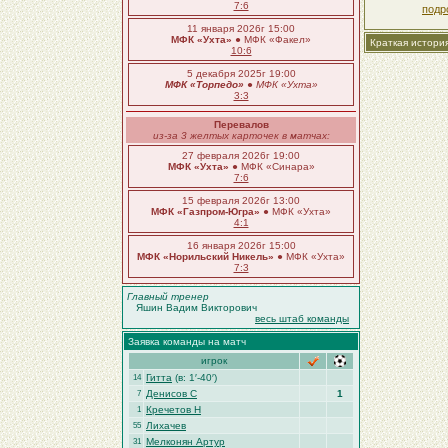
7:6
подр
11 января 2026г 15:00
МФК «Ухта»
● МФК «Факел»
Краткая истори
10:6
5 декабря 2025г 19:00
МФК «Торпедо»
●
МФК «Ухта»
3:3
Перевалов
из-за 3 желтых карточек в матчах:
27 февраля 2026г 19:00
МФК «Ухта»
● МФК «Синара»
7:6
15 февраля 2026г 13:00
МФК «Газпром-Югра»
● МФК «Ухта»
4:1
16 января 2026г 15:00
МФК «Норильский Никель»
● МФК «Ухта»
7:3
Главный тренер
Яшин Вадим Викторович
весь штаб команды
Заявка команды на матч
игрок
Гитта
(в: 1′-40′)
14
Денисов С
1
7
Кречетов Н
1
Лихачев
55
Мелконян Артур
31