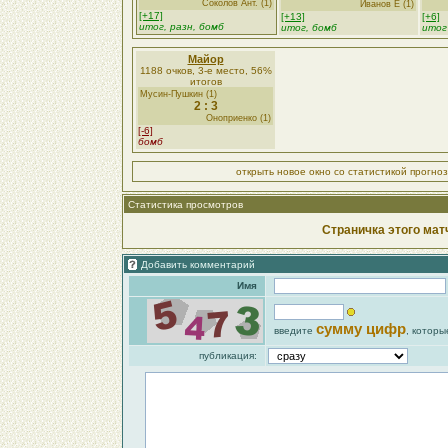
Соколов Ант. (1)
Иванов Е (1)
[+17]
[+13]
[+6]
итог, разн, бомб
итог, бомб
итог
Майор
1188 очков, 3-е место, 56%
итогов
Мусин-Пушкин (1)
2 : 3
Оноприенко (1)
[-6]
бомб
открыть новое окно со статистикой прогно
Статистика просмотров
Страничка этого мат
Добавить комментарий
Имя
сумму цифр
введите
, которы
публикация: