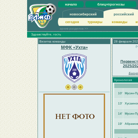
начало
блиц×прогнозы
новосибирский
российский
сегодня
турниры
команды
и
архив разделов >>
Здравствуйте, гость
Визитка команды
28 февраля 202
МФК «Ухта»
(
Первенст
2025/20
Багир
Хронология
10′
Мусин-П
13′
Хусаино
14′
Мусин-П
19′
Абрамов