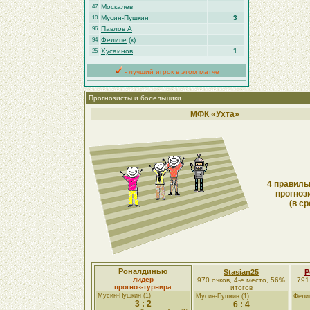
Москалев
47
Мусин-Пушкин
3
10
Павлов А
96
Фелипе
(к)
94
Хусаинов
1
25
- лучший игрок в этом матче
Прогнозисты и болельщики
МФК «Ухта»
4 правиль
прогноз
(в ср
Роналдинью
Stasjan25
Р
лидер
970 очков, 4-е место, 56%
791
прогноз-турнира
итогов
Мусин-Пушкин (1)
Мусин-Пушкин (1)
Фелип
3 : 2
6 : 4