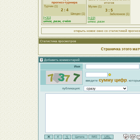
прогноз-турнира
итогов
Турчин (1)
Мулин (1)
2 : 4
3 : 5
Шведко (1)
Заболонков (1)
[+31]
[+22]
итог, разн, счёт
итог, разн
открыть новое окно со статистикой прогно
Статистика просмотров
Страничка этого мат
Добавить комментарий
Имя
сумму цифр
введите
, которы
публикация: