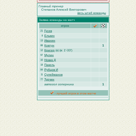
Главный тренер
Степанов Алексей Викторович
весь штаб команды
Заявка команды на матч
игрок
Гусев
21
Елькин
8
Иванин
13
Ковтун
1
88
Кригер
(к) (в: 1′-33′)
12
Мулин
97
Новик Д
10
Пакель
18
Рубцов И
84
Сулейманов
11
Турчин
77
автогол соперника
1
- лучший игрок в этом матче