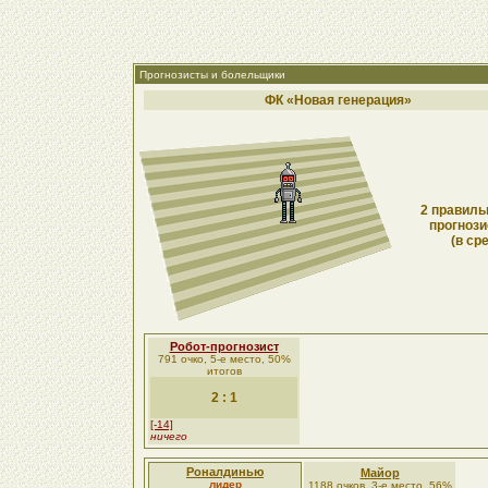
Прогнозисты и болельщики
ФК «Новая генерация»
2 правиль
прогнози
(в ср
Робот-прогнозист
791 очко, 5-е место, 50%
итогов
2 : 1
[-14]
ничего
Роналдинью
Майор
лидер
1188 очков, 3-е место, 56%