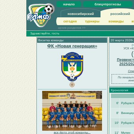
начало
блиц×прогнозы
новосибирский
российский
сегодня
турниры
команды
и
архив разделов >>
Здравствуйте, гость
Визитка команды
20 марта 2026г,
ФК «Новая генерация»
(
УСК «К
Первенст
2025/20
Сте
По пенальт
гене
Хронология
6′
Рубцов 
8′
Винициу
10′
Рубцов 
все фото этой команды...
11′
Мулин