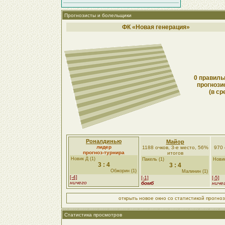
Прогнозисты и болельщики
ФК «Новая генерация»
0 правиль
прогнози
(в ср
Роналдинью
Майор
лидер
1188 очков, 3-е место, 56%
970 
прогноз-турнира
итогов
Новик Д (1)
Пакель (1)
Новик
3 : 4
3 : 4
Обжорин (1)
Малинин (1)
[-4]
[-1]
[-5]
ничего
бомб
ниче
открыть новое окно со статистикой прогно
Статистика просмотров