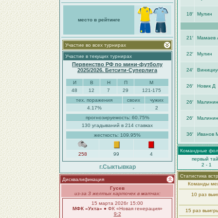
18′
Мулин
место в рейтинге
21′
Мамаев 
Участие во всех турнирах
22′
Мулин
Участие в текущих турнирах
Первенство РФ по мини-футболу
2025/2026. Бетсити-Суперлига
24′
Винициу
И
В
Н
П
М
26′
Новик Д
48
12
7
29
121-175
тех. поражения
своих
чужих
26′
Малини
4.17%
-
2
прогнозируемость: 60.75%
26′
Малини
130 угадываний в 214 ставках
36′
Иванов 
жесткость: 109.95%
Командные фо
258
99
4
первый та
2 - 1
г.Сыктывкар
Статистика вст
Дисквалификация
Команды меж
Гусев
из-за 3 желтых карточек в матчах:
10 раз вы
15 марта 2026г 15:00
МФК «Ухта»
● ФК «Новая генерация»
15 раз выигр
9:2