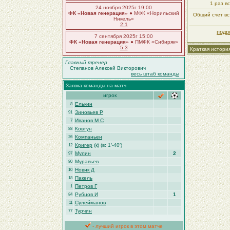
1 раз в
24 ноября 2025г 19:00
ФК «Новая генерация»
● МФК «Норильский
Общий счет вст
Никель»
2:1
подр
7 сентября 2025г 15:00
ФК «Новая генерация»
● ПМФК «Сибиряк»
5:3
Краткая истори
Главный тренер
Степанов Алексей Викторович
весь штаб команды
Заявка команды на матч
игрок
Елькин
8
Зиновьев Р
91
Иванов М С
7
Ковтун
88
Компаньен
26
Кригер
(к) (в: 1′-40′)
12
Мулин
2
97
Муравьев
80
Новик Д
10
Пакель
18
Петров Г
1
Рубцов И
1
84
Сулейманов
11
Турчин
77
- лучший игрок в этом матче