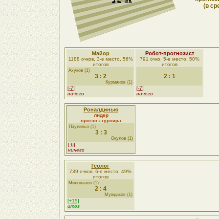
(в ср
Майор
Робот-прогнозист
1188 очков, 3-е место, 56%
791 очко, 5-е место, 50%
итогов
итогов
Ахуков (1)
3 : 2
2 : 1
Курманов (1)
[-7]
[-7]
ничего
ничего
Роналдинью
лидер
прогноз-турнира
Паулиньо (1)
3 : 3
Окулов (1)
[-6]
ничего
Геолог
739 очков, 6-е место, 49%
итогов
Милованов (1)
2 : 4
Муждаков (1)
[+15]
итог