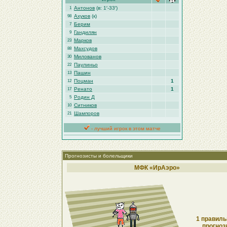
Антонов
(в: 1′-33′)
1
Ахуков
(к)
98
Берим
7
Гандилян
9
Марков
23
Махсудов
88
Милованов
30
Паулиньо
22
Пашин
13
Поцман
1
12
Ренато
1
17
Родин Д
5
Ситников
10
Шампоров
21
- лучший игрок в этом матче
Прогнозисты и болельщики
МФК «ИрАэро»
1 правиль
прогноз