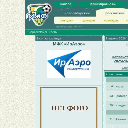
начало
блиц×прогнозы
новосибирский
российский
сегодня
турниры
команды
и
архив разделов >>
Здравствуйте, гость
Визитка команды
3 апреля 2026г,
МФК «ИрАэро»
(
С
Первенст
2025/20
Тар
Хронология
6′
Козак
13′
(автогол
20′
Клаудио
21′
Ренато