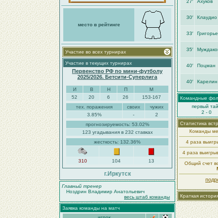
27′
Ахуков
30′
Клаудио
место в рейтинге
33′
Григорье
35′
Муждако
Участие во всех турнирах
Участие в текущих турнирах
40′
Поцман
Первенство РФ по мини-футболу
2025/2026. Бетсити-Суперлига
40′
Карелин
И
В
Н
П
М
52
20
6
26
153-167
Командные фо
первый та
тех. поражения
своих
чужих
2 - 0
3.85%
-
2
Статистика вст
прогнозируемость: 53.02%
Команды ме
123 угадывания в 232 ставках
жесткость: 132.36%
4 раза выиг
4 раза выигры
310
104
13
Общий счет вс
г.Иркутск
подр
Главный тренер
Ноздрин Владимир Анатольевич
Краткая истори
весь штаб команды
Заявка команды на матч
игрок