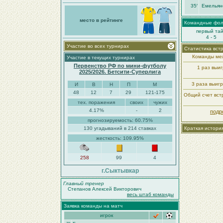
35′
Емельян
место в рейтинге
Командные фо
первый та
4 - 5
Участие во всех турнирах
Статистика вст
Команды меж
Участие в текущих турнирах
Первенство РФ по мини-футболу
1 раз выи
2025/2026. Бетсити-Суперлига
3 раза выиг
И
В
Н
П
М
48
12
7
29
121-175
Общий счет встр
тех. поражения
своих
чужих
4.17%
-
2
подр
прогнозируемость: 60.75%
130 угадываний в 214 ставках
Краткая истори
жесткость: 109.95%
258
99
4
г.Сыктывкар
Главный тренер
Степанов Алексей Викторович
весь штаб команды
Заявка команды на матч
игрок