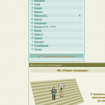
Баклагин
73
Гусев
21
Елькин
8
Иванин
13
Иванов М С
1
7
Ковтун
88
Компаньен
26
Кригер
(к) (в: 1′-40′)
12
Мулин
97
Новик Д
10
Пакель
18
Петров Г
1
Сулейманов
11
Турчин
77
- лучший игрок в этом матче
Прогнозисты и болельщики
ФК «Новая генерация»
0 правиль
прогнози
(в ср