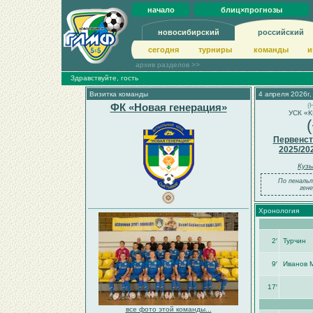
начало
блиц×прогнозы
новосибирский
российский
сегодня
турниры
команды
и
архив разделов >>
Здравствуйте, гость
Визитка команды
4 апреля 2026г,
ФК «Новая генерация»
(
УСК «К
Первенст
2025/20
Кузь
По пенальт
гене
Хронология
2′
Турчин
9′
Иванов 
17′
все фото этой команды...