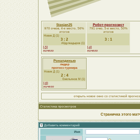
Stasjan25
Робот-прогнозист
970 очков, 4-е место, 56%
791 очко, 5-е место, 50%
итогов
итогов
Новик Д (1)
3 : 2
3 : 1
Абдулкадыров (1)
[-5]
[-4]
ничего
ничего
Роналдинью
лидер
прогноз-турнира
Новик Д (1)
2 : 4
Емельянов М (1)
[-6]
ничего
открыть новое окно со статистикой прогно
Статистика просмотров
Страничка этого мат
Добавить комментарий
Имя